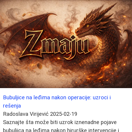
Bubuljice na leđima nakon operacije: uzroci i
rešenja
Radoslava Virijević
2025-02-19
Saznajte šta može biti uzrok iznenadne pojave
bubuljica na leđima nakon hirurške intervencije i