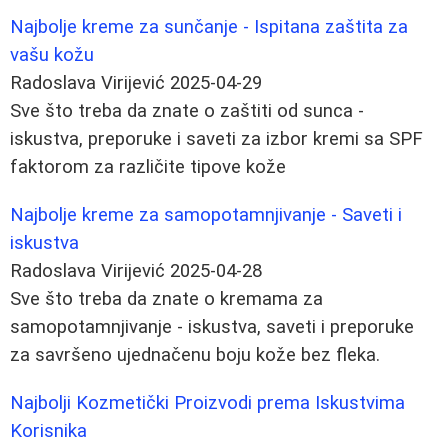
Najbolje kreme za sunčanje - Ispitana zaštita za
vašu kožu
Radoslava Virijević
2025-04-29
Sve što treba da znate o zaštiti od sunca -
iskustva, preporuke i saveti za izbor kremi sa SPF
faktorom za različite tipove kože
Najbolje kreme za samopotamnjivanje - Saveti i
iskustva
Radoslava Virijević
2025-04-28
Sve što treba da znate o kremama za
samopotamnjivanje - iskustva, saveti i preporuke
za savršeno ujednačenu boju kože bez fleka.
Najbolji Kozmetički Proizvodi prema Iskustvima
Korisnika