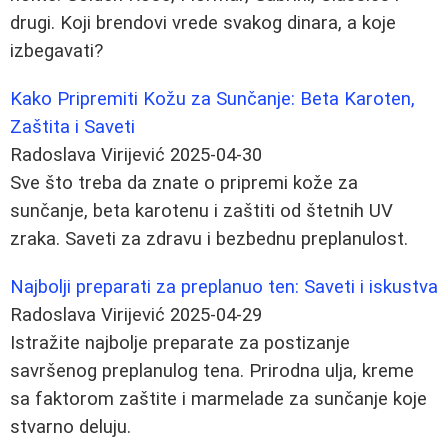
drugi. Koji brendovi vrede svakog dinara, a koje
izbegavati?
Kako Pripremiti Kožu za Sunčanje: Beta Karoten,
Zaštita i Saveti
Radoslava Virijević
2025-04-30
Sve što treba da znate o pripremi kože za
sunčanje, beta karotenu i zaštiti od štetnih UV
zraka. Saveti za zdravu i bezbednu preplanulost.
Najbolji preparati za preplanuo ten: Saveti i iskustva
Radoslava Virijević
2025-04-29
Istražite najbolje preparate za postizanje
savršenog preplanulog tena. Prirodna ulja, kreme
sa faktorom zaštite i marmelade za sunčanje koje
stvarno deluju.