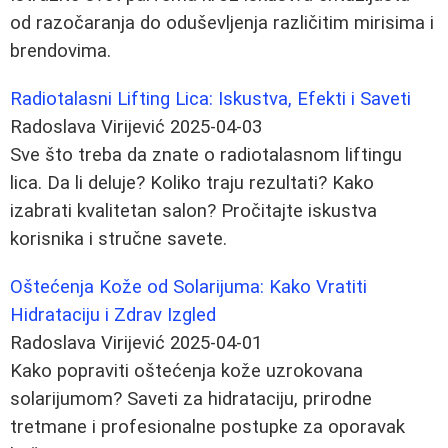
od razočaranja do oduševljenja različitim mirisima i
brendovima.
Radiotalasni Lifting Lica: Iskustva, Efekti i Saveti
Radoslava Virijević
2025-04-03
Sve što treba da znate o radiotalasnom liftingu
lica. Da li deluje? Koliko traju rezultati? Kako
izabrati kvalitetan salon? Pročitajte iskustva
korisnika i stručne savete.
Oštećenja Kože od Solarijuma: Kako Vratiti
Hidrataciju i Zdrav Izgled
Radoslava Virijević
2025-04-01
Kako popraviti oštećenja kože uzrokovana
solarijumom? Saveti za hidrataciju, prirodne
tretmane i profesionalne postupke za oporavak