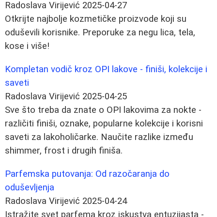
Radoslava Virijević
2025-04-27
Otkrijte najbolje kozmetičke proizvode koji su
oduševili korisnike. Preporuke za negu lica, tela,
kose i više!
Kompletan vodič kroz OPI lakove - finiši, kolekcije i
saveti
Radoslava Virijević
2025-04-25
Sve što treba da znate o OPI lakovima za nokte -
različiti finiši, oznake, popularne kolekcije i korisni
saveti za lakoholičarke. Naučite razlike između
shimmer, frost i drugih finiša.
Parfemska putovanja: Od razočaranja do
oduševljenja
Radoslava Virijević
2025-04-24
Istražite svet parfema kroz iskustva entuzijasta -