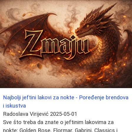
Najbolji jeftini lakovi za nokte - Poređenje brendova
i iskustva
Radoslava Virijević
2025-05-01
Sve što treba da znate o jeftinim lakovima za
nokte: Golden Rose, Flormar, Gabrini, Classics i