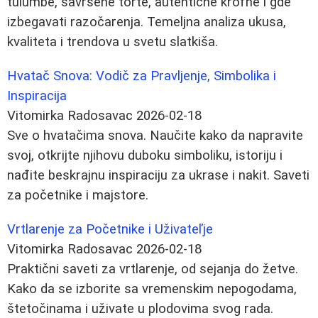
tulumbe, savršene torte, autentične krofne i gde
izbegavati razočarenja. Temeljna analiza ukusa,
kvaliteta i trendova u svetu slatkiša.
Hvatač Snova: Vodič za Pravljenje, Simbolika i
Inspiracija
Vitomirka Radosavac
2026-02-18
Sve o hvatačima snova. Naučite kako da napravite
svoj, otkrijte njihovu duboku simboliku, istoriju i
nađite beskrajnu inspiraciju za ukrase i nakit. Saveti
za početnike i majstore.
Vrtlarenje za Početnike i Uživateľje
Vitomirka Radosavac
2026-02-18
Praktični saveti za vrtlarenje, od sejanja do žetve.
Kako da se izborite sa vremenskim nepogodama,
štetočinama i uživate u plodovima svog rada.