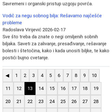
Savremeni i organski pristup uzgoju povrća.
Vodič za negu sobnog bilja: Rešavamo najčešće
probleme
Radoslava Virijević
2026-02-17
Sve što treba da znate o negi omiljenih sobnih
biljaka. Saveti za zalivanje, presađivanje, rešavanje
bolesti i štetočina, kako i kada unositi biljke, te kako
postići bujno cvetanje.
◀
1
2
3
4
5
6
7
8
9
10
11
12
13
14
15
16
17
18
19
20
21
22
23
24
25
26
27
28