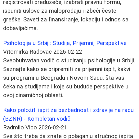
registrovati preduzeće, izabrati pravnu formu,
ispuniti uslove za maloprodaju i izbeći česte
greške. Saveti za finansiranje, lokaciju i odnos sa
dobavljačima.
Psihologija u Srbiji: Studije, Prijemni, Perspektive
Vitomirka Radovac
2026-02-22
Sveobuhvatan vodič o studiranju psihologije u Srbiji.
Saznajte kako se pripremiti za prijemni ispit, kakvi
su programi u Beogradu i Novom Sadu, šta vas
čeka na studijama i koje su buduće perspektive u
ovoj dinamičnoj oblasti.
Kako položiti ispit za bezbednost i zdravlje na radu
(BZNR) - Kompletan vodič
Radmilo Vico
2026-02-21
Sve što treba da znate o polaganju stručnog ispita