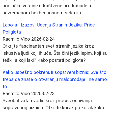
borilačke veštine i društvene predrasude u
savremenom bezbednosnom sektoru.
Lepota i Izazovi Učenja Stranih Jezika: Priče
Poliglota
Radmilo Vico
2026-02-24
Otkrijte fascinantan svet stranih jezika kroz
iskustva ljudi koji ih uče. Šta čini jezik lepim, koji su
teški, a koji laki? Kako postati poliglota?
Kako uspešno pokrenuti sopstveni biznis: Sve što
treba da znate o otvaranju maloprodaje i ne samo
to
Radmilo Vico
2026-02-23
Sveobuhvatan vodič kroz proces osnivanja
sopstvenog biznisa. Otkrijte korak po korak kako