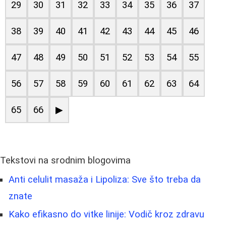
29
30
31
32
33
34
35
36
37
38
39
40
41
42
43
44
45
46
47
48
49
50
51
52
53
54
55
56
57
58
59
60
61
62
63
64
65
66
▶
Tekstovi na srodnim blogovima
Anti celulit masaža i Lipoliza: Sve što treba da
znate
Kako efikasno do vitke linije: Vodič kroz zdravu