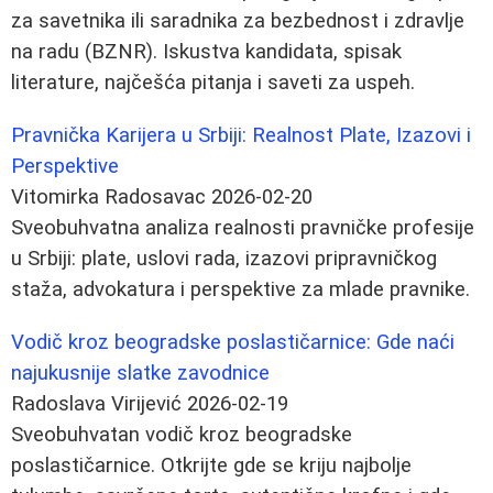
za savetnika ili saradnika za bezbednost i zdravlje
na radu (BZNR). Iskustva kandidata, spisak
literature, najčešća pitanja i saveti za uspeh.
Pravnička Karijera u Srbiji: Realnost Plate, Izazovi i
Perspektive
Vitomirka Radosavac
2026-02-20
Sveobuhvatna analiza realnosti pravničke profesije
u Srbiji: plate, uslovi rada, izazovi pripravničkog
staža, advokatura i perspektive za mlade pravnike.
Vodič kroz beogradske poslastičarnice: Gde naći
najukusnije slatke zavodnice
Radoslava Virijević
2026-02-19
Sveobuhvatan vodič kroz beogradske
poslastičarnice. Otkrijte gde se kriju najbolje