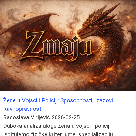
Žene u Vojsci i Policiji: Sposobnosti, Izazovi i
Ravnopravnost
Radoslava Virijević
2026-02-25
Duboka analiza uloge žena u vojsci i policiji.
Ispitujemo fizičke kriterijume, specijalizaciju,