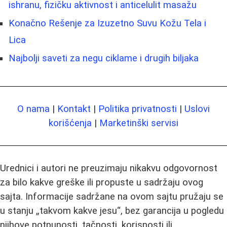
ishranu, fizičku aktivnost i anticelulit masažu
Konačno Rešenje za Izuzetno Suvu Kožu Tela i
Lica
Najbolji saveti za negu ciklame i drugih biljaka
O nama
|
Kontakt
|
Politika privatnosti
|
Uslovi
korišćenja
|
Marketinški servisi
Urednici i autori ne preuzimaju nikakvu odgovornost
za bilo kakve greške ili propuste u sadržaju ovog
sajta. Informacije sadržane na ovom sajtu pružaju se
u stanju „takvom kakve jesu“, bez garancija u pogledu
njihove potpunosti, tačnosti, korisnosti ili