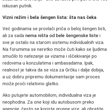
iskusan putnik.
Vizni režim i bela šengen lista: šta nas čeka
Već godinama se provlači priča o beloj šengen listi,
ali za sada
nema ništa od bele šengenske liste
i
sve je ostalo na starom sistemu individualnih viza.
Na forumima se neretko može čuti kako se ljudima
smučilo to natezanje sa vizama
i iščekivanje po
redovima u konzulatima i ambasadama. Ipak,
realnost je takva da se viza za Grčku i dalje dobija,
a uz dobru pripremu dokumentacije sam proces
može proći relativno glatko.
Ako putujete automobilom, individualna viza je
neophodna. Za one koji idu autobusom preko
agencije, često se koriste grupne vize, ali obratite