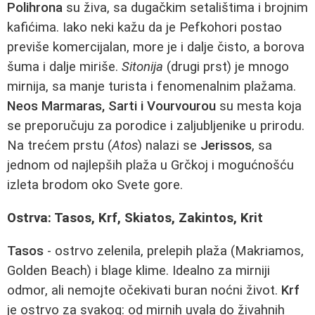
Polihrona
su živa, sa dugačkim setalištima i brojnim
kafićima. Iako neki kažu da je Pefkohori postao
previše komercijalan, more je i dalje čisto, a borova
šuma i dalje miriše.
Sitonija
(drugi prst) je mnogo
mirnija, sa manje turista i fenomenalnim plažama.
Neos Marmaras, Sarti i Vourvourou
su mesta koja
se preporučuju za porodice i zaljubljenike u prirodu.
Na trećem prstu (
Atos
) nalazi se
Jerissos
, sa
jednom od najlepših plaža u Grčkoj i mogućnošću
izleta brodom oko Svete gore.
Ostrva: Tasos, Krf, Skiatos, Zakintos, Krit
Tasos
- ostrvo zelenila, prelepih plaža (Makriamos,
Golden Beach) i blage klime. Idealno za mirniji
odmor, ali nemojte očekivati buran noćni život.
Krf
je ostrvo za svakog: od mirnih uvala do živahnih