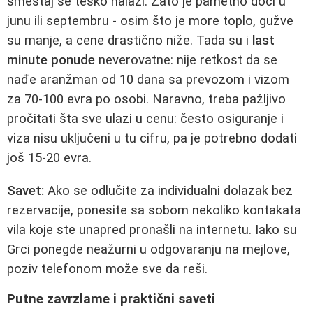
smeštaj se teško nalazi. Zato je pametno doći u
junu ili septembru - osim što je more toplo, gužve
su manje, a cene drastično niže. Tada su i
last
minute ponude
neverovatne: nije retkost da se
nađe aranžman od 10 dana sa prevozom i vizom
za 70-100 evra po osobi. Naravno, treba pažljivo
pročitati šta sve ulazi u cenu: često osiguranje i
viza nisu uključeni u tu cifru, pa je potrebno dodati
još 15-20 evra.
Savet:
Ako se odlučite za individualni dolazak bez
rezervacije, ponesite sa sobom nekoliko kontakata
vila koje ste unapred pronašli na internetu. Iako su
Grci ponegde neažurni u odgovaranju na mejlove,
poziv telefonom može sve da reši.
Putne zavrzlame i praktični saveti