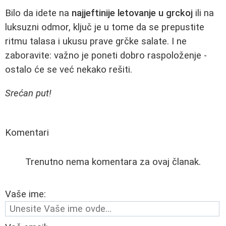
Bilo da idete na
najjeftinije letovanje u grckoj
ili na
luksuzni odmor, ključ je u tome da se prepustite
ritmu talasa i ukusu prave grčke salate. I ne
zaboravite: važno je poneti dobro raspoloženje -
ostalo će se već nekako rešiti.
Srećan put!
Komentari
Trenutno nema komentara za ovaj članak.
Vaše ime: