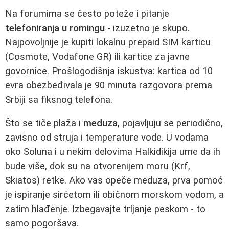
Na forumima se često poteže i pitanje
telefoniranja u romingu
- izuzetno je skupo.
Najpovoljnije je kupiti lokalnu prepaid SIM karticu
(Cosmote, Vodafone GR) ili kartice za javne
govornice. Prošlogodišnja iskustva: kartica od 10
evra obezbeđivala je 90 minuta razgovora prema
Srbiji sa fiksnog telefona.
Što se tiče plaža i
meduza
, pojavljuju se periodično,
zavisno od struja i temperature vode. U vodama
oko Soluna i u nekim delovima Halkidikija ume da ih
bude više, dok su na otvorenijem moru (Krf,
Skiatos) retke. Ako vas opeče meduza, prva pomoć
je ispiranje sirćetom ili običnom morskom vodom, a
zatim hlađenje. Izbegavajte trljanje peskom - to
samo pogoršava.