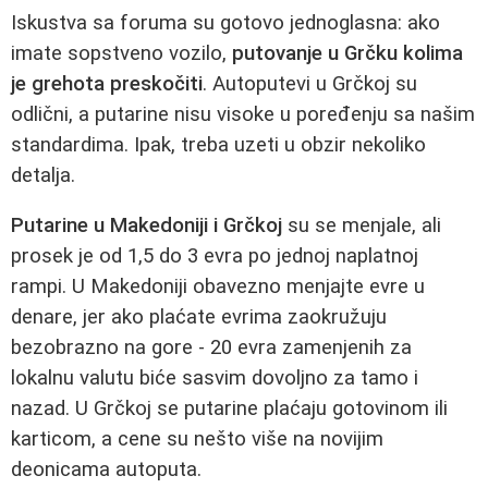
Iskustva sa foruma su gotovo jednoglasna: ako
imate sopstveno vozilo,
putovanje u Grčku kolima
je grehota preskočiti
. Autoputevi u Grčkoj su
odlični, a putarine nisu visoke u poređenju sa našim
standardima. Ipak, treba uzeti u obzir nekoliko
detalja.
Putarine u Makedoniji i Grčkoj
su se menjale, ali
prosek je od 1,5 do 3 evra po jednoj naplatnoj
rampi. U Makedoniji obavezno menjajte evre u
denare, jer ako plaćate evrima zaokružuju
bezobrazno na gore - 20 evra zamenjenih za
lokalnu valutu biće sasvim dovoljno za tamo i
nazad. U Grčkoj se putarine plaćaju gotovinom ili
karticom, a cene su nešto više na novijim
deonicama autoputa.