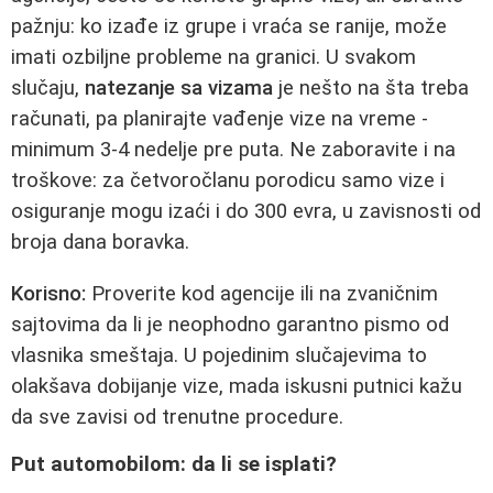
pažnju: ko izađe iz grupe i vraća se ranije, može
imati ozbiljne probleme na granici. U svakom
slučaju,
natezanje sa vizama
je nešto na šta treba
računati, pa planirajte vađenje vize na vreme -
minimum 3-4 nedelje pre puta. Ne zaboravite i na
troškove: za četvoročlanu porodicu samo vize i
osiguranje mogu izaći i do 300 evra, u zavisnosti od
broja dana boravka.
Korisno:
Proverite kod agencije ili na zvaničnim
sajtovima da li je neophodno garantno pismo od
vlasnika smeštaja. U pojedinim slučajevima to
olakšava dobijanje vize, mada iskusni putnici kažu
da sve zavisi od trenutne procedure.
Put automobilom: da li se isplati?