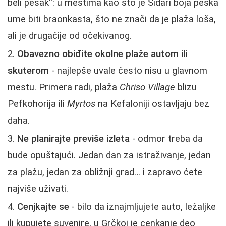
beli pesak“: u mestima kao što je Sidari boja peska
ume biti braonkasta, što ne znači da je plaža loša,
ali je drugačije od očekivanog.
Obavezno obiđite okolne plaže autom ili
skuterom
- najlepše uvale često nisu u glavnom
mestu. Primera radi, plaža
Chriso Village
blizu
Pefkohorija ili
Myrtos
na Kefaloniji ostavljaju bez
daha.
Ne planirajte previše izleta
- odmor treba da
bude opuštajući. Jedan dan za istraživanje, jedan
za plažu, jedan za obližnji grad… i zapravo ćete
najviše uživati.
Cenjkajte se
- bilo da iznajmljujete auto, ležaljke
ili kupujete suvenire, u Grčkoj je cenkanje deo