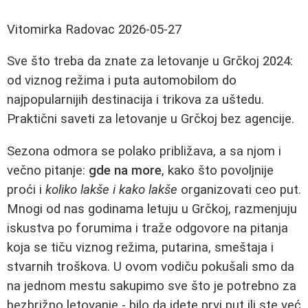
Vitomirka Radovac
2026-05-27
Sve što treba da znate za letovanje u Grčkoj 2024:
od viznog režima i puta automobilom do
najpopularnijih destinacija i trikova za uštedu.
Praktični saveti za letovanje u Grčkoj bez agencije.
Sezona odmora se polako približava, a sa njom i
večno pitanje:
gde na more
, kako što povoljnije
proći i
koliko lakše i kako lakše
organizovati ceo put.
Mnogi od nas godinama letuju u Grčkoj, razmenjuju
iskustva po forumima i traže odgovore na pitanja
koja se tiču viznog režima, putarina, smeštaja i
stvarnih troškova. U ovom vodiču pokušali smo da
na jednom mestu sakupimo sve što je potrebno za
bezbrižno letovanje - bilo da idete prvi put ili ste već