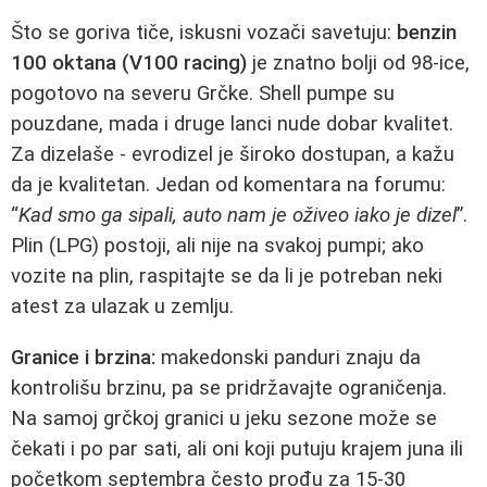
Što se goriva tiče, iskusni vozači savetuju:
benzin
100 oktana (V100 racing)
je znatno bolji od 98-ice,
pogotovo na severu Grčke. Shell pumpe su
pouzdane, mada i druge lanci nude dobar kvalitet.
Za dizelaše - evrodizel je široko dostupan, a kažu
da je kvalitetan. Jedan od komentara na forumu:
“
Kad smo ga sipali, auto nam je oživeo iako je dizel
”.
Plin (LPG) postoji, ali nije na svakoj pumpi; ako
vozite na plin, raspitajte se da li je potreban neki
atest za ulazak u zemlju.
Granice i brzina:
makedonski panduri znaju da
kontrolišu brzinu, pa se pridržavajte ograničenja.
Na samoj grčkoj granici u jeku sezone može se
čekati i po par sati, ali oni koji putuju krajem juna ili
početkom septembra često prođu za 15-30