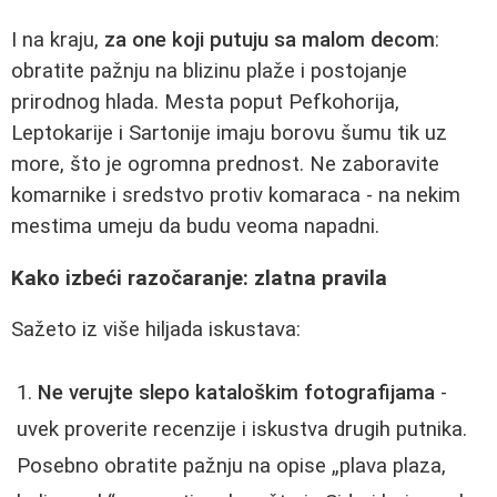
I na kraju,
za one koji putuju sa malom decom
:
obratite pažnju na blizinu plaže i postojanje
prirodnog hlada. Mesta poput Pefkohorija,
Leptokarije i Sartonije imaju borovu šumu tik uz
more, što je ogromna prednost. Ne zaboravite
komarnike i sredstvo protiv komaraca - na nekim
mestima umeju da budu veoma napadni.
Kako izbeći razočaranje: zlatna pravila
Sažeto iz više hiljada iskustava:
Ne verujte slepo kataloškim fotografijama
-
uvek proverite recenzije i iskustva drugih putnika.
Posebno obratite pažnju na opise „plava plaza,