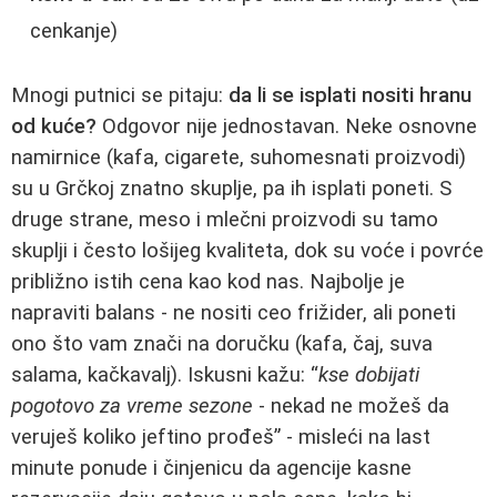
cenkanje)
Mnogi putnici se pitaju:
da li se isplati nositi hranu
od kuće?
Odgovor nije jednostavan. Neke osnovne
namirnice (kafa, cigarete, suhomesnati proizvodi)
su u Grčkoj znatno skuplje, pa ih isplati poneti. S
druge strane, meso i mlečni proizvodi su tamo
skuplji i često lošijeg kvaliteta, dok su voće i povrće
približno istih cena kao kod nas. Najbolje je
napraviti balans - ne nositi ceo frižider, ali poneti
ono što vam znači na doručku (kafa, čaj, suva
salama, kačkavalj). Iskusni kažu: “
kse dobijati
pogotovo za vreme sezone
- nekad ne možeš da
veruješ koliko jeftino prođeš” - misleći na last
minute ponude i činjenicu da agencije kasne