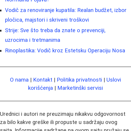
Vodič za renoviranje kupatila: Realan budžet, izbor
pločica, majstori i skriveni troškovi
Strije: Sve što treba da znate o prevenciji,
uzrocima i tretmanima
Rinoplastika: Vodič kroz Estetsku Operaciju Nosa
O nama
|
Kontakt
|
Politika privatnosti
|
Uslovi
korišćenja
|
Marketinški servisi
Urednici i autori ne preuzimaju nikakvu odgovornost
za bilo kakve greške ili propuste u sadržaju ovog
sajta. Informacije sadržane na ovom sajtu pružaju se