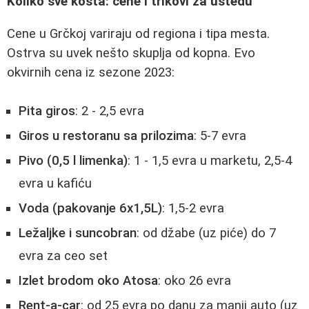
Koliko sve košta: cene i trikovi za uštedu
Cene u Grčkoj variraju od regiona i tipa mesta.
Ostrva su uvek nešto skuplja od kopna. Evo
okvirnih cena iz sezone 2023:
Pita giros
: 2 - 2,5 evra
Giros u restoranu sa prilozima
: 5-7 evra
Pivo (0,5 l limenka)
: 1 - 1,5 evra u marketu, 2,5-4
evra u kafiću
Voda (pakovanje 6x1,5L)
: 1,5-2 evra
Ležaljke i suncobran
: od džabe (uz piće) do 7
evra za ceo set
Izlet brodom oko Atosa
: oko 26 evra
Rent-a-car
: od 25 evra po danu za manji auto (uz