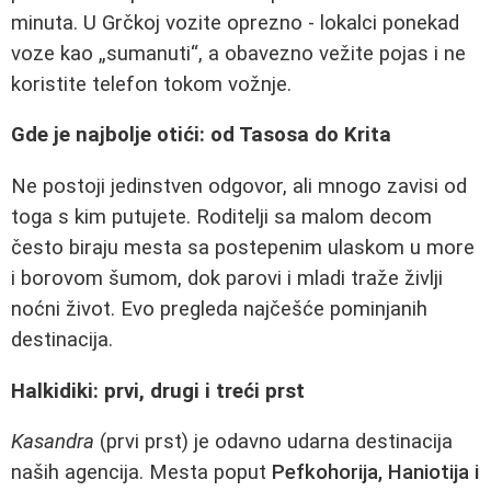
minuta. U Grčkoj vozite oprezno - lokalci ponekad
voze kao „sumanuti“, a obavezno vežite pojas i ne
koristite telefon tokom vožnje.
Gde je najbolje otići: od Tasosa do Krita
Ne postoji jedinstven odgovor, ali mnogo zavisi od
toga s kim putujete. Roditelji sa malom decom
često biraju mesta sa postepenim ulaskom u more
i borovom šumom, dok parovi i mladi traže življi
noćni život. Evo pregleda najčešće pominjanih
destinacija.
Halkidiki: prvi, drugi i treći prst
Kasandra
(prvi prst) je odavno udarna destinacija
naših agencija. Mesta poput
Pefkohorija, Haniotija i