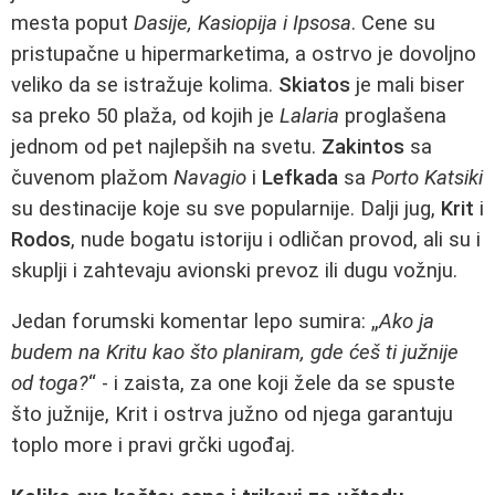
mesta poput
Dasije, Kasiopija i Ipsosa
. Cene su
pristupačne u hipermarketima, a ostrvo je dovoljno
veliko da se istražuje kolima.
Skiatos
je mali biser
sa preko 50 plaža, od kojih je
Lalaria
proglašena
jednom od pet najlepših na svetu.
Zakintos
sa
čuvenom plažom
Navagio
i
Lefkada
sa
Porto Katsiki
su destinacije koje su sve popularnije. Dalji jug,
Krit
i
Rodos
, nude bogatu istoriju i odličan provod, ali su i
skuplji i zahtevaju avionski prevoz ili dugu vožnju.
Jedan forumski komentar lepo sumira: „
Ako ja
budem na Kritu kao što planiram, gde ćeš ti južnije
od toga?
“ - i zaista, za one koji žele da se spuste
što južnije, Krit i ostrva južno od njega garantuju
toplo more i pravi grčki ugođaj.