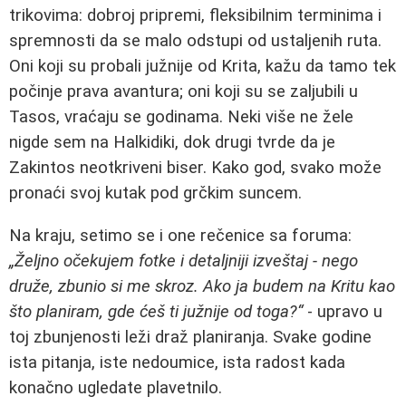
trikovima: dobroj pripremi, fleksibilnim terminima i
spremnosti da se malo odstupi od ustaljenih ruta.
Oni koji su probali južnije od Krita, kažu da tamo tek
počinje prava avantura; oni koji su se zaljubili u
Tasos, vraćaju se godinama. Neki više ne žele
nigde sem na Halkidiki, dok drugi tvrde da je
Zakintos neotkriveni biser. Kako god, svako može
pronaći svoj kutak pod grčkim suncem.
Na kraju, setimo se i one rečenice sa foruma:
„Željno očekujem fotke i detaljniji izveštaj - nego
druže, zbunio si me skroz. Ako ja budem na Kritu kao
što planiram, gde ćeš ti južnije od toga?“
- upravo u
toj zbunjenosti leži draž planiranja. Svake godine
ista pitanja, iste nedoumice, ista radost kada
konačno ugledate plavetnilo.