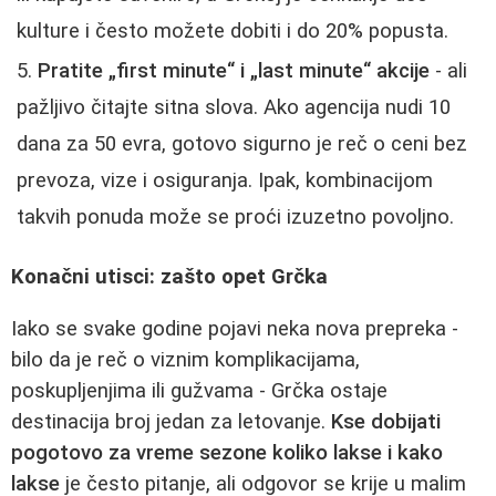
kulture i često možete dobiti i do 20% popusta.
Pratite „first minute“ i „last minute“ akcije
- ali
pažljivo čitajte sitna slova. Ako agencija nudi 10
dana za 50 evra, gotovo sigurno je reč o ceni bez
prevoza, vize i osiguranja. Ipak, kombinacijom
takvih ponuda može se proći izuzetno povoljno.
Konačni utisci: zašto opet Grčka
Iako se svake godine pojavi neka nova prepreka -
bilo da je reč o viznim komplikacijama,
poskupljenjima ili gužvama - Grčka ostaje
destinacija broj jedan za letovanje.
Kse dobijati
pogotovo za vreme sezone koliko lakse i kako
lakse
je često pitanje, ali odgovor se krije u malim