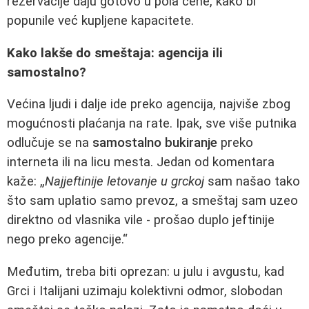
rezervacije daju gotovo u pola cene, kako bi
popunile već kupljene kapacitete.
Kako lakše do smeštaja: agencija ili
samostalno?
Većina ljudi i dalje ide preko agencija, najviše zbog
mogućnosti plaćanja na rate. Ipak, sve više putnika
odlučuje se na
samostalno bukiranje
preko
interneta ili na licu mesta. Jedan od komentara
kaže: „
Najjeftinije letovanje u grckoj
sam našao tako
što sam uplatio samo prevoz, a smeštaj sam uzeo
direktno od vlasnika vile - prošao duplo jeftinije
nego preko agencije.“
Međutim, treba biti oprezan: u julu i avgustu, kad
Grci i Italijani uzimaju kolektivni odmor, slobodan