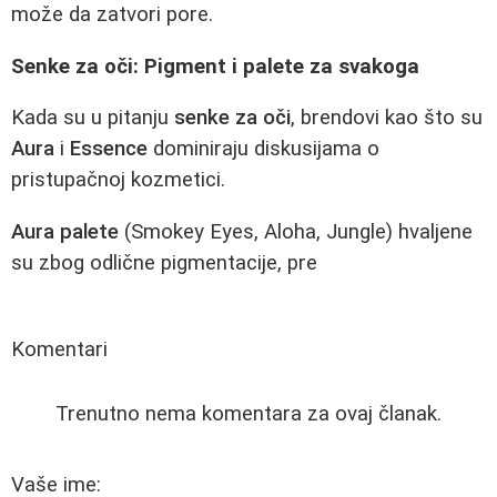
može da zatvori pore.
Senke za oči: Pigment i palete za svakoga
Kada su u pitanju
senke za oči
, brendovi kao što su
Aura
i
Essence
dominiraju diskusijama o
pristupačnoj kozmetici.
Aura palete
(Smokey Eyes, Aloha, Jungle) hvaljene
su zbog odlične pigmentacije, pre
Komentari
Trenutno nema komentara za ovaj članak.
Vaše ime: