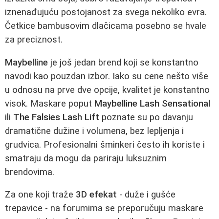
iznenađujuću postojanost za svega nekoliko evra.
Četkice bambusovim dlačicama posebno se hvale
za preciznost.
Maybelline
je još jedan brend koji se konstantno
navodi kao pouzdan izbor. Iako su cene nešto više
u odnosu na prve dve opcije, kvalitet je konstantno
visok. Maskare poput
Maybelline Lash Sensational
ili
The Falsies Lash Lift
poznate su po davanju
dramatične dužine i volumena, bez lepljenja i
grudvica. Profesionalni šminkeri često ih koriste i
smatraju da mogu da pariraju luksuznim
brendovima.
Za one koji traže
3D efekat
- duže i gušće
trepavice - na forumima se preporučuju maskare