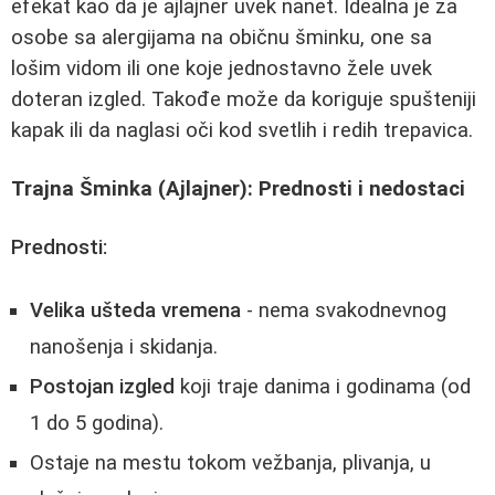
efekat kao da je ajlajner uvek nanet. Idealna je za
osobe sa alergijama na običnu šminku, one sa
lošim vidom ili one koje jednostavno žele uvek
doteran izgled. Takođe može da koriguje spušteniji
kapak ili da naglasi oči kod svetlih i redih trepavica.
Trajna Šminka (Ajlajner): Prednosti i nedostaci
Prednosti:
Velika ušteda vremena
- nema svakodnevnog
nanošenja i skidanja.
Postojan izgled
koji traje danima i godinama (od
1 do 5 godina).
Ostaje na mestu tokom vežbanja, plivanja, u