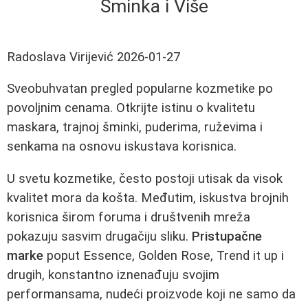
Šminka i Više
Radoslava Virijević
2026-01-27
Sveobuhvatan pregled popularne kozmetike po
povoljnim cenama. Otkrijte istinu o kvalitetu
maskara, trajnoj šminki, puderima, ruževima i
senkama na osnovu iskustava korisnica.
U svetu kozmetike, često postoji utisak da visok
kvalitet mora da košta. Međutim, iskustva brojnih
korisnica širom foruma i društvenih mreža
pokazuju sasvim drugačiju sliku.
Pristupačne
marke
poput Essence, Golden Rose, Trend it up i
drugih, konstantno iznenađuju svojim
performansama, nudeći proizvode koji ne samo da