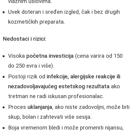
vlažnim uslovima.
Uvek doteran i sređen izgled, čak i bez drugih
kozmetičkih preparata.
Nedostaci i rizici:
Visoka
početna investicija
(cena varira od 150
do 250 evra i više).
Postoji rizik od
infekcije, alergijske reakcije ili
nezadovoljavajućeg estetskog rezultata
ako
tretman ne radi iskusan profesionalac.
Proces
uklanjanja
, ako niste zadovoljni, može biti
skup, bolan i zahtevati više sesija.
Boja vremenom bledi i može promeniti nijansu,