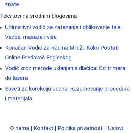
znate
Tekstovi na srodnim blogovima
Ultimativni vodič za zatezanje i oblikovanje tela:
Vezbe, masaže i više
Konačan Vodič za Rad na Mreži: Kako Postati
Online Predavač Engleskog
Vodič kroz metode uklanjanja dlačica: Od trimera
do lasera
Saveti za korekciju usana: Razumevanje procedura
i materijala
O nama
|
Kontakt
|
Politika privatnosti
|
Uslovi