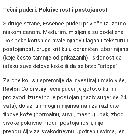
Tečni puderi: Pokrivenost i postojanost
S druge strane,
Essence puderi
privlače izuzetno
niskom cenom. Međutim, mišljenja su podeljena.
Dok neke korisnice hvale njihovu laganu teksturu i
postojanost, druge kritikuju ograničen izbor nijansi
(koje često tamnije od prikazanih) i sklonost da
istaku suve delove kože ili da se brzo "istope".
Za one koji su spremnije da investiraju malo više,
Revlon Colorstay
tečni puder je gotovo kultni
proizvod. Izuzetno je postojan (naziv sugerise 24
sata), dolazi u mnogim nijansama i za različite
tipove kože (normalnu, suvu, masnu). Ipak, zbog
visoke pokrivne moći i postojanosti, nije
preporučljiv za svakodnevnu upotrebu svima, jer