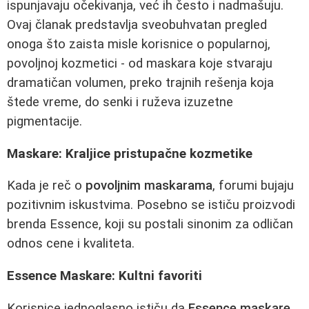
ispunjavaju očekivanja, već ih često i nadmašuju.
Ovaj članak predstavlja sveobuhvatan pregled
onoga što zaista misle korisnice o popularnoj,
povoljnoj kozmetici - od maskara koje stvaraju
dramatičan volumen, preko trajnih rešenja koja
štede vreme, do senki i ruževa izuzetne
pigmentacije.
Maskare: Kraljice pristupačne kozmetike
Kada je reč o
povoljnim maskarama
, forumi bujaju
pozitivnim iskustvima. Posebno se ističu proizvodi
brenda Essence, koji su postali sinonim za odličan
odnos cene i kvaliteta.
Essence Maskare: Kultni favoriti
Korisnice jednoglasno ističu da
Essence maskare