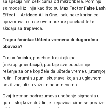
sa specijalnim četkicama od mikrofibera. Pominju
se modeli iz linija kao što su
Max Factor False Lash
Effect
ili
Artdeco All in One
. Ipak, neke korisnice
upozoravaju da se ove maskare ponekad teže
skidaju sa trepavica.
Trajna šminka: Ušteda vremena ili dugoročna
obaveza?
Trajna šminka
, posebno trajni ajlajner
(mikropigmentacija), postaje sve popularnije
rešenje za one koji žele da uštede vreme u jutarnjoj
rutini. Forumi su puni iskustava, koja su uglavnom
pozitivna, ali sa važnim napomenama.
Ovaj tretman podrazumeva unošenje pigmenta u
gornji sloj kože duž linije trepavica, čime se postiže