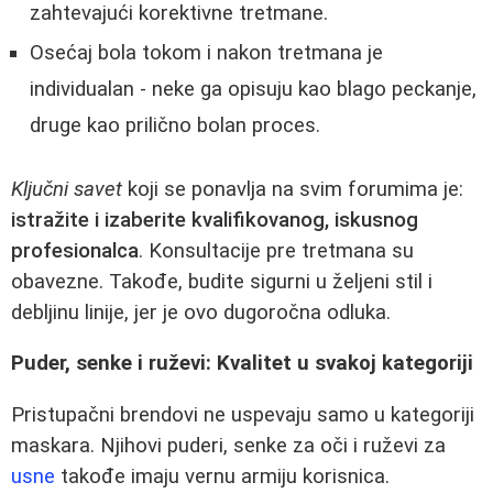
zahtevajući korektivne tretmane.
Osećaj bola tokom i nakon tretmana je
individualan - neke ga opisuju kao blago peckanje,
druge kao prilično bolan proces.
Ključni savet
koji se ponavlja na svim forumima je:
istražite i izaberite kvalifikovanog, iskusnog
profesionalca
. Konsultacije pre tretmana su
obavezne. Takođe, budite sigurni u željeni stil i
debljinu linije, jer je ovo dugoročna odluka.
Puder, senke i ruževi: Kvalitet u svakoj kategoriji
Pristupačni brendovi ne uspevaju samo u kategoriji
maskara. Njihovi puderi, senke za oči i ruževi za
usne
takođe imaju vernu armiju korisnica.