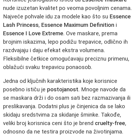
nude izuzetan kvalitet po veoma povoljnim cenama.
Najveće pohvale idu za modele kao što su
Essence
Lash Princess
,
Essence Maximum Definition
i
Essence I Love Extreme
. Ove maskare, prema
brojnim iskazima, lepo podižu trepavice, odlično ih
razdvajaju i daju efekat ekstra volumena.
Fleksibilne četkice omogućavaju preciznu primenu,
oblažući svaku trepavicu ponaosob.
Jedna od ključnih karakteristika koje korisnice
posebno ističu je
postojanost
. Mnoge navode da
se maskara drži i do osam sati bez razmazivanja ili
preslikavanja. Dodatni plus je činjenica da se lako
skidaju sredstvima za skidanje šminke. Takođe,
veliki broj korisnica ceni što je brend
cruelty-free
,
odnosno da ne testira proizvode na životinjama.