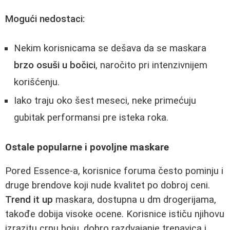
Mogući nedostaci:
Nekim korisnicama se dešava da se maskara
brzo osuši u bočici
, naročito pri intenzivnijem
korišćenju.
Iako traju oko šest meseci, neke primećuju
gubitak performansi pre isteka roka.
Ostale popularne i povoljne maskare
Pored Essence-a, korisnice foruma često pominju i
druge brendove koji nude kvalitet po dobroj ceni.
Trend it up
maskara, dostupna u dm drogerijama,
takođe dobija visoke ocene. Korisnice ističu njihovu
izrazitu crnu boju, dobro razdvajanje trepavica i