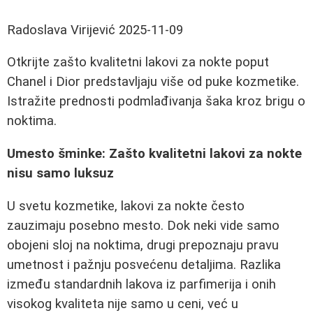
Radoslava Virijević
2025-11-09
Otkrijte zašto kvalitetni lakovi za nokte poput
Chanel i Dior predstavljaju više od puke kozmetike.
Istražite prednosti podmlađivanja šaka kroz brigu o
noktima.
Umesto šminke: Zašto kvalitetni lakovi za nokte
nisu samo luksuz
U svetu kozmetike, lakovi za nokte često
zauzimaju posebno mesto. Dok neki vide samo
obojeni sloj na noktima, drugi prepoznaju pravu
umetnost i pažnju posvećenu detaljima. Razlika
između standardnih lakova iz parfimerija i onih
visokog kvaliteta nije samo u ceni, već u