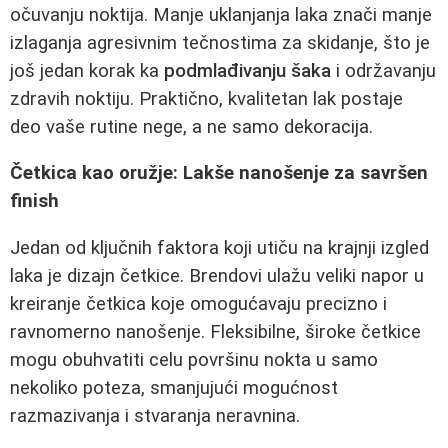
očuvanju noktija. Manje uklanjanja laka znači manje
izlaganja agresivnim tečnostima za skidanje, što je
još jedan korak ka
podmlađivanju šaka
i održavanju
zdravih noktiju. Praktično, kvalitetan lak postaje
deo vaše rutine nege, a ne samo dekoracija.
Četkica kao oružje: Lakše nanošenje za savršen
finish
Jedan od ključnih faktora koji utiču na krajnji izgled
laka je dizajn četkice. Brendovi ulažu veliki napor u
kreiranje četkica koje omogućavaju precizno i
ravnomerno nanošenje. Fleksibilne, široke četkice
mogu obuhvatiti celu površinu nokta u samo
nekoliko poteza, smanjujući mogućnost
razmazivanja i stvaranja neravnina.