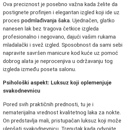
Ova preciznost je posebno važna kada želite da
postignete profinjen i elegantan izgled koji ide uz
proces
podmlađivanja šaka
. Ujednačen, glatko
nanesen lak bez tragova četkice izgleda
profesionalno i negovano, dajući vašim rukama
mladalački i svež izgled. Sposobnost da sami sebi
napravite savršen manicure kod kuće uz pomoć
dobrog alata je neprocenjiva u održavanju tog
izgleda između poseta salonu.
Psihološki aspekt: Luksuz koji oplemenjuje
svakodnevnicu
Pored svih praktičnih prednosti, tu je i
nematerijalna vrednost kvalitetnog laka za nokte.
On predstavlja mali, pristupačan luksuz koji može
ulepšati svakodnevnicu. Trenutak kada odvojite