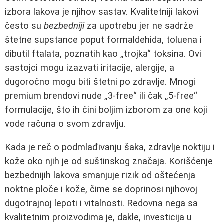
izbora lakova je njihov sastav. Kvalitetniji lakovi
često su
bezbedniji
za upotrebu jer ne sadrže
štetne supstance poput formaldehida, toluena i
dibutil ftalata, poznatih kao „trojka“ toksina. Ovi
sastojci mogu izazvati iritacije, alergije, a
dugoročno mogu biti štetni po zdravlje. Mnogi
premium brendovi nude „3-free“ ili čak „5-free“
formulacije, što ih čini boljim izborom za one koji
vode računa o svom zdravlju.
Kada je reč o podmlađivanju šaka, zdravlje noktiju i
kože oko njih je od suštinskog značaja. Korišćenje
bezbednijih lakova smanjuje rizik od oštećenja
noktne ploče i kože, čime se doprinosi njihovoj
dugotrajnoj lepoti i vitalnosti. Redovna nega sa
kvalitetnim proizvodima je, dakle, investicija u