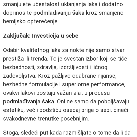
smanjujete učestalost uklanjanja laka i dodatno
doprinosite
podmlađivanju šaka
kroz smanjeno
hemijsko opterećenje.
Zaključak: Investicija u sebe
Odabir kvalitetnog laka za nokte nije samo stvar
prestiža ili trenda. To je svestan izbor koji se tiče
bezbednosti, zdravlja, izdržljivosti i ličnog
zadovoljstva. Kroz pažljivo odabrane nijanse,
bezbedne formulacije i superiorne performance,
ovakvi lakovi postaju važan alat u procesu
podmlađivanja šaka
. Oni ne samo da poboljšavaju
estetiku, već i podstiču osećaj brige o sebi, čineći
svakodnevne trenutke posebnijim.
Stoga, sledeći put kada razmišljate o tome da li da