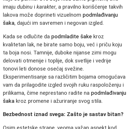
imaju
dubinu
i
karakter
, a pravilno korišćenje takvih
lakova može doprineti vizuelnom
podmlađivanju
šaka
, dajući im savremen i negovan izgled.
Kada se odlučite da
podmladite šake
kroz
kvalitetan lak, ne birate samo boju, već i priču koju
ta boja nosi. Tamnije, duboke nijanse zimi mogu
delovati otmenije i toplije, dok svetlije i vedrije
tonovi leti donose osećaj svežine.
Eksperimentisanje sa različitim bojama omogućava
vam da prilagodite izgled svojih ruku raspoloženju i
prilikama, čime neprestano radite na
podmlađivanju
šaka
kroz promene i ažuriranje svog stila.
Bezbednost iznad svega: Zašto je sastav bitan?
Osim estetske strane, veoma važan aspekt kod