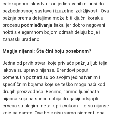
celokupnom iskustvu - od jedinstvenih nijansi do
bezbednosnog sastava i izuzetne izdržljivosti. Ova
pažnja prema detaljima može biti ključni korak u
procesu
podmlađivanja šaka
, jer dobro negovani
nokti s elegantnom bojom odmah deluju bolje i
zanatski urađeno.
Magija nijansi: Šta čini boju posebnom?
Jedna od prvih stvari koje privlače pažnju ljubitelja
lakova su upravo nijanse. Brendovi poput
pomenutih poznati su po svojim jedinstvenim i
specifičnim bojama koje se teško mogu naći kod
drugih proizvođača. Recimo, tamno ljubičasta
nijansa koja na suncu dobija drugačiji odsjaj ili
crvena sa blagim metalik prizvukom - to su nijanse
koje se pamte. Ove boje nisu samo pigment; one