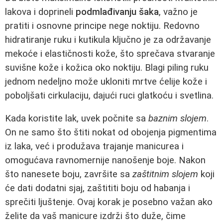
lakova i doprineli
podmlađivanju šaka
, važno je
pratiti i osnovne principe nege noktiju. Redovno
hidratiranje ruku i kutikula ključno je za održavanje
mekoće i elastičnosti kože, što sprečava stvaranje
suvišne kože i kožica oko noktiju. Blagi piling ruku
jednom nedeljno može ukloniti mrtve ćelije kože i
poboljšati cirkulaciju, dajući ruci glatkoću i svetlina.
Kada koristite lak, uvek počnite sa
baznim slojem
.
On ne samo što štiti nokat od obojenja pigmentima
iz laka, već i produžava trajanje manicurea i
omogućava ravnomernije nanošenje boje. Nakon
što nanesete boju, završite sa
zaštitnim slojem
koji
će dati dodatni sjaj, zaštititi boju od habanja i
sprečiti ljuštenje. Ovaj korak je posebno važan ako
želite da vaš manicure izdrži što duže, čime