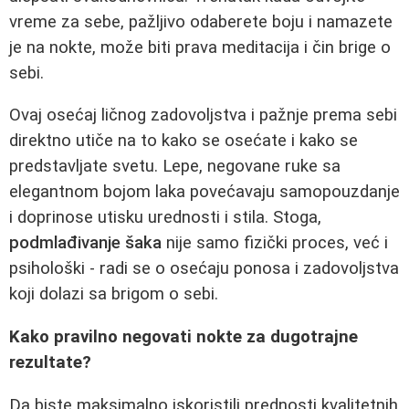
vreme za sebe, pažljivo odaberete boju i namazete
je na nokte, može biti prava meditacija i čin brige o
sebi.
Ovaj osećaj ličnog zadovoljstva i pažnje prema sebi
direktno utiče na to kako se osećate i kako se
predstavljate svetu. Lepe, negovane ruke sa
elegantnom bojom laka povećavaju samopouzdanje
i doprinose utisku urednosti i stila. Stoga,
podmlađivanje šaka
nije samo fizički proces, već i
psihološki - radi se o osećaju ponosa i zadovoljstva
koji dolazi sa brigom o sebi.
Kako pravilno negovati nokte za dugotrajne
rezultate?
Da biste maksimalno iskoristili prednosti kvalitetnih