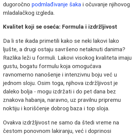
dugoročno
podmlađivanje šaka
i očuvanje njihovog
mladalačkog izgleda.
Kvalitet koji se oseća: Formula i izdržljivost
Da li ste ikada primetili kako se neki lakovi lako
ljušte, a drugi ostaju savršeno netaknuti danima?
Razlika leži u formuli. Lakovi visokog kvaliteta imaju
gustu, bogatu formulu koja omogućava
ravnomerno nanošenje i intenzivnu boju već u
jednom sloju. Osim toga, njihova izdržljivost je
daleko bolja - mogu izdržati i do pet dana bez
znakova habanja, naravno, uz pravilnu pripremu
noktiju i korišćenje dobrog baza i top sloja.
Ovakva izdržljivost ne samo da štedi vreme na
čestom ponovnom lakiranju, već i doprinosi