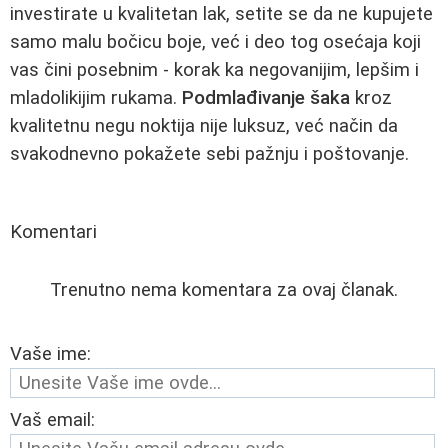
investirate u kvalitetan lak, setite se da ne kupujete
samo malu bočicu boje, već i deo tog osećaja koji
vas čini posebnim - korak ka negovanijim, lepšim i
mladolikijim rukama.
Podmlađivanje šaka
kroz
kvalitetnu negu noktija nije luksuz, već način da
svakodnevno pokažete sebi pažnju i poštovanje.
Komentari
Trenutno nema komentara za ovaj članak.
Vaše ime:
Vaš email: