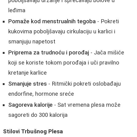
poboljšavaju držanje i sprečavaju bolove u
leđima
Pomaže kod menstrualnih tegoba
- Pokreti
kukovima poboljšavaju cirkulaciju u karlici i
smanjuju napetost
Priprema za trudnoću i porođaj
- Jača mišiće
koji se koriste tokom porođaja i uči pravilno
kretanje karlice
Smanjuje stres
- Ritmički pokreti oslobađaju
endorfine, hormone sreće
Sagoreva kalorije
- Sat vremena plesa može
sagoreti do 300 kalorija
Stilovi Trbušnog Plesa