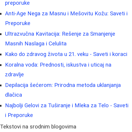
preporuke
Anti-Age Nega za Masnu i Mešovitu Kožu: Saveti i
Preporuke
Ultrazvučna Kavitacija: Rešenje za Smanjenje
Masnih Naslaga i Celulita
Kako do zdravog života u 21. veku - Saveti i koraci
Koralna voda: Prednosti, iskustva i uticaj na
zdravlje
Depilacija šećerom: Prirodna metoda uklanjanja
dlačica
Najbolji Gelovi za Tuširanje i Mleka za Telo - Saveti
i Preporuke
Tekstovi na srodnim blogovima