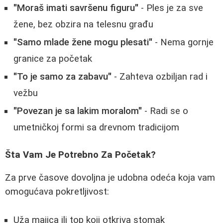
"Moraš imati savršenu figuru"
- Ples je za sve
žene, bez obzira na telesnu građu
"Samo mlade žene mogu plesati"
- Nema gornje
granice za početak
"To je samo za zabavu"
- Zahteva ozbiljan rad i
vežbu
"Povezan je sa lakim moralom"
- Radi se o
umetničkoj formi sa drevnom tradicijom
Šta Vam Je Potrebno Za Početak?
Za prve časove dovoljna je udobna odeća koja vam
omogućava pokretljivost:
Uža majica ili top koji otkriva stomak