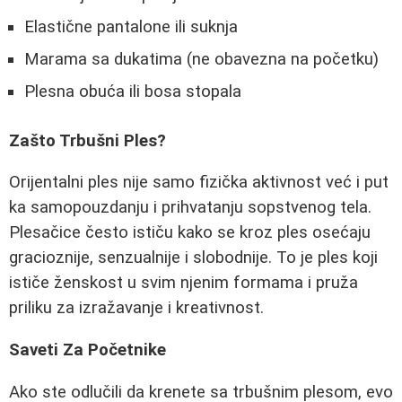
Elastične pantalone ili suknja
Marama sa dukatima (ne obavezna na početku)
Plesna obuća ili bosa stopala
Zašto Trbušni Ples?
Orijentalni ples nije samo fizička aktivnost već i put
ka samopouzdanju i prihvatanju sopstvenog tela.
Plesačice često ističu kako se kroz ples osećaju
gracioznije, senzualnije i slobodnije. To je ples koji
ističe ženskost u svim njenim formama i pruža
priliku za izražavanje i kreativnost.
Saveti Za Početnike
Ako ste odlučili da krenete sa trbušnim plesom, evo