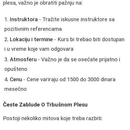
plesa, važno je obratiti pažnju na:
Instruktora
- Tražite iskusne instruktore sa
pozitivnim referencama
Lokaciju i termine
- Kurs bi trebao biti dostupan
i u vreme koje vam odgovara
Atmosferu
- Važno je da se osećate prijatno i
opušteno
Cenu
- Cene variraju od 1500 do 3000 dinara
mesečno
Česte Zablude O Trbušnom Plesu
Postoji nekoliko mitova koje treba razbiti: