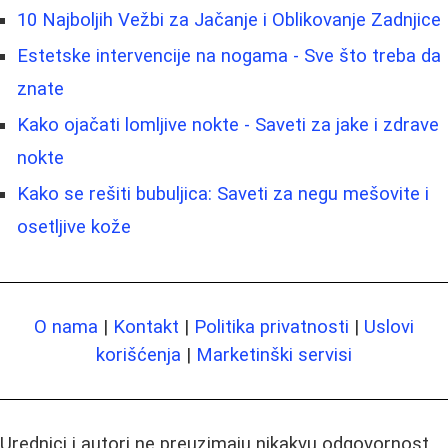
10 Najboljih Vežbi za Jačanje i Oblikovanje Zadnjice
Estetske intervencije na nogama - Sve što treba da
znate
Kako ojačati lomljive nokte - Saveti za jake i zdrave
nokte
Kako se rešiti bubuljica: Saveti za negu mešovite i
osetljive kože
O nama
|
Kontakt
|
Politika privatnosti
|
Uslovi
korišćenja
|
Marketinški servisi
Urednici i autori ne preuzimaju nikakvu odgovornost