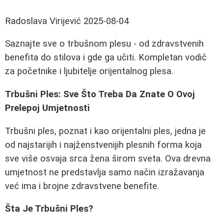
Radoslava Virijević
2025-08-04
Saznajte sve o trbušnom plesu - od zdravstvenih
benefita do stilova i gde ga učiti. Kompletan vodič
za početnike i ljubitelje orijentalnog plesa.
Trbušni Ples: Sve Što Treba Da Znate O Ovoj
Prelepoj Umjetnosti
Trbušni ples, poznat i kao orijentalni ples, jedna je
od najstarijih i najženstvenijih plesnih forma koja
sve više osvaja srca žena širom sveta. Ova drevna
umjetnost ne predstavlja samo način izražavanja
već ima i brojne zdravstvene benefite.
Šta Je Trbušni Ples?