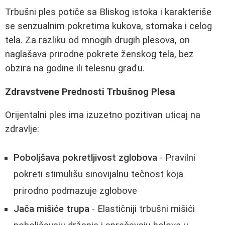
Trbušni ples potiče sa Bliskog istoka i karakteriše
se senzualnim pokretima kukova, stomaka i celog
tela. Za razliku od mnogih drugih plesova, on
naglašava prirodne pokrete ženskog tela, bez
obzira na godine ili telesnu građu.
Zdravstvene Prednosti Trbušnog Plesa
Orijentalni ples ima izuzetno pozitivan uticaj na
zdravlje:
Poboljšava pokretljivost zglobova
- Pravilni
pokreti stimulišu sinovijalnu tečnost koja
prirodno podmazuje zglobove
Jača mišiće trupa
- Elastičniji trbušni mišići