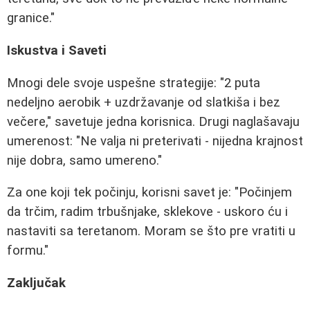
granice."
Iskustva i Saveti
Mnogi dele svoje uspešne strategije: "2 puta
nedeljno aerobik + uzdržavanje od slatkiša i bez
večere," savetuje jedna korisnica. Drugi naglašavaju
umerenost: "Ne valja ni preterivati - nijedna krajnost
nije dobra, samo umereno."
Za one koji tek počinju, korisni savet je: "Počinjem
da trčim, radim trbušnjake, sklekove - uskoro ću i
nastaviti sa teretanom. Moram se što pre vratiti u
formu."
Zaključak