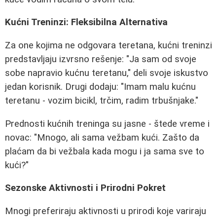
Kućni Treninzi: Fleksibilna Alternativa
Za one kojima ne odgovara teretana, kućni treninzi
predstavljaju izvrsno rešenje: "Ja sam od svoje
sobe napravio kućnu teretanu," deli svoje iskustvo
jedan korisnik. Drugi dodaju: "Imam malu kućnu
teretanu - vozim bicikl, trčim, radim trbušnjake."
Prednosti kućnih treninga su jasne - štede vreme i
novac: "Mnogo, ali sama vežbam kući. Zašto da
plaćam da bi vežbala kada mogu i ja sama sve to
kući?"
Sezonske Aktivnosti i Prirodni Pokret
Mnogi preferiraju aktivnosti u prirodi koje variraju