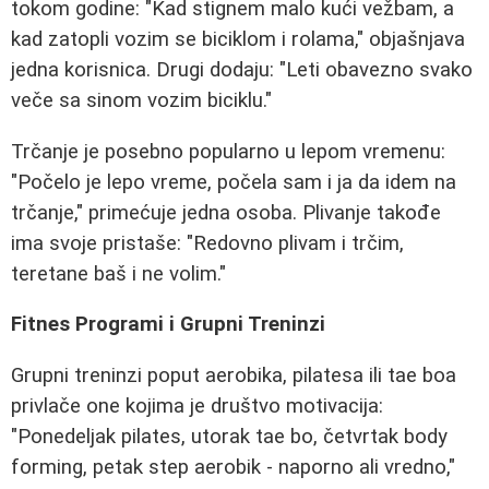
tokom godine: "Kad stignem malo kući vežbam, a
kad zatopli vozim se biciklom i rolama," objašnjava
jedna korisnica. Drugi dodaju: "Leti obavezno svako
veče sa sinom vozim biciklu."
Trčanje je posebno popularno u lepom vremenu:
"Počelo je lepo vreme, počela sam i ja da idem na
trčanje," primećuje jedna osoba. Plivanje takođe
ima svoje pristaše: "Redovno plivam i trčim,
teretane baš i ne volim."
Fitnes Programi i Grupni Treninzi
Grupni treninzi poput aerobika, pilatesa ili tae boa
privlače one kojima je društvo motivacija:
"Ponedeljak pilates, utorak tae bo, četvrtak body
forming, petak step aerobik - naporno ali vredno,"