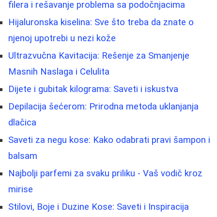
filera i rešavanje problema sa podočnjacima
Hijaluronska kiselina: Sve što treba da znate o
njenoj upotrebi u nezi kože
Ultrazvučna Kavitacija: Rešenje za Smanjenje
Masnih Naslaga i Celulita
Dijete i gubitak kilograma: Saveti i iskustva
Depilacija šećerom: Prirodna metoda uklanjanja
dlačica
Saveti za negu kose: Kako odabrati pravi šampon i
balsam
Najbolji parfemi za svaku priliku - Vaš vodič kroz
mirise
Stilovi, Boje i Duzine Kose: Saveti i Inspiracija