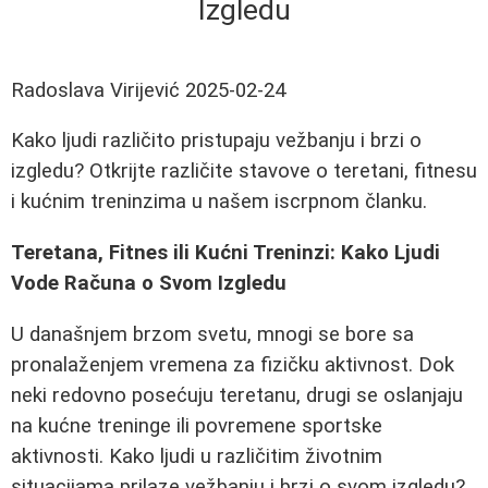
Izgledu
Radoslava Virijević
2025-02-24
Kako ljudi različito pristupaju vežbanju i brzi o
izgledu? Otkrijte različite stavove o teretani, fitnesu
i kućnim treninzima u našem iscrpnom članku.
Teretana, Fitnes ili Kućni Treninzi: Kako Ljudi
Vode Računa o Svom Izgledu
U današnjem brzom svetu, mnogi se bore sa
pronalaženjem vremena za fizičku aktivnost. Dok
neki redovno posećuju teretanu, drugi se oslanjaju
na kućne treninge ili povremene sportske
aktivnosti. Kako ljudi u različitim životnim
situacijama prilaze vežbanju i brzi o svom izgledu?