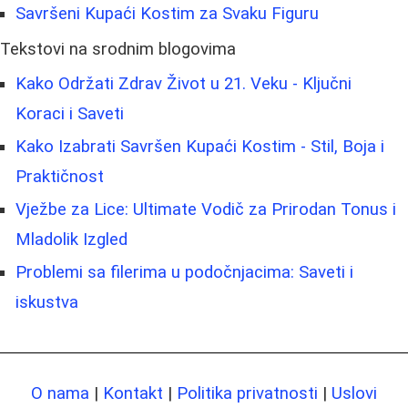
Savršeni Kupaći Kostim za Svaku Figuru
Tekstovi na srodnim blogovima
Kako Održati Zdrav Život u 21. Veku - Ključni
Koraci i Saveti
Kako Izabrati Savršen Kupaći Kostim - Stil, Boja i
Praktičnost
Vježbe za Lice: Ultimate Vodič za Prirodan Tonus i
Mladolik Izgled
Problemi sa filerima u podočnjacima: Saveti i
iskustva
O nama
|
Kontakt
|
Politika privatnosti
|
Uslovi