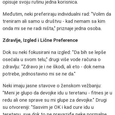
opisuje svoju rutinu jedna korisnica.
Međutim, neki preferiraju individualni rad: "Volim da
treniram ali samo u društvu - kad nemam sa kim
onda mi se ne radi ništa," priznaje jedna osoba.
Zdravlje, Izgled i Lične Preference
Dok su neki fokusirani na izgled: "Da bih se lepše
osećala u svom telu," drugi više vode računa o
zdravlju: "Zdravo je i ne škodi, ali eto - dok nema
potrebe, jednostavno mi se ne da."
Neki imaju jasne stavove o ženskom vežbanju:
"Meni je glupo da devojke idu u teretanu - fitnes je u
redu ali one sprave su mi glupe za devojke." Drugi
su otvoreniji: "Sasvim je OK i kad cure idu u
teretanu, sve dok to ne prevaziđe neke normalne