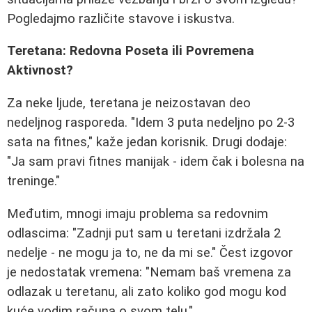
Pogledajmo različite stavove i iskustva.
Teretana: Redovna Poseta ili Povremena
Aktivnost?
Za neke ljude, teretana je neizostavan deo
nedeljnog rasporeda. "Idem 3 puta nedeljno po 2-3
sata na fitnes," kaže jedan korisnik. Drugi dodaje:
"Ja sam pravi fitnes manijak - idem čak i bolesna na
treninge."
Međutim, mnogi imaju problema sa redovnim
odlascima: "Zadnji put sam u teretani izdržala 2
nedelje - ne mogu ja to, ne da mi se." Čest izgovor
je nedostatak vremena: "Nemam baš vremena za
odlazak u teretanu, ali zato koliko god mogu kod
kuće vodim računa o svom telu."