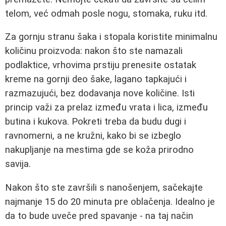
telom, već odmah posle nogu, stomaka, ruku itd.
Za gornju stranu šaka i stopala koristite minimalnu
količinu proizvoda: nakon što ste namazali
podlaktice, vrhovima prstiju prenesite ostatak
kreme na gornji deo šake, lagano tapkajući i
razmazujući, bez dodavanja nove količine. Isti
princip važi za prelaz između vrata i lica, između
butina i kukova. Pokreti treba da budu dugi i
ravnomerni, a ne kružni, kako bi se izbeglo
nakupljanje na mestima gde se koža prirodno
savija.
Nakon što ste završili s nanošenjem, sačekajte
najmanje 15 do 20 minuta pre oblačenja. Idealno je
da to bude uveče pred spavanje - na taj način