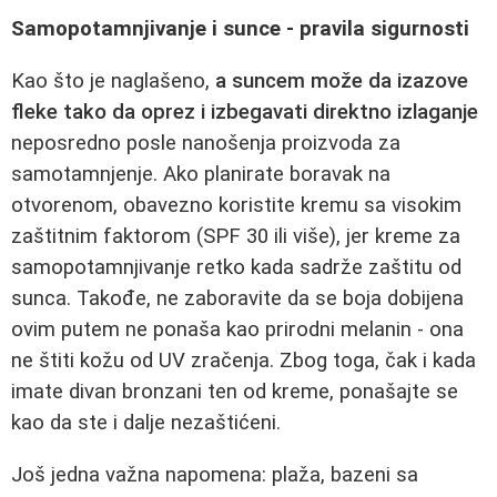
Samopotamnjivanje i sunce - pravila sigurnosti
Kao što je naglašeno,
a suncem može da izazove
fleke tako da oprez i izbegavati direktno izlaganje
neposredno posle nanošenja proizvoda za
samotamnjenje. Ako planirate boravak na
otvorenom, obavezno koristite kremu sa visokim
zaštitnim faktorom (SPF 30 ili više), jer kreme za
samopotamnjivanje retko kada sadrže zaštitu od
sunca. Takođe, ne zaboravite da se boja dobijena
ovim putem ne ponaša kao prirodni melanin - ona
ne štiti kožu od UV zračenja. Zbog toga, čak i kada
imate divan bronzani ten od kreme, ponašajte se
kao da ste i dalje nezaštićeni.
Još jedna važna napomena: plaža, bazeni sa