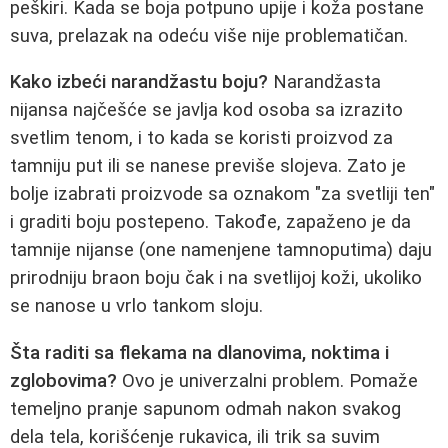
peškiri. Kada se boja potpuno upije i koža postane
suva, prelazak na odeću više nije problematičan.
Kako izbeći narandžastu boju?
Narandžasta
nijansa najčešće se javlja kod osoba sa izrazito
svetlim tenom, i to kada se koristi proizvod za
tamniju put ili se nanese previše slojeva. Zato je
bolje izabrati proizvode sa oznakom "za svetliji ten"
i graditi boju postepeno. Takođe, zapaženo je da
tamnije nijanse (one namenjene tamnoputima) daju
prirodniju braon boju čak i na svetlijoj koži, ukoliko
se nanose u vrlo tankom sloju.
Šta raditi sa flekama na dlanovima, noktima i
zglobovima?
Ovo je univerzalni problem. Pomaže
temeljno pranje sapunom odmah nakon svakog
dela tela, korišćenje rukavica, ili trik sa suvim