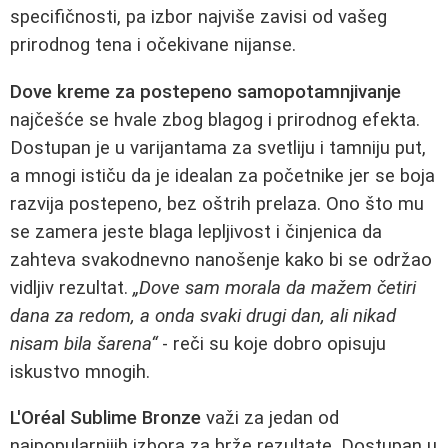
specifičnosti, pa izbor najviše zavisi od vašeg
prirodnog tena i očekivane nijanse.
Dove kreme za postepeno samopotamnjivanje
najčešće se hvale zbog blagog i prirodnog efekta.
Dostupan je u varijantama za svetliju i tamniju put,
a mnogi ističu da je idealan za početnike jer se boja
razvija postepeno, bez oštrih prelaza. Ono što mu
se zamera jeste blaga lepljivost i činjenica da
zahteva svakodnevno nanošenje kako bi se održao
vidljiv rezultat.
„Dove sam morala da mažem četiri
dana za redom, a onda svaki drugi dan, ali nikad
nisam bila šarena“
- reči su koje dobro opisuju
iskustvo mnogih.
L'Oréal Sublime Bronze
važi za jedan od
najpopularnijih izbora za brže rezultate. Dostupan u