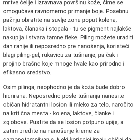
mrtve ćelije i izravnava površinu kože, čime se
omogućava ravnomerno primanje boje. Posebnu
pažnju obratite na suvlje zone poput kolena,
laktova, članaka i stopala - tu se pigment najlakše
nakuplja i stvara tamne fleke. Piling možete uraditi
dan ranije ili neposredno pre nanošenja, koristeći
blagi piling-gel, rukavicu za tuširanje, pa čak i
projino brašno koje mnoge hvale kao prirodno i
efikasno sredstvo.
Osim pilinga, neophodno je da koža bude dobro
hidrirana. Neposredno posle tuširanja nanesite
običan hidratantni losion ili mleko za telo, naročito
na kritična mesta - kolena, laktove, članke i
zglobove. Pustite da se losion potpuno upije, a
zatim pređite na nanošenje kreme za
samopotamnjivanje. Neki korisnici imaju običaj da