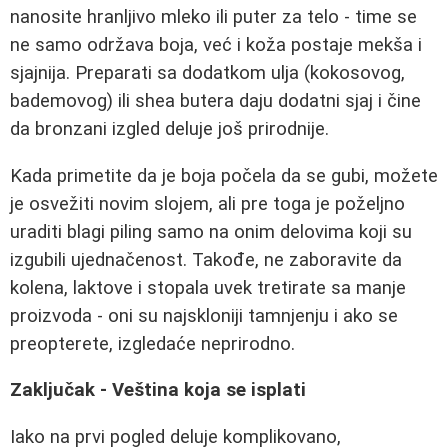
nanosite hranljivo mleko ili puter za telo - time se
ne samo održava boja, već i koža postaje mekša i
sjajnija. Preparati sa dodatkom ulja (kokosovog,
bademovog) ili shea butera daju dodatni sjaj i čine
da bronzani izgled deluje još prirodnije.
Kada primetite da je boja počela da se gubi, možete
je osvežiti novim slojem, ali pre toga je poželjno
uraditi blagi piling samo na onim delovima koji su
izgubili ujednačenost. Takođe, ne zaboravite da
kolena, laktove i stopala uvek tretirate sa manje
proizvoda - oni su najskloniji tamnjenju i ako se
preopterete, izgledaće neprirodno.
Zaključak - Veština koja se isplati
Iako na prvi pogled deluje komplikovano,