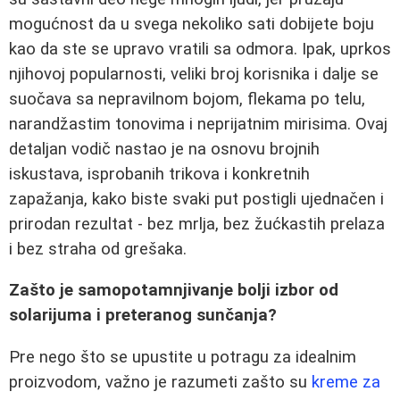
mogućnost da u svega nekoliko sati dobijete boju
kao da ste se upravo vratili sa odmora. Ipak, uprkos
njihovoj popularnosti, veliki broj korisnika i dalje se
suočava sa nepravilnom bojom, flekama po telu,
narandžastim tonovima i neprijatnim mirisima. Ovaj
detaljan vodič nastao je na osnovu brojnih
iskustava, isprobanih trikova i konkretnih
zapažanja, kako biste svaki put postigli ujednačen i
prirodan rezultat - bez mrlja, bez žućkastih prelaza
i bez straha od grešaka.
Zašto je samopotamnjivanje bolji izbor od
solarijuma i preteranog sunčanja?
Pre nego što se upustite u potragu za idealnim
proizvodom, važno je razumeti zašto su
kreme za