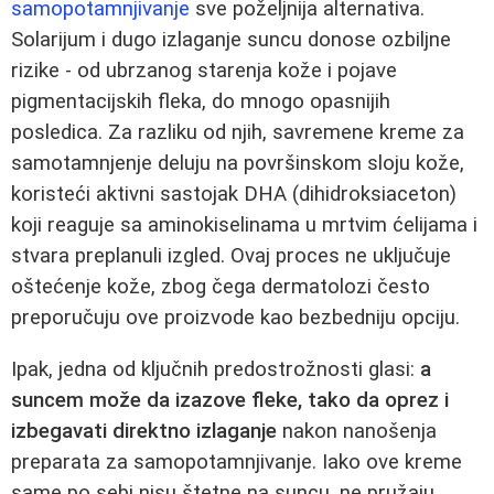
samopotamnjivanje
sve poželjnija alternativa.
Solarijum i dugo izlaganje suncu donose ozbiljne
rizike - od ubrzanog starenja kože i pojave
pigmentacijskih fleka, do mnogo opasnijih
posledica. Za razliku od njih, savremene kreme za
samotamnjenje deluju na površinskom sloju kože,
koristeći aktivni sastojak DHA (dihidroksiaceton)
koji reaguje sa aminokiselinama u mrtvim ćelijama i
stvara preplanuli izgled. Ovaj proces ne uključuje
oštećenje kože, zbog čega dermatolozi često
preporučuju ove proizvode kao bezbedniju opciju.
Ipak, jedna od ključnih predostrožnosti glasi:
a
suncem može da izazove fleke, tako da oprez i
izbegavati direktno izlaganje
nakon nanošenja
preparata za samopotamnjivanje. Iako ove kreme
same po sebi nisu štetne na suncu, ne pružaju