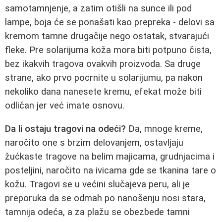
samotamnjenje, a zatim otišli na sunce ili pod
lampe, boja će se ponašati kao prepreka - delovi sa
kremom tamne drugačije nego ostatak, stvarajući
fleke. Pre solarijuma koža mora biti potpuno čista,
bez ikakvih tragova ovakvih proizvoda. Sa druge
strane, ako prvo pocrnite u solarijumu, pa nakon
nekoliko dana nanesete kremu, efekat može biti
odličan jer već imate osnovu.
Da li ostaju tragovi na odeći?
Da, mnoge kreme,
naročito one s brzim delovanjem, ostavljaju
žućkaste tragove na belim majicama, grudnjacima i
posteljini, naročito na ivicama gde se tkanina tare o
kožu. Tragovi se u većini slučajeva peru, ali je
preporuka da se odmah po nanošenju nosi stara,
tamnija odeća, a za plažu se obezbede tamni