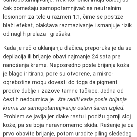
čak pomešaju samopotamnjivač sa neutralnim
losionom za telo u razmeri 1:1, čime se postiže
blaži efekat, olakšava razmazivanje i smanjuje rizik
od naglih prelaza i grešaka.
Kada je reč o uklanjanju dlačica, preporuka je da se
depilacija ili brijanje obavi najmanje 24 sata pre
nanošenja kreme. Neposredno posle brijanja koža
je blago iritirana, pore su otvorene, a mikro-
ogrebotine mogu dovesti do toga da pigment
prodre dublje i izazove tamne tačkice. Jedna od
čestih nedoumica je i
šta raditi kada posle brijanja
krema za samopotamnjivanje ostavi šaren izgled
.
Problem se javlja jer dlake rastu i podižu gornji sloj
kože, pa se boja neravnomerno skida. Rešenje je da
prvo obavite brijanje, potom uradite piling sledećeg