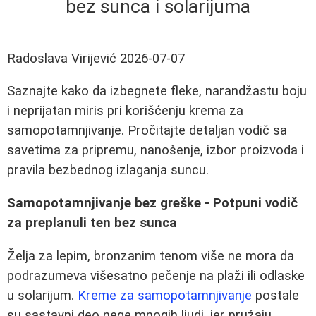
bez sunca i solarijuma
Radoslava Virijević
2026-07-07
Saznajte kako da izbegnete fleke, narandžastu boju
i neprijatan miris pri korišćenju krema za
samopotamnjivanje. Pročitajte detaljan vodič sa
savetima za pripremu, nanošenje, izbor proizvoda i
pravila bezbednog izlaganja suncu.
Samopotamnjivanje bez greške - Potpuni vodič
za preplanuli ten bez sunca
Želja za lepim, bronzanim tenom više ne mora da
podrazumeva višesatno pečenje na plaži ili odlaske
u solarijum.
Kreme za samopotamnjivanje
postale
su sastavni deo nege mnogih ljudi, jer pružaju