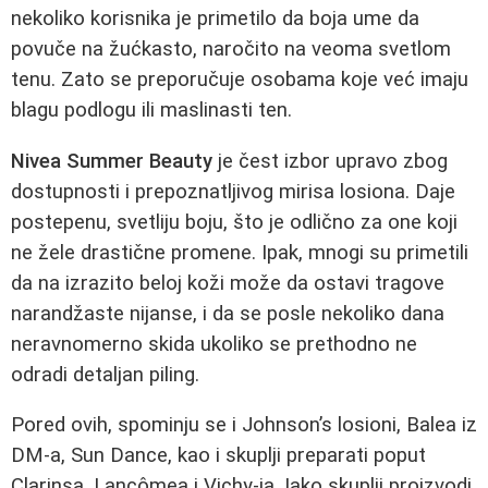
nekoliko korisnika je primetilo da boja ume da
povuče na žućkasto, naročito na veoma svetlom
tenu. Zato se preporučuje osobama koje već imaju
blagu podlogu ili maslinasti ten.
Nivea Summer Beauty
je čest izbor upravo zbog
dostupnosti i prepoznatljivog mirisa losiona. Daje
postepenu, svetliju boju, što je odlično za one koji
ne žele drastične promene. Ipak, mnogi su primetili
da na izrazito beloj koži može da ostavi tragove
narandžaste nijanse, i da se posle nekoliko dana
neravnomerno skida ukoliko se prethodno ne
odradi detaljan piling.
Pored ovih, spominju se i Johnson’s losioni, Balea iz
DM-a, Sun Dance, kao i skuplji preparati poput
Clarinsa, Lancômea i Vichy-ja. Iako skuplji proizvodi