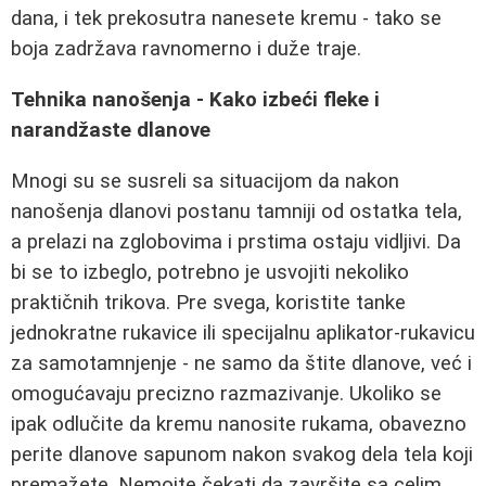
dana, i tek prekosutra nanesete kremu - tako se
boja zadržava ravnomerno i duže traje.
Tehnika nanošenja - Kako izbeći fleke i
narandžaste dlanove
Mnogi su se susreli sa situacijom da nakon
nanošenja dlanovi postanu tamniji od ostatka tela,
a prelazi na zglobovima i prstima ostaju vidljivi. Da
bi se to izbeglo, potrebno je usvojiti nekoliko
praktičnih trikova. Pre svega, koristite tanke
jednokratne rukavice ili specijalnu aplikator-rukavicu
za samotamnjenje - ne samo da štite dlanove, već i
omogućavaju precizno razmazivanje. Ukoliko se
ipak odlučite da kremu nanosite rukama, obavezno
perite dlanove sapunom nakon svakog dela tela koji
premažete. Nemojte čekati da završite sa celim