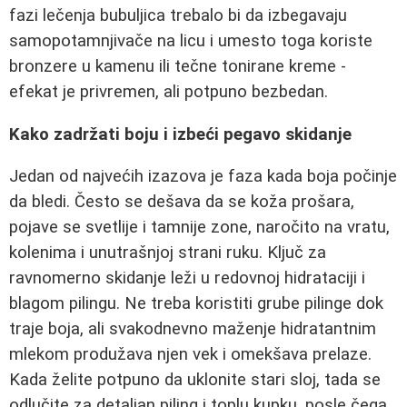
fazi lečenja bubuljica trebalo bi da izbegavaju
samopotamnjivače na licu i umesto toga koriste
bronzere u kamenu ili tečne tonirane kreme -
efekat je privremen, ali potpuno bezbedan.
Kako zadržati boju i izbeći pegavo skidanje
Jedan od najvećih izazova je faza kada boja počinje
da bledi. Često se dešava da se koža prošara,
pojave se svetlije i tamnije zone, naročito na vratu,
kolenima i unutrašnjoj strani ruku. Ključ za
ravnomerno skidanje leži u redovnoj hidrataciji i
blagom pilingu. Ne treba koristiti grube pilinge dok
traje boja, ali svakodnevno maženje hidratantnim
mlekom produžava njen vek i omekšava prelaze.
Kada želite potpuno da uklonite stari sloj, tada se
odlučite za detaljan piling i toplu kupku, posle čega