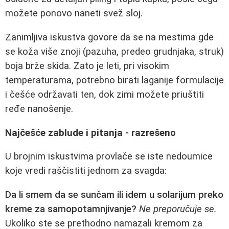
možete ponovo naneti svež sloj.
Zanimljiva iskustva govore da se na mestima gde
se koža više znoji (pazuha, predeo grudnjaka, struk)
boja brže skida. Zato je leti, pri visokim
temperaturama, potrebno birati laganije formulacije
i češće održavati ten, dok zimi možete priuštiti
ređe nanošenje.
Najčešće zablude i pitanja - razrešeno
U brojnim iskustvima provlače se iste nedoumice
koje vredi raščistiti jednom za svagda:
Da li smem da se sunčam ili idem u solarijum preko
kreme za samopotamnjivanje?
Ne preporučuje se.
Ukoliko ste se prethodno namazali kremom za