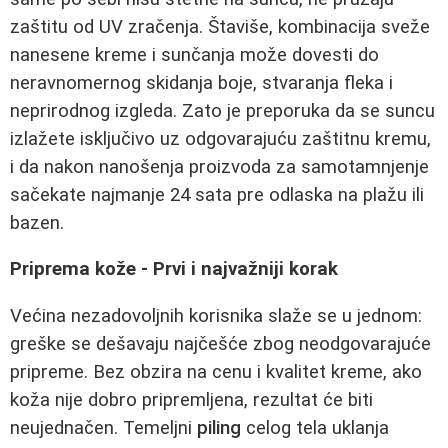
zaštitu od UV zračenja. Štaviše, kombinacija sveže
nanesene kreme i sunčanja može dovesti do
neravnomernog skidanja boje, stvaranja fleka i
neprirodnog izgleda. Zato je preporuka da se suncu
izlažete isključivo uz odgovarajuću zaštitnu kremu,
i da nakon nanošenja proizvoda za samotamnjenje
sačekate najmanje 24 sata pre odlaska na plažu ili
bazen.
Priprema kože - Prvi i najvažniji korak
Većina nezadovoljnih korisnika slaže se u jednom:
greške se dešavaju najčešće zbog neodgovarajuće
pripreme. Bez obzira na cenu i kvalitet kreme, ako
koža nije dobro pripremljena, rezultat će biti
neujednačen. Temeljni
piling
celog tela uklanja