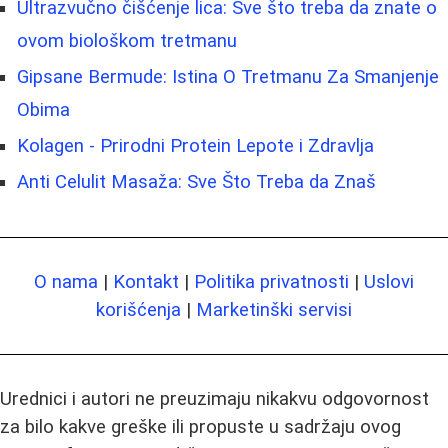
Ultrazvučno čišćenje lica: Sve što treba da znate o
ovom biološkom tretmanu
Gipsane Bermude: Istina O Tretmanu Za Smanjenje
Obima
Kolagen - Prirodni Protein Lepote i Zdravlja
Anti Celulit Masaža: Sve Što Treba da Znaš
O nama
|
Kontakt
|
Politika privatnosti
|
Uslovi
korišćenja
|
Marketinški servisi
Urednici i autori ne preuzimaju nikakvu odgovornost
za bilo kakve greške ili propuste u sadržaju ovog