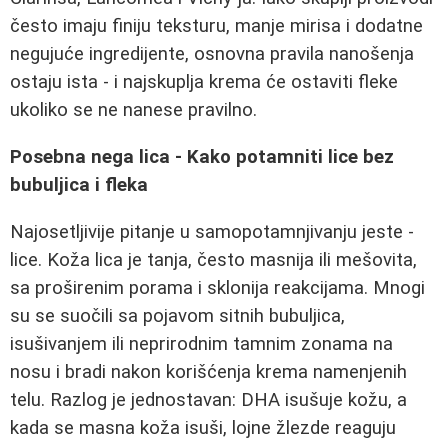
često imaju finiju teksturu, manje mirisa i dodatne
negujuće ingredijente, osnovna pravila nanošenja
ostaju ista - i najskuplja krema će ostaviti fleke
ukoliko se ne nanese pravilno.
Posebna nega lica - Kako potamniti lice bez
bubuljica i fleka
Najosetljivije pitanje u samopotamnjivanju jeste -
lice. Koža lica je tanja, često masnija ili mešovita,
sa proširenim porama i sklonija reakcijama. Mnogi
su se suočili sa pojavom sitnih bubuljica,
isušivanjem ili neprirodnim tamnim zonama na
nosu i bradi nakon korišćenja krema namenjenih
telu. Razlog je jednostavan: DHA isušuje kožu, a
kada se masna koža isuši, lojne žlezde reaguju