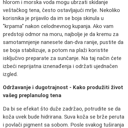
hlorom i morska voda mogu ubrzati skidanje
veštačkog tena, često ostavljajući mrlje. Nekoliko
korisnika je prijavilo da im se boja skinula u
"krpama" nakon celodnevnog kupanja. Ako vam
predstoji odmor na moru, najbolje je da kremu za
samotamnjenje nanesete dan-dva ranije, pustite da
se boja stabilizuje, a potom na plaži koristite
isključivo preparate za sunčanje. Na taj način ćete
izbeći neprijatna iznenađenja i održati ujednačen
izgled.
Održavanje i dugotrajnost - Kako produžiti život
vašeg preplanulog tena
Da bi se efekat što duže zadržao, potrudite se da
koža uvek bude hidrirana. Suva koža se brže peruta
i povlači pigment sa sobom. Posle svakog tuširanja