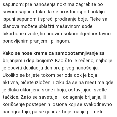
sapunom: pre nanošenja noktima zagrebite po
suvom sapunu tako da se prostor ispod noktiju
ispuni sapunom i spreči prodiranje boje. Fleke sa
dlanova možete ublažiti mešavinom sode
bikarbone i vode, limunovim sokom ili jednostavno
ponovljenim pranjem i pilingom.
Kako se nose kreme za samopotamnjivanje sa
brijanjem i depilacijom?
Kao što je rečeno, najbolje
je obaviti depilaciju dan pre prvog nanošenja.
Ukoliko se brijete tokom perioda dok je boja
aktivna, bićete izloženi riziku da se na mestima gde
je dlaka uklonjena skine i boja, ostavljajući svetle
tačkice. Zato se savetuje ili odlaganje brijanja, ili
korišćenje postepenih losiona koji se svakodnevno
nadograđuju, pa se gubitak boje manje primeti.