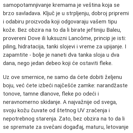
samopotamnjivanje kremama je veština koja se
brzo savladava. Ključ je u strpljenju, dobroj pripremi
i odabiru proizvoda koji odgovaraju vašem tipu
kože. Bez obzira na to da li birate jeftiniju Baleu,
provereni Dove ili luksuzni Lancôme, princip je isti:
piling, hidratacija, tanki slojevi i vreme za upijanje. I
zapamtite - bolje je naneti dva tanka sloja u dva
dana, nego jedan debeo koji će ostaviti fleke.
Uz ove smernice, ne samo da ćete dobiti željenu
boju, već ćete izbeći najčešće zamke: narandžaste
tonove, tamne dlanove, fleke po odeći i
neravnomerno skidanje. A najvažnije od svega,
svoju kožu čuvate od štetnog UV zračenja i
nepotrebnog starenja. Zato, bez obzira na to da li
se spremate za svečani događaj, maturu, letovanje