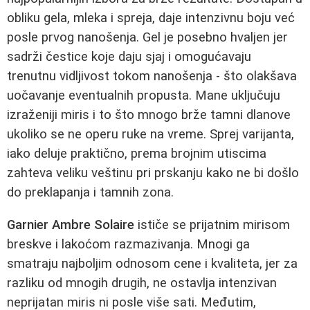
obliku gela, mleka i spreja, daje intenzivnu boju već
posle prvog nanošenja. Gel je posebno hvaljen jer
sadrži čestice koje daju sjaj i omogućavaju
trenutnu vidljivost tokom nanošenja - što olakšava
uočavanje eventualnih propusta. Mane uključuju
izraženiji miris i to što mnogo brže tamni dlanove
ukoliko se ne operu ruke na vreme. Sprej varijanta,
iako deluje praktično, prema brojnim utiscima
zahteva veliku veštinu pri prskanju kako ne bi došlo
do preklapanja i tamnih zona.
Garnier Ambre Solaire
ističe se prijatnim mirisom
breskve i lakoćom razmazivanja. Mnogi ga
smatraju najboljim odnosom cene i kvaliteta, jer za
razliku od mnogih drugih, ne ostavlja intenzivan
neprijatan miris ni posle više sati. Međutim,