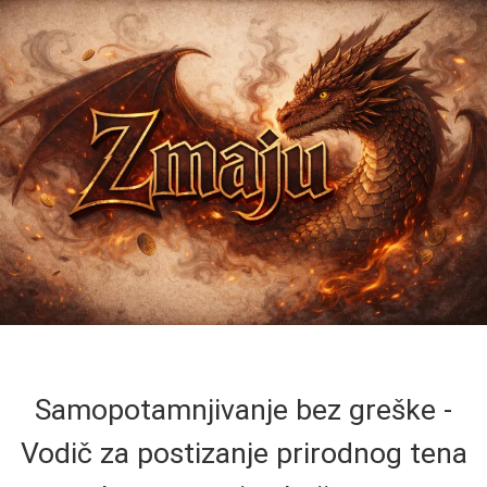
Samopotamnjivanje bez greške -
Vodič za postizanje prirodnog tena