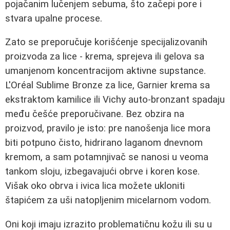
pojačanim lučenjem sebuma, što začepi pore i
stvara upalne procese.
Zato se preporučuje korišćenje specijalizovanih
proizvoda za lice - krema, sprejeva ili gelova sa
umanjenom koncentracijom aktivne supstance.
L'Oréal Sublime Bronze za lice, Garnier krema sa
ekstraktom kamilice ili Vichy auto-bronzant spadaju
među češće preporučivane. Bez obzira na
proizvod, pravilo je isto: pre nanošenja lice mora
biti potpuno čisto, hidrirano laganom dnevnom
kremom, a sam potamnjivač se nanosi u veoma
tankom sloju, izbegavajući obrve i koren kose.
Višak oko obrva i ivica lica možete ukloniti
štapićem za uši natopljenim micelarnom vodom.
Oni koji imaju izrazito problematičnu kožu ili su u