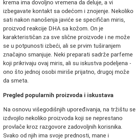
krema ima dovoljno vremena da deluje, a vi
izbegavate kontakt sa odećom i znojenje. Nekoliko
sati nakon nanošenja javiće se specifičan miris,
proizvod reakcije DHA sa kožom. On je
karakterističan za sve slične proizvode i ne može
se u potpunosti izbeći, ali se prvim tuširanjem
značajno smanjuje. Neki preparati sadrže parfeme
koji prikrivaju ovaj miris, ali su iskustva podeljena -
ono što jednoj osobi miriše prijatno, drugoj može
da smeta.
Pregled popularnih proizvoda i iskustava
Na osnovu višegodišnjih upoređivanja, na tržištu se
izdvojilo nekoliko proizvoda koji se neprestano
provlače kroz razgovore zadovoljnih korisnika.
Svako od njih ima svoje prednosti, mane i