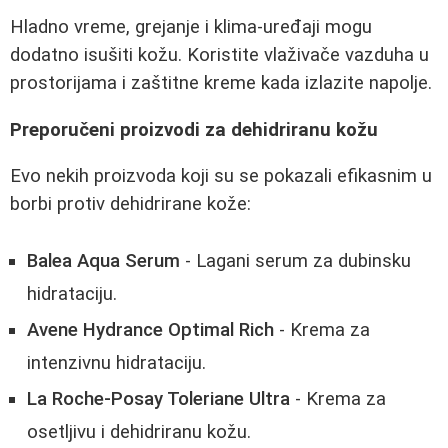
Hladno vreme, grejanje i klima-uređaji mogu
dodatno isušiti kožu. Koristite vlaživače vazduha u
prostorijama i zaštitne kreme kada izlazite napolje.
Preporučeni proizvodi za dehidriranu kožu
Evo nekih proizvoda koji su se pokazali efikasnim u
borbi protiv dehidrirane kože:
Balea Aqua Serum
- Lagani serum za dubinsku
hidrataciju.
Avene Hydrance Optimal Rich
- Krema za
intenzivnu hidrataciju.
La Roche-Posay Toleriane Ultra
- Krema za
osetljivu i dehidriranu kožu.