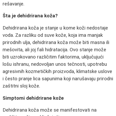
rešavanje.
Šta je dehidrirana koža?
Dehidrirana koža je stanje u kome koži nedostaje
voda. Za razliku od suve kože, koja ima manjak
prirodnih ulja, dehidrirana koža može biti masna ili
mešovita, ali joj fali hidratacija. Ovo stanje može
biti uzrokovano različitim faktorima, uključujući
lošu ishranu, nedovoljan unos tečnosti, upotrebu
agresivnih kozmetičkih proizvoda, klimatske uslove
i često pranje lica sapunima koji narušavaju prirodni
zaštitni sloj kože.
Simptomi dehidrirane kože
Dehidrirana koža može se manifestovati na