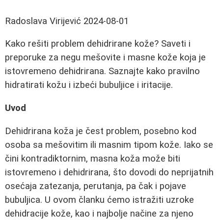
Radoslava Virijević
2024-08-01
Kako rešiti problem dehidrirane kože? Saveti i
preporuke za negu mešovite i masne kože koja je
istovremeno dehidrirana. Saznajte kako pravilno
hidratirati kožu i izbeći bubuljice i iritacije.
Uvod
Dehidrirana koža je čest problem, posebno kod
osoba sa mešovitim ili masnim tipom kože. Iako se
čini kontradiktornim, masna koža može biti
istovremeno i dehidrirana, što dovodi do neprijatnih
osećaja zatezanja, perutanja, pa čak i pojave
bubuljica. U ovom članku ćemo istražiti uzroke
dehidracije kože, kao i najbolje načine za njeno