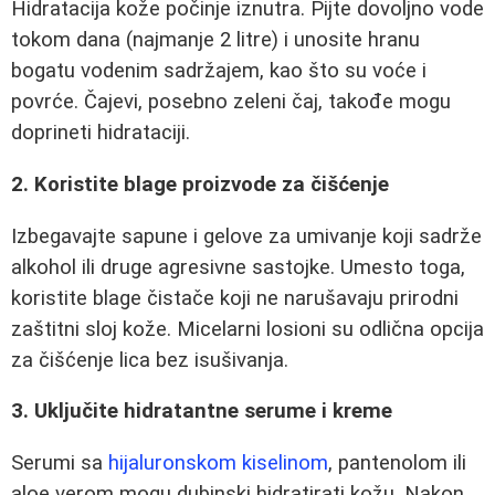
Hidratacija kože počinje iznutra. Pijte dovoljno vode
tokom dana (najmanje 2 litre) i unosite hranu
bogatu vodenim sadržajem, kao što su voće i
povrće. Čajevi, posebno zeleni čaj, takođe mogu
doprineti hidrataciji.
2. Koristite blage proizvode za čišćenje
Izbegavajte sapune i gelove za umivanje koji sadrže
alkohol ili druge agresivne sastojke. Umesto toga,
koristite blage čistače koji ne narušavaju prirodni
zaštitni sloj kože. Micelarni losioni su odlična opcija
za čišćenje lica bez isušivanja.
3. Uključite hidratantne serume i kreme
Serumi sa
hijaluronskom kiselinom
, pantenolom ili
aloe verom mogu dubinski hidratirati kožu. Nakon