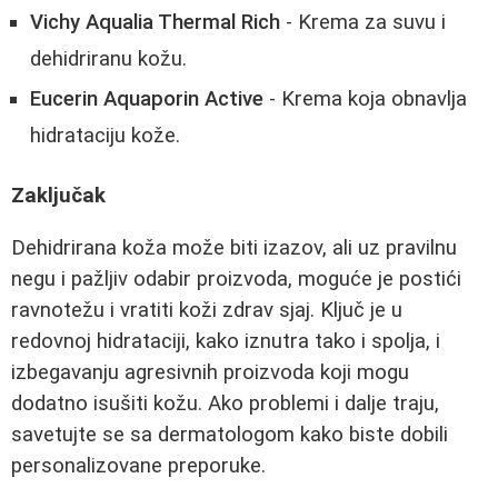
Vichy Aqualia Thermal Rich
- Krema za suvu i
dehidriranu kožu.
Eucerin Aquaporin Active
- Krema koja obnavlja
hidrataciju kože.
Zaključak
Dehidrirana koža može biti izazov, ali uz pravilnu
negu i pažljiv odabir proizvoda, moguće je postići
ravnotežu i vratiti koži zdrav sjaj. Ključ je u
redovnoj hidrataciji, kako iznutra tako i spolja, i
izbegavanju agresivnih proizvoda koji mogu
dodatno isušiti kožu. Ako problemi i dalje traju,
savetujte se sa dermatologom kako biste dobili
personalizovane preporuke.