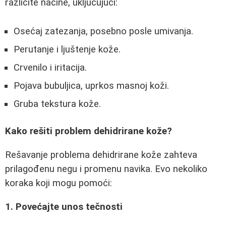
različite načine, uključujući:
Osećaj zatezanja, posebno posle umivanja.
Perutanje i ljuštenje kože.
Crvenilo i iritacija.
Pojava bubuljica, uprkos masnoj koži.
Gruba tekstura kože.
Kako rešiti problem dehidrirane kože?
Rešavanje problema dehidrirane kože zahteva
prilagođenu negu i promenu navika. Evo nekoliko
koraka koji mogu pomoći:
1. Povećajte unos tečnosti