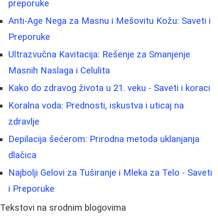
preporuke
Anti-Age Nega za Masnu i Mešovitu Kožu: Saveti i
Preporuke
Ultrazvučna Kavitacija: Rešenje za Smanjenje
Masnih Naslaga i Celulita
Kako do zdravog života u 21. veku - Saveti i koraci
Koralna voda: Prednosti, iskustva i uticaj na
zdravlje
Depilacija šećerom: Prirodna metoda uklanjanja
dlačica
Najbolji Gelovi za Tuširanje i Mleka za Telo - Saveti
i Preporuke
Tekstovi na srodnim blogovima