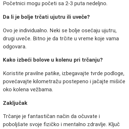
Početnici mogu početi sa 2-3 puta nedeljno.
Da li je bolje trčati ujutru ili uveče?
Ovo je individualno. Neki se bolje osećaju ujutru,
drugi uveče. Bitno je da trčite u vreme koje vama
odgovara.
Kako izbeći bolove u kolenu pri trčanju?
Koristite pravilne patike, izbegavajte tvrde podloge,
povećavajte kilometražu postepeno i jačajte mišiće
oko kolena vežbama.
Zaključak
Trčanje je fantastičan način da očuvate i
poboljšate svoje fizičko i mentalno zdravlje. Ključ