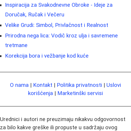
Inspiracija za Svakodnevne Obroke - Ideje za
Doručak, Ručak i Večeru
Velike Grudi: Simbol, Privlačnost i Realnost
Prirodna nega lica: Vodič kroz ulja i savremene
tretmane
Korekcija bora i vežbanje kod kuće
O nama
|
Kontakt
|
Politika privatnosti
|
Uslovi
korišćenja
|
Marketinški servisi
Urednici i autori ne preuzimaju nikakvu odgovornost
za bilo kakve greške ili propuste u sadržaju ovog