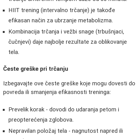
HIIT trening (intervalno trčanje) je takođe
efikasan način za ubrzanje metabolizma.
Kombinacija trčanja i vežbi snage (trbušnjaci,
čučnjevi) daje najbolje rezultate za oblikovanje
tela.
Česte greške pri trčanju
Izbegavajte ove česte greške koje mogu dovesti do
povreda ili smanjenja efikasnosti treninga:
Prevelik korak - dovodi do udaranja petom i
preopterećenja zglobova.
Nepravilan položaj tela - nagnutost napred ili