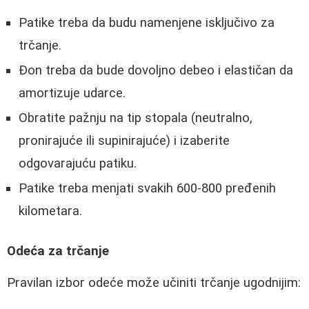
Patike treba da budu namenjene isključivo za
trčanje.
Đon treba da bude dovoljno debeo i elastičan da
amortizuje udarce.
Obratite pažnju na tip stopala (neutralno,
pronirajuće ili supinirajuće) i izaberite
odgovarajuću patiku.
Patike treba menjati svakih 600-800 pređenih
kilometara.
Odeća za trčanje
Pravilan izbor odeće može učiniti trčanje ugodnijim: