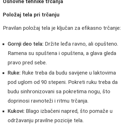
Osnovne tehnike trčanja
Položaj tela pri trčanju
Pravilan položaj tela je ključan za efikasno trčanje:
Gornji deo tela:
Držite leđa ravno, ali opušteno.
Ramena su spuštena i opuštena, a glava gleda
pravo pred sebe.
Ruke:
Ruke treba da budu savijene u laktovima
pod uglom od 90 stepeni. Pokreti ruku treba da
budu sinhronizovani sa pokretima nogu, što
doprinosi ravnoteži i ritmu trčanja.
Kukovi:
Blago izbačeni napred, što pomaže u
održavanju pravilne pozicije tela.