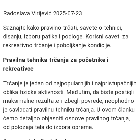
Radoslava Virijević
2025-07-23
Saznajte kako pravilno trčati, savete o tehnici,
disanju, izboru patika i podloge. Korisni saveti za
rekreativno trčanje i poboljšanje kondicije.
Pravilna tehnika trčanja za početnike i
rekreativce
Trčanje je jedan od najpopularnijih i najpristupačnijih
oblika fizičke aktivnosti. Međutim, da biste postigli
maksimalne rezultate i izbegli povrede, neophodno
je savladati pravilnu tehniku trčanja. U ovom članku
ćemo detaljno objasniti osnove pravilnog trčanja,
od položaja tela do izbora opreme.