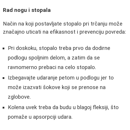
Rad nogu i stopala
Način na koji postavljate stopalo pri trčanju može
značajno uticati na efikasnost i prevenciju povreda:
Pri doskoku, stopalo treba prvo da dodirne
podlogu spoljnim delom, a zatim da se
ravnomerno prebaci na celo stopalo.
Izbegavajte udaranje petom u podlogu jer to
može izazvati šokove koji se prenose na
zglobove.
Kolena uvek treba da budu u blagoj fleksiji, što
pomaže u apsorpciji udara.