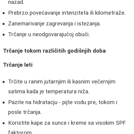
nazad.
Prebrzo povećavanje intenziteta ili kilometraže.
Zanemarivanje zagrevanja i istezanja.
Trčanje u neodgovarajućoj obući.
Trčanje tokom različitih godišnjih doba
Trčanje leti
Trčite u ranim jutarnjim ili kasnim večernjim
satima kada je temperatura niža.
Pazite na hidratacju - pijte vodu pre, tokom i
posle trčanja.
Koristite kape za sunce i kreme sa visokim SPF
faktorom.