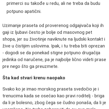
primerci su takođe u redu, ali ne treba da budu
potpuno apatični.
Uzimanje praseta od proverenog odgajivača koji ih
gaji iz ljubavi često je bolje od masovnog pet
shopa, jer su životinje naviknute na ljudski kontakt i
žive u čistijim uslovima. Ipak, i tu treba biti oprezan
- dogodi se da ponekad stigne potpuno drugačija
jedinka od naručene, pa je najbolje lično videti prase
pre nego što ga preuzmete.
Šta kad stvari krenu naopako
Svako ko je imao morskog praseta svedočio je i
trenucima kada se osećao kao pravi roditelj - briga
da li je bolesno, zbog čega se čudno ponaša, da li je