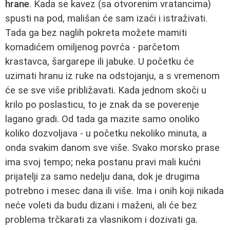
hrane
. Kada se kavez (sa otvorenim vratancima)
spusti na pod, mališan će sam izaći i istraživati.
Tada ga bez naglih pokreta možete mamiti
komadićem omiljenog povrća - parčetom
krastavca, šargarepe ili jabuke. U početku će
uzimati hranu iz ruke na odstojanju, a s vremenom
će se sve više približavati. Kada jednom skoči u
krilo po poslasticu, to je znak da se poverenje
lagano gradi. Od tada ga mazite samo onoliko
koliko dozvoljava - u početku nekoliko minuta, a
onda svakim danom sve više. Svako morsko prase
ima svoj tempo; neka postanu pravi mali kućni
prijatelji za samo nedelju dana, dok je drugima
potrebno i mesec dana ili više. Ima i onih koji nikada
neće voleti da budu dizani i maženi, ali će bez
problema trčkarati za vlasnikom i dozivati ga.