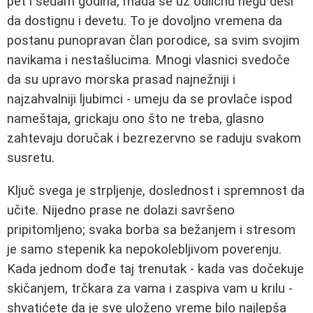
pet i sedam godina, mada se uz odličnu negu desi
da dostignu i devetu. To je dovoljno vremena da
postanu punopravan član porodice, sa svim svojim
navikama i nestašlucima. Mnogi vlasnici svedoče
da su upravo morska prasad najnežniji i
najzahvalniji ljubimci - umeju da se provlače ispod
nameštaja, grickaju ono što ne treba, glasno
zahtevaju doručak i bezrezervno se raduju svakom
susretu.
Ključ svega je strpljenje, doslednost i spremnost da
učite. Nijedno prase ne dolazi savršeno
pripitomljeno; svaka borba sa bežanjem i stresom
je samo stepenik ka nepokolebljivom poverenju.
Kada jednom dođe taj trenutak - kada vas dočekuje
skičanjem, trčkara za vama i zaspiva vam u krilu -
shvatićete da je sve uloženo vreme bilo najlepša