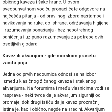
običnog kaveza i šake hrane. U ovom
sveobuhvatnom vodiču pronaći ćete odgovore na
najčešća pitanja - od pravilnog izbora nastambe i
navikavanja na ruke, do ishrane, održavanja higijene
i razumevanja ponašanja - bez nepotrebnog
paničenja i uz puno razumevanja za potrebe ovih
osetljivih glodara.
Kavez ili akvarijum - gde morskom prasetu
zaista prija
Jedna od prvih nedoumica odnosi se na izbor
između klasičnog žičanog kaveza i staklenog
akvarijuma. Na forumima i među vlasnicima vodi se
rasprava - neki tvrde da je akvarijum sigurniji od
promaje, dok drugi ističu da je kavez prozračniji.
Istina je, kao i obično, negde na sredini.
Akvarijum