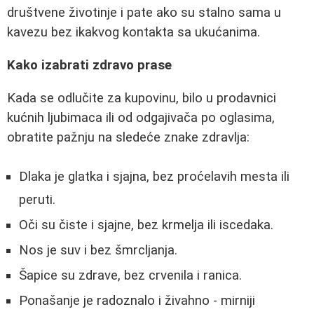
društvene životinje i pate ako su stalno sama u
kavezu bez ikakvog kontakta sa ukućanima.
Kako izabrati zdravo prase
Kada se odlučite za kupovinu, bilo u prodavnici
kućnih ljubimaca ili od odgajivača po oglasima,
obratite pažnju na sledeće znake zdravlja:
Dlaka je glatka i sjajna, bez proćelavih mesta ili
peruti.
Oči su čiste i sjajne, bez krmelja ili iscedaka.
Nos je suv i bez šmrcljanja.
Šapice su zdrave, bez crvenila i ranica.
Ponašanje je radoznalo i živahno - mirniji