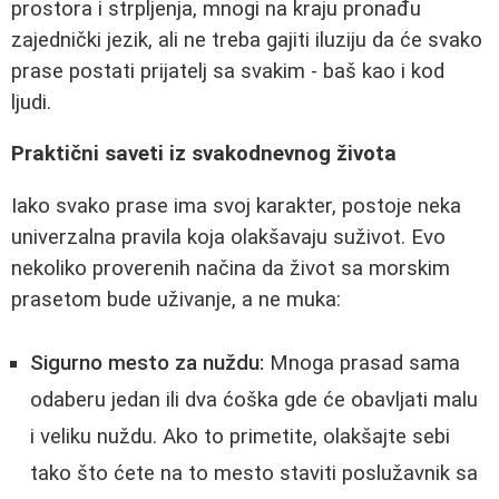
prostora i strpljenja, mnogi na kraju pronađu
zajednički jezik, ali ne treba gajiti iluziju da će svako
prase postati prijatelj sa svakim - baš kao i kod
ljudi.
Praktični saveti iz svakodnevnog života
Iako svako prase ima svoj karakter, postoje neka
univerzalna pravila koja olakšavaju suživot. Evo
nekoliko proverenih načina da život sa morskim
prasetom bude uživanje, a ne muka:
Sigurno mesto za nuždu:
Mnoga prasad sama
odaberu jedan ili dva ćoška gde će obavljati malu
i veliku nuždu. Ako to primetite, olakšajte sebi
tako što ćete na to mesto staviti poslužavnik sa