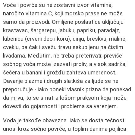
Voće i povrće su neizostavni izvor vitamina,
naročito vitamina C, koji morsko prase ne može
samo da proizvodi. Omiljene poslastice uključuju
krastavac, šargarepu, jabuku, papriku, paradajz,
lubenicu (crveni deo i koru), dinju, breskvu, maline,
cveklu, pa čak i svežu travu sakupljenu na čistim
livadama. Međutim, ne treba preterivati: previše
sočnog voća može izazvati proliv, a visok sadržaj
šećera u banani i grožđu zahteva umerenost.
Davanje plazme i drugih slatkiša za ljude se ne
preporučuje - iako poneki vlasnik prizna da ponekad
da mrvu, to se smatra lošom praksom koja može
dovesti do gojaznosti i problema sa varenjem.
Voda je takođe obavezna. Iako se dosta tečnosti
unosi kroz sočno povrće, u toplim danima pojilica