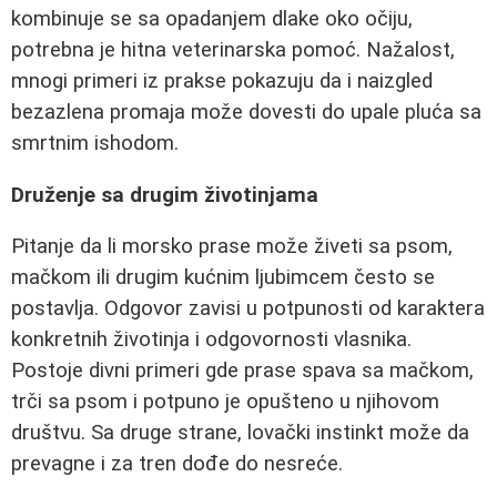
kombinuje se sa opadanjem dlake oko očiju,
potrebna je hitna veterinarska pomoć. Nažalost,
mnogi primeri iz prakse pokazuju da i naizgled
bezazlena promaja može dovesti do upale pluća sa
smrtnim ishodom.
Druženje sa drugim životinjama
Pitanje da li morsko prase može živeti sa psom,
mačkom ili drugim kućnim ljubimcem često se
postavlja. Odgovor zavisi u potpunosti od karaktera
konkretnih životinja i odgovornosti vlasnika.
Postoje divni primeri gde prase spava sa mačkom,
trči sa psom i potpuno je opušteno u njihovom
društvu. Sa druge strane, lovački instinkt može da
prevagne i za tren dođe do nesreće.