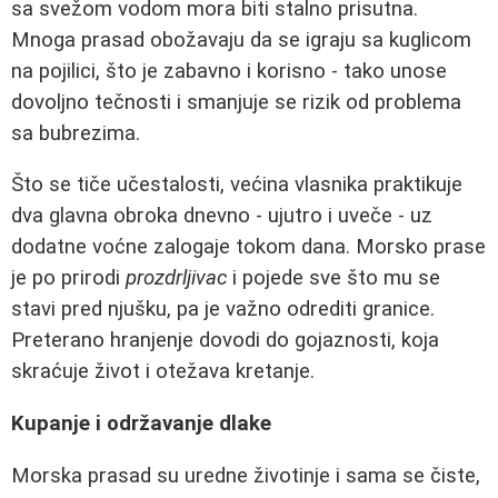
sa svežom vodom mora biti stalno prisutna.
Mnoga prasad obožavaju da se igraju sa kuglicom
na pojilici, što je zabavno i korisno - tako unose
dovoljno tečnosti i smanjuje se rizik od problema
sa bubrezima.
Što se tiče učestalosti, većina vlasnika praktikuje
dva glavna obroka dnevno - ujutro i uveče - uz
dodatne voćne zalogaje tokom dana. Morsko prase
je po prirodi
prozdrljivac
i pojede sve što mu se
stavi pred njušku, pa je važno odrediti granice.
Preterano hranjenje dovodi do gojaznosti, koja
skraćuje život i otežava kretanje.
Kupanje i održavanje dlake
Morska prasad su uredne životinje i sama se čiste,