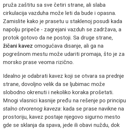
pruža zaštitu sa sve četiri strane, ali slaba
cirkulacija vazduha može leti da bude i opasna.
Zamislite kako je prasetu u staklenoj posudi kada
napolju pripeče - zagrejani vazduh se zadržava, a
protok gotovo da ne postoji. Sa druge strane,
žičani kavez
omogućava disanje, ali ga na
pogrešnom mestu može udariti promaja, što je za
morsko prase veoma rizično.
Idealno je odabrati kavez koji se otvara sa prednje
strane, dovoljno velik da se ljubimac može
slobodno okrenuti i nekoliko koraka prošetati.
Mnogi vlasnici kasnije pređu na rešenje po principu
stalno otvorenog kaveza
: kada se prase navikne na
prostoriju, kavez postaje njegovo sigurno mesto
gde se sklanja da spava, jede ili obavi nuždu, dok