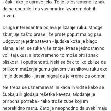
- čak i ako je upravo jelo. To je istovremeno i znak
da se opustilo i da vas smatra izvorom dobrih
stvari.
Druga interesantna pojava je
lizanje ruku
. Mnoge
zbunjuje zašto prase liže prste poput malog psa.
Odgovor je jednostavan - ljudska koža je blago
slana, a leti se ruke više znoje. Prase jednostavno
voli taj ukus, a istovremeno to može biti i znak
bliskosti i opuštenosti. Neki se čak toliko zblize da
prilikom maženja gurnu glavom vlasnikovu ruku ako
im je dosadilo - jasan signal da je vreme za odmor.
Ne treba se uznemiravati ni kada ih vidite kako se
čupkaju ili glodaju rešetke kaveza. Glodanje je
prirodna potreba - tako troše zube koji im
neprekidno rastu. Zato je neophodno da uvek imaju