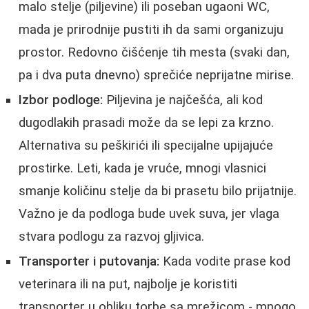
malo stelje (piljevine) ili poseban ugaoni WC,
mada je prirodnije pustiti ih da sami organizuju
prostor. Redovno čišćenje tih mesta (svaki dan,
pa i dva puta dnevno) sprečiće neprijatne mirise.
Izbor podloge:
Piljevina je najčešća, ali kod
dugodlakih prasadi može da se lepi za krzno.
Alternativa su peškirići ili specijalne upijajuće
prostirke. Leti, kada je vruće, mnogi vlasnici
smanje količinu stelje da bi prasetu bilo prijatnije.
Važno je da podloga bude uvek suva, jer vlaga
stvara podlogu za razvoj gljivica.
Transporter i putovanja:
Kada vodite prase kod
veterinara ili na put, najbolje je koristiti
transporter u obliku torbe sa mrežicom - mnogo