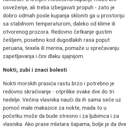
osveženje, ali treba izbegavati propuh - zato je
dobro odmah posle kupanja skloniti ga u prostoriju
sa stabilnom temperaturom, daleko od klime ili
otvorenog prozora. Redovno četkanje gustim
češljem, posebno kod dugodlakih rasa poput
peruana, texela ili merina, pomaže u sprečavanju
zapetljavanja i čini dlaku sjajnijom.
Nokti, zubi i znaci bolesti
Nokti morskih prasića rastu brzo i potrebno je
redovno skraćivanje - otprilike svake dve do tri
nedelje. Većina vlasnika nauči da ih sama seče uz
pomoć male makazice za nokte, mada to u
početku može da bude stresno i za ljubimca i za
vlasnika. Ako prase mlatara šapama, bolje je da dve