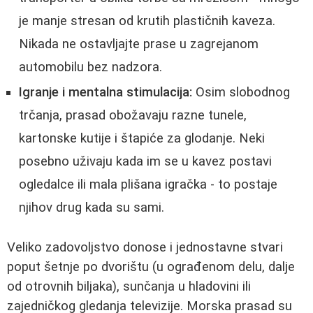
je manje stresan od krutih plastičnih kaveza.
Nikada ne ostavljajte prase u zagrejanom
automobilu bez nadzora.
Igranje i mentalna stimulacija:
Osim slobodnog
trčanja, prasad obožavaju razne tunele,
kartonske kutije i štapiće za glodanje. Neki
posebno uživaju kada im se u kavez postavi
ogledalce ili mala plišana igračka - to postaje
njihov drug kada su sami.
Veliko zadovoljstvo donose i jednostavne stvari
poput šetnje po dvorištu (u ograđenom delu, dalje
od otrovnih biljaka), sunčanja u hladovini ili
zajedničkog gledanja televizije. Morska prasad su