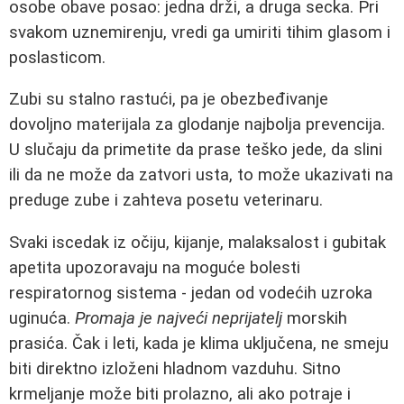
osobe obave posao: jedna drži, a druga secka. Pri
svakom uznemirenju, vredi ga umiriti tihim glasom i
poslasticom.
Zubi su stalno rastući, pa je obezbeđivanje
dovoljno materijala za glodanje najbolja prevencija.
U slučaju da primetite da prase teško jede, da slini
ili da ne može da zatvori usta, to može ukazivati na
preduge zube i zahteva posetu veterinaru.
Svaki iscedak iz očiju, kijanje, malaksalost i gubitak
apetita upozoravaju na moguće bolesti
respiratornog sistema - jedan od vodećih uzroka
uginuća.
Promaja je najveći neprijatelj
morskih
prasića. Čak i leti, kada je klima uključena, ne smeju
biti direktno izloženi hladnom vazduhu. Sitno
krmeljanje može biti prolazno, ali ako potraje i