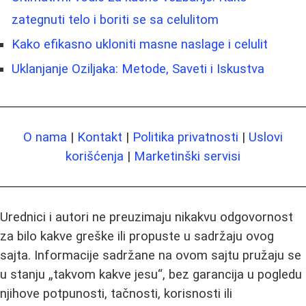
zategnuti telo i boriti se sa celulitom
Kako efikasno ukloniti masne naslage i celulit
Uklanjanje Oziljaka: Metode, Saveti i Iskustva
O nama
|
Kontakt
|
Politika privatnosti
|
Uslovi
korišćenja
|
Marketinški servisi
Urednici i autori ne preuzimaju nikakvu odgovornost
za bilo kakve greške ili propuste u sadržaju ovog
sajta. Informacije sadržane na ovom sajtu pružaju se
u stanju „takvom kakve jesu“, bez garancija u pogledu
njihove potpunosti, tačnosti, korisnosti ili