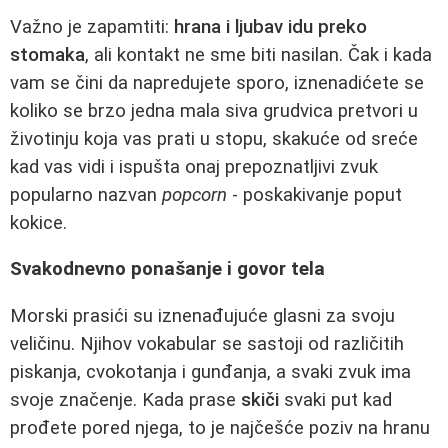
Važno je zapamtiti:
hrana i ljubav idu preko
stomaka
, ali kontakt ne sme biti nasilan. Čak i kada
vam se čini da napredujete sporo, iznenadićete se
koliko se brzo jedna mala siva grudvica pretvori u
životinju koja vas prati u stopu, skakuće od sreće
kad vas vidi i ispušta onaj prepoznatljivi zvuk
popularno nazvan
popcorn
- poskakivanje poput
kokice.
Svakodnevno ponašanje i govor tela
Morski prasići su iznenađujuće glasni za svoju
veličinu. Njihov vokabular se sastoji od različitih
piskanja, cvokotanja i gunđanja, a svaki zvuk ima
svoje značenje. Kada prase
skiči
svaki put kad
prođete pored njega, to je najčešće poziv na hranu