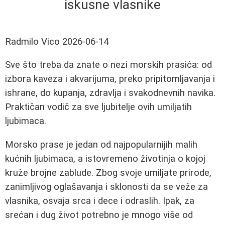
iskusne vlasnike
Radmilo Vico
2026-06-14
Sve što treba da znate o nezi morskih prasića: od
izbora kaveza i akvarijuma, preko pripitomljavanja i
ishrane, do kupanja, zdravlja i svakodnevnih navika.
Praktičan vodič za sve ljubitelje ovih umiljatih
ljubimaca.
Morsko prase je jedan od najpopularnijih malih
kućnih ljubimaca, a istovremeno životinja o kojoj
kruže brojne zablude. Zbog svoje umiljate prirode,
zanimljivog oglašavanja i sklonosti da se veže za
vlasnika, osvaja srca i dece i odraslih. Ipak, za
srećan i dug život potrebno je mnogo više od