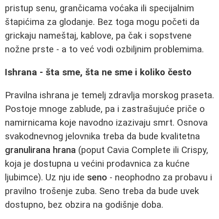
pristup senu, grančicama voćaka ili specijalnim
štapićima za glodanje. Bez toga mogu početi da
grickaju nameštaj, kablove, pa čak i sopstvene
nožne prste - a to već vodi ozbiljnim problemima.
Ishrana - šta sme, šta ne sme i koliko često
Pravilna ishrana je temelj zdravlja morskog praseta.
Postoje mnoge zablude, pa i zastrašujuće priče o
namirnicama koje navodno izazivaju smrt. Osnova
svakodnevnog jelovnika treba da bude kvalitetna
granulirana hrana
(poput Cavia Complete ili Crispy,
koja je dostupna u većini prodavnica za kućne
ljubimce). Uz nju ide
seno
- neophodno za probavu i
pravilno trošenje zuba. Seno treba da bude uvek
dostupno, bez obzira na godišnje doba.