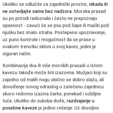
Ukoliko se odlučite za zajednički prostor,
nikada ih
ne ostavljajte same bez nadzora
. Morska prasad
su po prirodi radoznala i često ne prepoznaju
opasnost - zavući će se psu pod šape ili mački pod
njušku bez imalo straha. Postepeno upoznavanje,
uz puno kontrole i mogućnost da se prase u
svakom trenutku skloni u svoj kavez, jedini je
siguran način.
Kombinacija dva ili više morskih prasadi u istom
kavezu takođe može biti izazovna. Mužjaci koji su
zajedno od malih nogu obično se dobro slažu, ali
dovođenje novog odraslog u zatečenu zajednicu
skoro redovno izaziva čarke, ponekad i ozbiljne
tuče. Ukoliko do sukoba dođe,
razdvajanje u
posebne kaveze
je jedino rešenje. Uz dovoljno