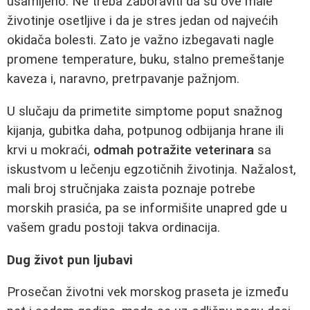
usamljeno. Ne treba zaboraviti da su ove male
životinje osetljive i da je stres jedan od najvećih
okidača bolesti. Zato je važno izbegavati nagle
promene temperature, buku, stalno premeštanje
kaveza i, naravno, pretrpavanje pažnjom.
U slučaju da primetite simptome poput snažnog
kijanja, gubitka daha, potpunog odbijanja hrane ili
krvi u mokraći,
odmah potražite veterinara
sa
iskustvom u lečenju egzotičnih životinja. Nažalost,
mali broj stručnjaka zaista poznaje potrebe
morskih prasića, pa se informišite unapred gde u
vašem gradu postoji takva ordinacija.
Dug život pun ljubavi
Prosečan životni vek morskog praseta je između