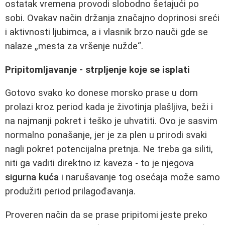
ostatak vremena provodi slobodno šetajući po
sobi. Ovakav način držanja značajno doprinosi sreći
i aktivnosti ljubimca, a i vlasnik brzo nauči gde se
nalaze „mesta za vršenje nužde“.
Pripitomljavanje - strpljenje koje se isplati
Gotovo svako ko donese morsko prase u dom
prolazi kroz period kada je životinja plašljiva, beži i
na najmanji pokret i teško je uhvatiti. Ovo je sasvim
normalno ponašanje, jer je za plen u prirodi svaki
nagli pokret potencijalna pretnja. Ne treba ga siliti,
niti ga vaditi direktno iz kaveza - to je njegova
sigurna kuća
i narušavanje tog osećaja može samo
produžiti period prilagođavanja.
Proveren način da se prase pripitomi jeste preko