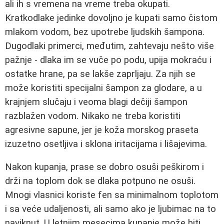
ali ih s vremena na vreme treba okupati.
Kratkodlake jedinke dovoljno je kupati samo čistom
mlakom vodom, bez upotrebe ljudskih šampona.
Dugodlaki primerci, međutim, zahtevaju nešto više
pažnje - dlaka im se vuče po podu, upija mokraću i
ostatke hrane, pa se lakše zaprljaju. Za njih se
može koristiti specijalni šampon za glodare, a u
krajnjem slučaju i veoma blagi dečiji šampon
razblažen vodom. Nikako ne treba koristiti
agresivne sapune, jer je koža morskog praseta
izuzetno osetljiva i sklona iritacijama i lišajevima.
Nakon kupanja, prase se dobro osuši peškirom i
drži na toplom dok se dlaka potpuno ne osuši.
Mnogi vlasnici koriste fen sa minimalnom toplotom
i sa veće udaljenosti, ali samo ako je ljubimac na to
naviknut. U letnjim mesecima kupanje može biti