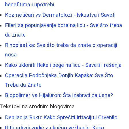
benefitima i upotrebi
Kozmetičari vs Dermatolozi - Iskustva i Saveti
Fileri za popunjavanje bora na licu - Sve što treba
da znate
Rinoplastika: Sve što treba da znate o operaciji
nosa
Kako ukloniti fleke i pege na licu - Saveti i rešenja
Operacija Podočnjaka Donjih Kapaka: Sve Što
Treba da Znate
Biopolimer vs Hijaluron: Šta izabrati za usne?
Tekstovi na srodnim blogovima
Depilacija Ruku: Kako Sprečiti Iritaciju i Crvenilo
Ultimativni vodič za kućno vežbanje: Kako