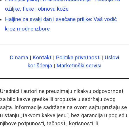
ožiljke, fleke i obnovu kože
Haljine za svaki dan i svečane prilike: Vaš vodič
kroz modne izbore
O nama
|
Kontakt
|
Politika privatnosti
|
Uslovi
korišćenja
|
Marketinški servisi
Urednici i autori ne preuzimaju nikakvu odgovornost
za bilo kakve greške ili propuste u sadržaju ovog
sajta. Informacije sadržane na ovom sajtu pružaju se
u stanju „takvom kakve jesu“, bez garancija u pogledu
njihove potpunosti, tačnosti, korisnosti ili