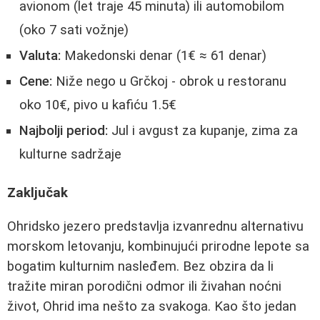
avionom (let traje 45 minuta) ili automobilom
(oko 7 sati vožnje)
Valuta:
Makedonski denar (1€ ≈ 61 denar)
Cene:
Niže nego u Grčkoj - obrok u restoranu
oko 10€, pivo u kafiću 1.5€
Najbolji period:
Jul i avgust za kupanje, zima za
kulturne sadržaje
Zaključak
Ohridsko jezero predstavlja izvanrednu alternativu
morskom letovanju, kombinujući prirodne lepote sa
bogatim kulturnim nasleđem. Bez obzira da li
tražite miran porodični odmor ili živahan noćni
život, Ohrid ima nešto za svakoga. Kao što jedan