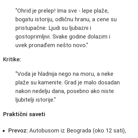
"Ohrid je prelep! Ima sve - lepe plaže,
bogatu istoriju, odličnu hranu, a cene su
pristupačne. Ljudi su ljubazni i
gostoprimljivi. Svake godine dolazim i
uvek pronađem nešto novo."
Kritike:
"Voda je hladnija nego na moru, a neke
plaže su kamenite. Grad je malo dosadan
nakon nedelju dana, posebno ako niste
ljubitelji istorije."
Praktični saveti
Prevoz:
Autobusom iz Beograda (oko 12 sati),