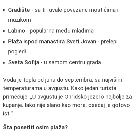
Gradište
- sa tri uvale povezane mostićima i
muzikom
Labino
- popularna među mlađima
Plaža ispod manastira Sveti Jovan
- prelepi
pogledi
Sveta Sofija
- u samom centru grada
Voda je topla od juna do septembra, sa najvišim
temperaturama u avgustu. Kako jedan turista
primećuje:
U avgustu je Ohridsko jezero najbolje za
kupanje. Iako nije slano kao more, osećaj je gotovo
isti.
Šta posetiti osim plaža?