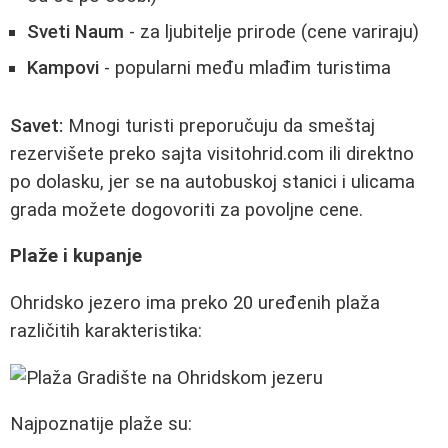
Sveti Naum
- za ljubitelje prirode (cene variraju)
Kampovi
- popularni među mlađim turistima
Savet:
Mnogi turisti preporučuju da smeštaj
rezervišete preko sajta visitohrid.com ili direktno
po dolasku, jer se na autobuskoj stanici i ulicama
grada možete dogovoriti za povoljne cene.
Plaže i kupanje
Ohridsko jezero ima preko 20 uređenih plaža
različitih karakteristika:
Najpoznatije plaže su: