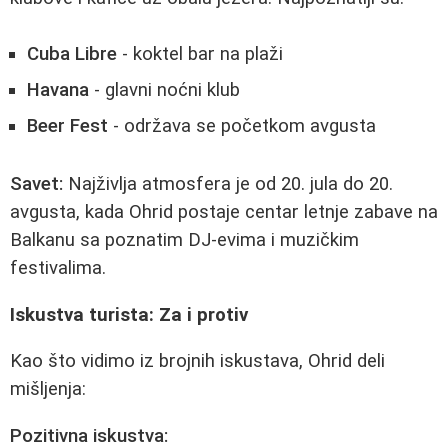
Cuba Libre
- koktel bar na plaži
Havana
- glavni noćni klub
Beer Fest
- održava se početkom avgusta
Savet:
Najživlja atmosfera je od 20. jula do 20.
avgusta, kada Ohrid postaje centar letnje zabave na
Balkanu sa poznatim DJ-evima i muzičkim
festivalima.
Iskustva turista: Za i protiv
Kao što vidimo iz brojnih iskustava, Ohrid deli
mišljenja:
Pozitivna iskustva: