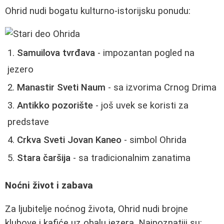
Ohrid nudi bogatu kulturno-istorijsku ponudu:
Samuilova tvrđava
- impozantan pogled na
jezero
Manastir Sveti Naum
- sa izvorima Crnog Drima
Antikko pozorište
- još uvek se koristi za
predstave
Crkva Sveti Jovan Kaneo
- simbol Ohrida
Stara čaršija
- sa tradicionalnim zanatima
Noćni život i zabava
Za ljubitelje noćnog života, Ohrid nudi brojne
klubove i kafiće uz obalu jezera. Najpoznatiji su: