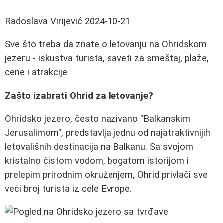
Radoslava Virijević
2024-10-21
Sve što treba da znate o letovanju na Ohridskom
jezeru - iskustva turista, saveti za smeštaj, plaže,
cene i atrakcije
Zašto izabrati Ohrid za letovanje?
Ohridsko jezero, često nazivano "Balkanskim
Jerusalimom", predstavlja jednu od najatraktivnijih
letovališnih destinacija na Balkanu. Sa svojom
kristalno čistom vodom, bogatom istorijom i
prelepim prirodnim okruženjem, Ohrid privlači sve
veći broj turista iz cele Evrope.