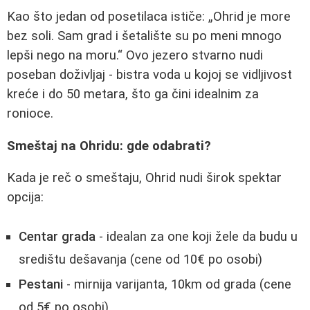
Kao što jedan od posetilaca ističe:
Ohrid je more
bez soli. Sam grad i šetalište su po meni mnogo
lepši nego na moru.
Ovo jezero stvarno nudi
poseban doživljaj - bistra voda u kojoj se vidljivost
kreće i do 50 metara, što ga čini idealnim za
ronioce.
Smeštaj na Ohridu: gde odabrati?
Kada je reč o smeštaju, Ohrid nudi širok spektar
opcija:
Centar grada
- idealan za one koji žele da budu u
središtu dešavanja (cene od 10€ po osobi)
Pestani
- mirnija varijanta, 10km od grada (cene
od 5€ po osobi)