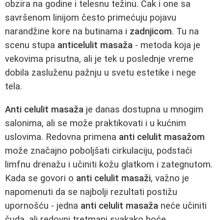
obzira na godine i telesnu težinu. Čak i one sa
savršenom linijom često primećuju pojavu
narandžine kore na butinama i
zadnjicom
. Tu na
scenu stupa
anticelulit masaža
- metoda koja je
vekovima prisutna, ali je tek u poslednje vreme
dobila zasluženu pažnju u svetu estetike i nege
tela.
Anti celulit masaža
je danas dostupna u mnogim
salonima, ali se može praktikovati i u kućnim
uslovima. Redovna primena
anti celulit masažom
može značajno poboljšati cirkulaciju, podstaći
limfnu drenažu i učiniti kožu glatkom i zategnutom.
Kada se govori o
anti celulit masaži
, važno je
napomenuti da se najbolji rezultati postižu
upornošću - jedna
anti celulit masaža
neće učiniti
čuda, ali redovni tretmani svakako hoće.