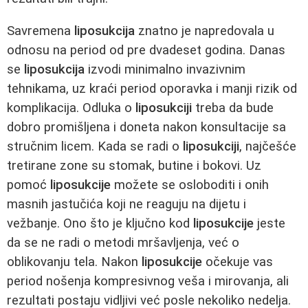
Savremena
liposukcija
znatno je napredovala u
odnosu na period od pre dvadeset godina. Danas
se
liposukcija
izvodi minimalno invazivnim
tehnikama, uz kraći period oporavka i manji rizik od
komplikacija. Odluka o
liposukciji
treba da bude
dobro promišljena i doneta nakon konsultacije sa
stručnim licem. Kada se radi o
liposukciji
, najčešće
tretirane zone su stomak, butine i bokovi. Uz
pomoć
liposukcije
možete se osloboditi i onih
masnih jastučića koji ne reaguju na dijetu i
vežbanje. Ono što je ključno kod
liposukcije
jeste
da se ne radi o metodi mršavljenja, već o
oblikovanju tela. Nakon
liposukcije
očekuje vas
period nošenja kompresivnog veša i mirovanja, ali
rezultati postaju vidljivi već posle nekoliko nedelja.