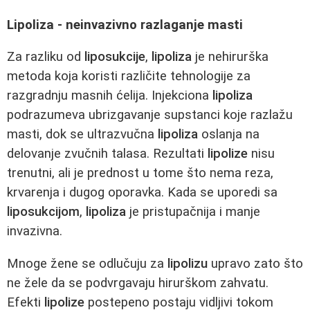
Lipoliza - neinvazivno razlaganje masti
Za razliku od
liposukcije
,
lipoliza
je nehirurška
metoda koja koristi različite tehnologije za
razgradnju masnih ćelija. Injekciona
lipoliza
podrazumeva ubrizgavanje supstanci koje razlažu
masti, dok se ultrazvučna
lipoliza
oslanja na
delovanje zvučnih talasa. Rezultati
lipolize
nisu
trenutni, ali je prednost u tome što nema reza,
krvarenja i dugog oporavka. Kada se uporedi sa
liposukcijom
,
lipoliza
je pristupačnija i manje
invazivna.
Mnoge žene se odlučuju za
lipolizu
upravo zato što
ne žele da se podvrgavaju hirurškom zahvatu.
Efekti
lipolize
postepeno postaju vidljivi tokom