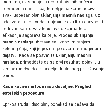
mastima, uz smanjen unos rafinisanih šećera i
prerađenih namirnica, temelj je na kome počiva
svaki uspešan plan
uklanjanja masnih naslaga
. Uz
adekvatan unos vode - najmanje dva litra dnevno - i
redovan san, stvarate uslove u kojima telo
efikasnije sagoreva kalorije. Proces
uklanjanja
masnih naslaga
ubrzava se i konzumiranjem
zelenog čaja, koji je poznat po svom termogenom
dejstvu. Kada se posvetite
uklanjanju masnih
naslaga
, primetićete da se prvi rezultati pojavljuju
već nakon dve do tri nedelje doslednog pridržavanja
plana.
Kada kućne metode nisu dovoljne: Pregled
estetskih procedura
Uprkos trudu i disciplini, ponekad se dešava da