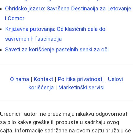
Ohridsko jezero: Savršena Destinacija za Letovanje
i Odmor
Književna putovanja: Od klasičnih dela do
savremenih fascinacija
Saveti za korišćenje pastelnih senki za oči
O nama
|
Kontakt
|
Politika privatnosti
|
Uslovi
korišćenja
|
Marketinški servisi
Urednici i autori ne preuzimaju nikakvu odgovornost
za bilo kakve greške ili propuste u sadržaju ovog
sajta. Informacije sadržane na ovom sajtu pružaju se