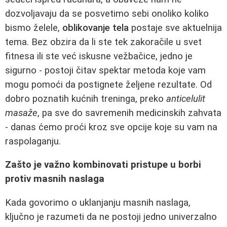
dozvoljavaju da se posvetimo sebi onoliko koliko
bismo želele,
oblikovanje tela
postaje sve aktuelnija
tema. Bez obzira da li ste tek zakoračile u svet
fitnesa ili ste već iskusne vežbačice, jedno je
sigurno - postoji čitav spektar metoda koje vam
mogu pomoći da postignete željene rezultate. Od
dobro poznatih kućnih treninga, preko
anticelulit
masaže
, pa sve do savremenih medicinskih zahvata
- danas ćemo proći kroz sve opcije koje su vam na
raspolaganju.
Zašto je važno kombinovati pristupe u borbi
protiv masnih naslaga
Kada govorimo o uklanjanju masnih naslaga,
ključno je razumeti da ne postoji jedno univerzalno