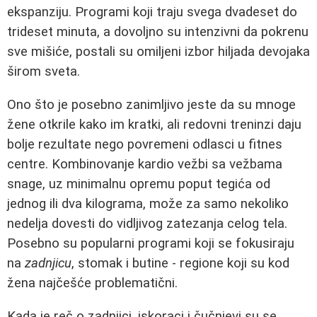
ekspanziju. Programi koji traju svega dvadeset do
trideset minuta, a dovoljno su intenzivni da pokrenu
sve mišiće, postali su omiljeni izbor hiljada devojaka
širom sveta.
Ono što je posebno zanimljivo jeste da su mnoge
žene otkrile kako im kratki, ali redovni treninzi daju
bolje rezultate nego povremeni odlasci u fitnes
centre. Kombinovanje kardio vežbi sa vežbama
snage, uz minimalnu opremu poput tegića od
jednog ili dva kilograma, može za samo nekoliko
nedelja dovesti do vidljivog zatezanja celog tela.
Posebno su popularni programi koji se fokusiraju
na
zadnjicu
, stomak i butine - regione koji su kod
žena najčešće problematični.
Kada je reč o zadnjici, iskoraci i čučnjevi su se