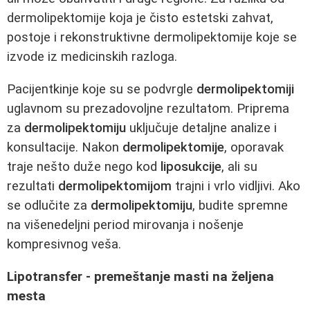
dermolipektomije koja je čisto estetski zahvat,
postoje i rekonstruktivne dermolipektomije koje se
izvode iz medicinskih razloga.
Pacijentkinje koje su se podvrgle
dermolipektomiji
uglavnom su prezadovoljne rezultatom. Priprema
za
dermolipektomiju
uključuje detaljne analize i
konsultacije. Nakon
dermolipektomije
, oporavak
traje nešto duže nego kod
liposukcije
, ali su
rezultati
dermolipektomijom
trajni i vrlo vidljivi. Ako
se odlučite za
dermolipektomiju
, budite spremne
na višenedeljni period mirovanja i nošenje
kompresivnog veša.
Lipotransfer - premeštanje masti na željena
mesta