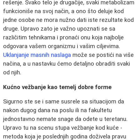
rešenje. Svako telo je drugačije, svaki metabolizam
funkcioniše na svoj način, a ono što deluje kod
jedne osobe ne mora nužno dati iste rezultate kod
druge. Upravo zato je važno upoznati se sa
različitim tehnikama i pronaći onu koja najbolje
odgovara vašem organizmu i vašim ciljevima.
Uklanjanje masnih naslaga
može se postići na više
načina, a u nastavku ćemo detaljno obraditi svaki
od njih.
Kućno vežbanje kao temelj dobre forme
Sigurno ste se i same susrele sa situacijom da
nakon dugog dana na poslu ili na fakultetu
jednostavno nemate snage da odete u teretanu.
Upravo tu na scenu stupa vežbanje kod kuće -
metoda koja je poslednjih godina doživela pravu