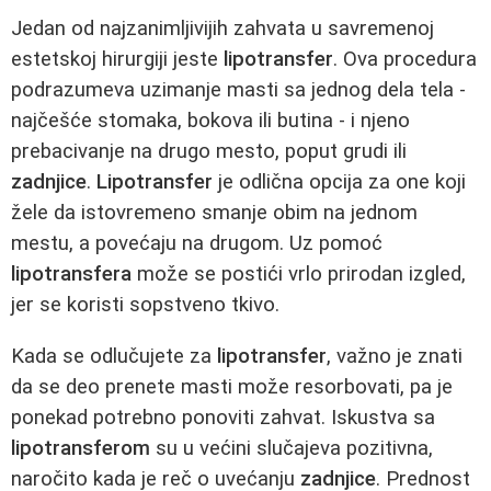
Jedan od najzanimljivijih zahvata u savremenoj
estetskoj hirurgiji jeste
lipotransfer
. Ova procedura
podrazumeva uzimanje masti sa jednog dela tela -
najčešće stomaka, bokova ili butina - i njeno
prebacivanje na drugo mesto, poput grudi ili
zadnjice
.
Lipotransfer
je odlična opcija za one koji
žele da istovremeno smanje obim na jednom
mestu, a povećaju na drugom. Uz pomoć
lipotransfera
može se postići vrlo prirodan izgled,
jer se koristi sopstveno tkivo.
Kada se odlučujete za
lipotransfer
, važno je znati
da se deo prenete masti može resorbovati, pa je
ponekad potrebno ponoviti zahvat. Iskustva sa
lipotransferom
su u većini slučajeva pozitivna,
naročito kada je reč o uvećanju
zadnjice
. Prednost