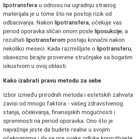
lipotransfera
u odnosu na ugradnju stranog
materijala je u tome što ne postoji rizik od
odbacivanja. Nakon
lipotransfera
, očekuje vas
period oporavka sličan onom posle
liposukcije
, a
rezultati
lipotransferom
postaju konačni nakon
nekoliko meseci. Kada razmišljate o
lipotransferu
,
obavezno birajte proverene stručnjake sa bogatim
iskustvom u ovoj oblasti.
Kako izabrati pravu metodu za sebe
Izbor između prirodnih metoda i estetskih zahvata
zavisi od mnogo faktora - vašeg zdravstvenog
stanja, očekivanja, finansijskih mogućnosti i
spremnosti na period oporavka. Ono što je
najvažnije jeste da budete realne u svojim
očekivanjima i da se pre svake odluke konsultujete