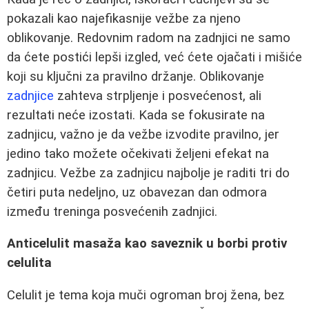
pokazali kao najefikasnije vežbe za njeno
oblikovanje. Redovnim radom na zadnjici ne samo
da ćete postići lepši izgled, već ćete ojačati i mišiće
koji su ključni za pravilno držanje. Oblikovanje
zadnjice
zahteva strpljenje i posvećenost, ali
rezultati neće izostati. Kada se fokusirate na
zadnjicu, važno je da vežbe izvodite pravilno, jer
jedino tako možete očekivati željeni efekat na
zadnjicu. Vežbe za zadnjicu najbolje je raditi tri do
četiri puta nedeljno, uz obavezan dan odmora
između treninga posvećenih zadnjici.
Anticelulit masaža kao saveznik u borbi protiv
celulita
Celulit je tema koja muči ogroman broj žena, bez