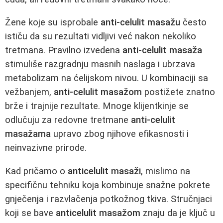
Žene koje su isprobale
anti-celulit masažu
često
ističu da su rezultati vidljivi već nakon nekoliko
tretmana. Pravilno izvedena
anti-celulit masaža
stimuliše razgradnju masnih naslaga i ubrzava
metabolizam na ćelijskom nivou. U kombinaciji sa
vežbanjem,
anti-celulit masažom
postižete znatno
brže i trajnije rezultate. Mnoge klijentkinje se
odlučuju za redovne tretmane
anti-celulit
masažama
upravo zbog njihove efikasnosti i
neinvazivne prirode.
Kad pričamo o
anticelulit masaži
, mislimo na
specifičnu tehniku koja kombinuje snažne pokrete
gnječenja i razvlačenja potkožnog tkiva. Stručnjaci
koji se bave
anticelulit masažom
znaju da je ključ u