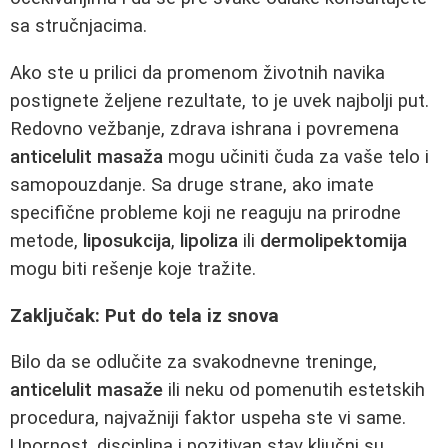
sa stručnjacima.
Ako ste u prilici da promenom životnih navika
postignete željene rezultate, to je uvek najbolji put.
Redovno vežbanje, zdrava ishrana i povremena
anticelulit masaža
mogu učiniti čuda za vaše telo i
samopouzdanje. Sa druge strane, ako imate
specifične probleme koji ne reaguju na prirodne
metode,
liposukcija
,
lipoliza
ili
dermolipektomija
mogu biti rešenje koje tražite.
Zaključak: Put do tela iz snova
Bilo da se odlučite za svakodnevne treninge,
anticelulit masaže
ili neku od pomenutih estetskih
procedura, najvažniji faktor uspeha ste vi same.
Upornost, disciplina i pozitivan stav ključni su