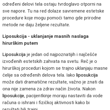
određeni delovi tela ostaju tvrdoglavo otporni na
sve napore. Tu na red dolaze savremene estetske
procedure koje mogu pomoći tamo gde prirodne
metode ne daju željene rezultate.
Liposukcija - uklanjanje masnih naslaga
hirurškim putem
Liposukcija
je jedan od najpoznatijih i najčešće
izvođenih estetskih zahvata na svetu. Reč je o
hirurškoj proceduri kojom se trajno uklanjaju masne
ćelije sa određenih delova tela. Iako
liposukcija
može dati dramatične rezultate, važno je znati da
ona nije zamena za zdrav način života. Nakon
liposukcije
, pacijentkinje moraju nastaviti da vode
računa o ishrani i fizičkoj aktivnosti kako bi
rezultati bili trajni.