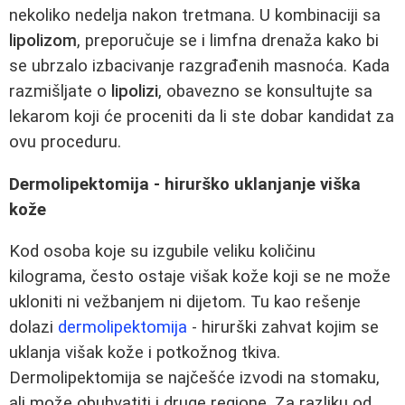
nekoliko nedelja nakon tretmana. U kombinaciji sa
lipolizom
, preporučuje se i limfna drenaža kako bi
se ubrzalo izbacivanje razgrađenih masnoća. Kada
razmišljate o
lipolizi
, obavezno se konsultujte sa
lekarom koji će proceniti da li ste dobar kandidat za
ovu proceduru.
Dermolipektomija - hirurško uklanjanje viška
kože
Kod osoba koje su izgubile veliku količinu
kilograma, često ostaje višak kože koji se ne može
ukloniti ni vežbanjem ni dijetom. Tu kao rešenje
dolazi
dermolipektomija
- hirurški zahvat kojim se
uklanja višak kože i potkožnog tkiva.
Dermolipektomija se najčešće izvodi na stomaku,
ali može obuhvatiti i druge regione. Za razliku od