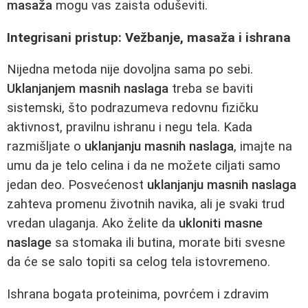
masaža
mogu vas zaista oduševiti.
Integrisani pristup: Vežbanje, masaža i ishrana
Nijedna metoda nije dovoljna sama po sebi.
Uklanjanjem masnih naslaga
treba se baviti
sistemski, što podrazumeva redovnu fizičku
aktivnost, pravilnu ishranu i negu tela. Kada
razmišljate o
uklanjanju masnih naslaga
, imajte na
umu da je telo celina i da ne možete ciljati samo
jedan deo. Posvećenost
uklanjanju masnih naslaga
zahteva promenu životnih navika, ali je svaki trud
vredan ulaganja. Ako želite da
ukloniti masne
naslage
sa stomaka ili butina, morate biti svesne
da će se salo topiti sa celog tela istovremeno.
Ishrana bogata proteinima, povrćem i zdravim