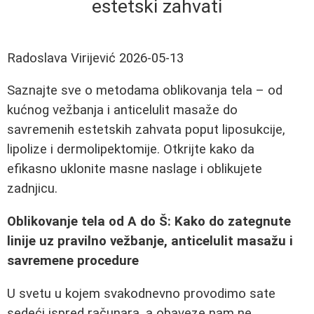
estetski zahvati
Radoslava Virijević
2026-05-13
Saznajte sve o metodama oblikovanja tela – od
kućnog vežbanja i anticelulit masaže do
savremenih estetskih zahvata poput liposukcije,
lipolize i dermolipektomije. Otkrijte kako da
efikasno uklonite masne naslage i oblikujete
zadnjicu.
Oblikovanje tela od A do Š: Kako do zategnute
linije uz pravilno vežbanje, anticelulit masažu i
savremene procedure
U svetu u kojem svakodnevno provodimo sate
sedeći ispred računara, a obaveze nam ne