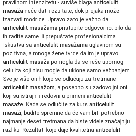
pravilnom intenzitetu - suviše blaga
anticelulit
masaža
neće dati rezultate, dok prejaka može
izazvati modrice. Upravo zato je važno da
anticelulit masažama
pristupite odgovorno, bilo da
ih radite same ili prepuštate profesionalcima.
Iskustva sa
anticelulit masažama
uglavnom su
pozitivna, a mnoge žene tvrde da im je upravo
anticelulit masaža
pomogla da se reše upornog
celulita koji nisu mogle da uklone samo vežbanjem.
Sve je više onih koje se odlučuju za tretmane
anticelulit masažom
, a posebno su zadovoljni oni
koji su istrajni i redovni u primeni
anticelulit
masaže
. Kada se odlučite za kurs
anticelulit
masaži
, budite spremne da će vam biti potrebno
najmanje deset tretmana da biste videle značajniju
razliku. Rezultati koje daje kvalitetna
anticelulit