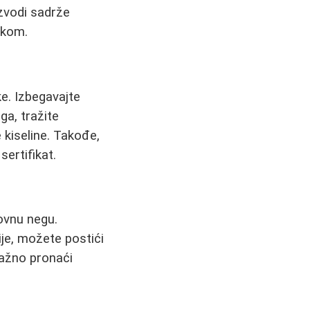
izvodi sadrže
atkom.
ke. Izbegavajte
a, tražite
 kiseline. Takođe,
sertifikat.
dovnu negu.
ije, možete postići
važno pronaći