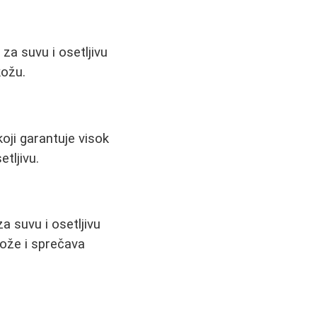
 za suvu i osetljivu
kožu.
koji garantuje visok
etljivu.
 suvu i osetljivu
ože i sprečava