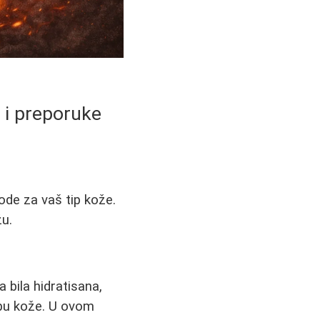
i i preporuke
vode za vaš tip kože.
žu.
 bila hidratisana,
ipu kože. U ovom