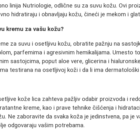
o linija Nutriologie, odlične su za suvu kožu. Ovi pro
ivno hidratiraju i obnavljaju kožu, čineći je mekom i gl
vu kremu za vašu kožu?
eme za suvu i osetljivu kožu, obratite pažnju na sastoj
olom, parfemima i agresivnim hemikalijama. Umesto tog
im sastojcima, poput aloe vere, glicerina i hialuronske
ema testirana na osetljivoj koži i da li ima dermatološki 
etljive kože lica zahteva pažljiv odabir proizvoda i re
dratantne kreme, kao i prave tehnike čišćenja i hidratac
ožu. Ne zaboravite da svaka koža je jedinstvena, pa je 
olje odgovaraju vašim potrebama.