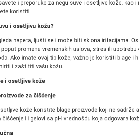
avete i preporuke za negu suve i osetljive kože, kao i 
te koristiti.
vu i osetljivu kožu?
eda napeta, ljušti se i može biti sklona iritacijama. Os
e, poput promene vremenskih uslova, stres ili upotrebu
a. Ako imate ovaj tip kože, važno je koristiti blage i 
riti i zaštititi vašu kožu.
 i osetljive kože
proizvode za čišćenje
setljive kože koristite blage proizvode koji ne sadrže a
 čišćenje ili gelovi sa pH vrednošću koja odgovara koži
ljučna