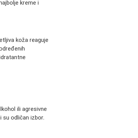
najbolje kreme i
etljiva koža reaguje
 određenih
hidratantne
lkohol ili agresivne
 su odličan izbor.