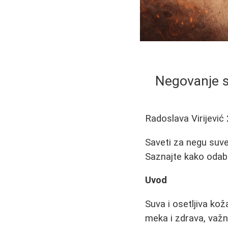
Negovanje su
Radoslava Virijević
Saveti za negu suve 
Saznajte kako odabr
Uvod
Suva i osetljiva kož
meka i zdrava, važn