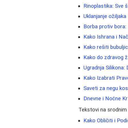
Rinoplastika: Sve 
Uklanjanje ožiljaka 
Borba protiv bora: 
Kako Ishrana i Nač
Kako rešiti bubuljic
Kako do zdravog živ
Ugradnja Silikona: 
Kako Izabrati Pra
Saveti za negu kos
Dnevne i Noćne Kr
Tekstovi na srodnim
Kako Obličiti i Po