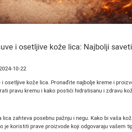
ve i osetljive kože lica: Najbolji savet
2024-10-22
i osetljive kože lica. Pronađite najbolje kreme i proiz
ati pravu kremu i kako postići hidratisanu i zdravu ko
a lica zahteva posebnu pažnju i negu. Kako bi vaša koža
o je koristiti prave proizvode koji odgovaraju vašem t