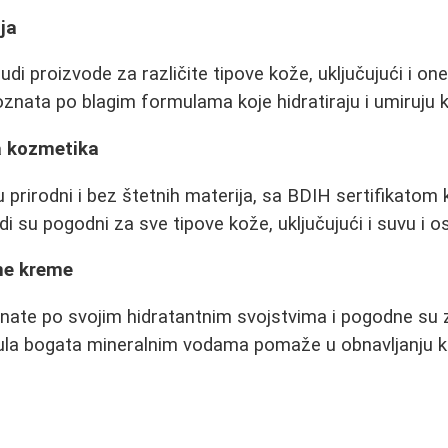
ija
nudi proizvode za različite tipove kože, uključujući i one
poznata po blagim formulama koje hidratiraju i umiruju 
a kozmetika
 prirodni i bez štetnih materija, sa BDIH sertifikatom 
di su pogodni za sve tipove kože, uključujući i suvu i os
tne kreme
ate po svojim hidratantnim svojstvima i pogodne su za
ula bogata mineralnim vodama pomaže u obnavljanju k