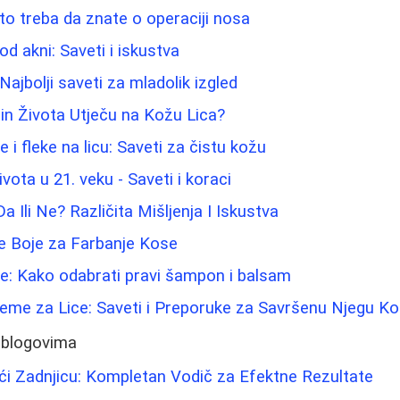
što treba da znate o operaciji nosa
od akni: Saveti i iskustva
Najbolji saveti za mladolik izgled
in Života Utječu na Kožu Lica?
e i fleke na licu: Saveti za čistu kožu
ota u 21. veku - Saveti i koraci
Da Ili Ne? Različita Mišljenja I Iskustva
ve Boje za Farbanje Kose
e: Kako odabrati pravi šampon i balsam
eme za Lice: Saveti i Preporuke za Savršenu Njegu K
 blogovima
dići Zadnjicu: Kompletan Vodič za Efektne Rezultate