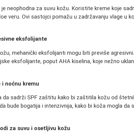
 je neophodna za suvu kožu. Koristite kreme koje sad
li aloe veru. Ovi sastojci pomažu u zadržavanju vlage u k
esivne eksfolijante
kožu, mehanički eksfolijanti mogu biti previše agresivn
jske eksfolijante, poput AHA kiselina, koje nežno uklan
u i noćnu kremu
da sadrži SPF zaštitu kako bi zaštitila kožu od štetn
a bude bogatija i intenzivnija, kako bi koža mogla da 
odi za suvu i osetljivu kožu