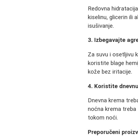
Redovna hidratacija
kiselinu, glicerin i
isušivanje.
3. Izbegavajte agr
Za suvu i osetljivu 
koristite blage hemi
kože bez iritacije.
4. Koristite dnevn
Dnevna krema treba 
noćna krema treba d
tokom noći.
Preporučeni proizv