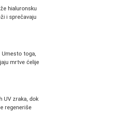
rže hialuronsku
oži i sprečavaju
i. Umesto toga,
jaju mrtve ćelije
ih UV zraka, dok
se regeneriše