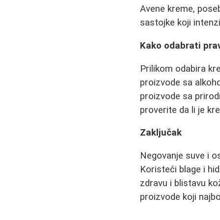
Avene kreme, posebn
sastojke koji intenz
Kako odabrati pra
Prilikom odabira kr
proizvode sa alkoh
proizvode sa prirodn
proverite da li je kr
Zaključak
Negovanje suve i os
Koristeći blage i hi
zdravu i blistavu k
proizvode koji najb