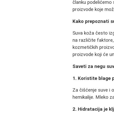
članku podelićemo s
proizvode koje može
Kako prepoznati su
Suva koža često izgl
na različite faktor
kozmetičkih proizvod
proizvode koji će umi
Saveti za negu suve
1. Koristite blage 
Za čišćenje suve i o
hemikalije. Mleko za
2. Hidratacija je k