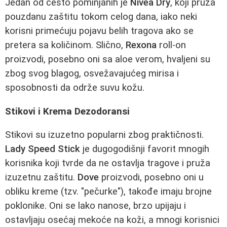
Jedan od često pominjanih je
Nivea Dry
, koji pruža
pouzdanu zaštitu tokom celog dana, iako neki
korisni primećuju pojavu belih tragova ako se
pretera sa količinom. Slično,
Rexona
roll-on
proizvodi, posebno oni sa aloe verom, hvaljeni su
zbog svog blagog, osvežavajućeg mirisa i
sposobnosti da održe suvu kožu.
Stikovi i Krema Dezodoransi
Stikovi su izuzetno popularni zbog praktičnosti.
Lady Speed Stick
je dugogodišnji favorit mnogih
korisnika koji tvrde da ne ostavlja tragove i pruža
izuzetnu zaštitu.
Dove
proizvodi, posebno oni u
obliku kreme (tzv. "pečurke"), takođe imaju brojne
poklonike. Oni se lako nanose, brzo upijaju i
ostavljaju osećaj mekoće na koži, a mnogi korisnici