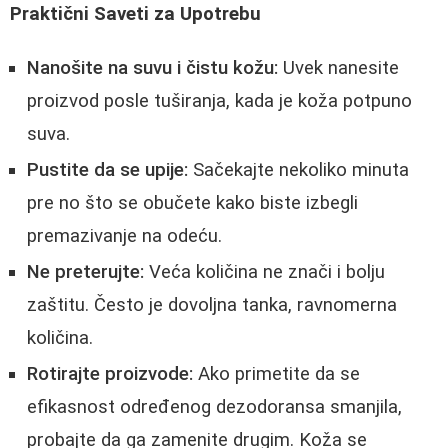
Praktični Saveti za Upotrebu
Nanošite na suvu i čistu kožu:
Uvek nanesite
proizvod posle tuširanja, kada je koža potpuno
suva.
Pustite da se upije:
Sačekajte nekoliko minuta
pre no što se obučete kako biste izbegli
premazivanje na odeću.
Ne preterujte:
Veća količina ne znači i bolju
zaštitu. Često je dovoljna tanka, ravnomerna
količina.
Rotirajte proizvode:
Ako primetite da se
efikasnost određenog dezodoransa smanjila,
probajte da ga zamenite drugim. Koža se