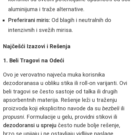
aluminijuma i traže alternative.
Preferirani miris:
Od blagih i neutralnih do
intenzivnih i svežih mirisa.
Najčešći Izazovi i Rešenja
1. Beli Tragovi na Odeći
Ovo je verovatno najveća muka korisnika
dezodoranasa u obliku stika ili roll-on varijanti. Ovi
beli tragovi se često sastoje od talka ili drugih
apsorbentnih materija. Rešenje leži u traženju
proizvoda koji eksplicitno navode da su
bezbeli
ili
propusni
. Formulacije u gelu, providni stikovi ili
dezodoransi u spreju
često nude bolje rešenje,
brzo se upijaju i ne ostavljaju vidljive naslage.