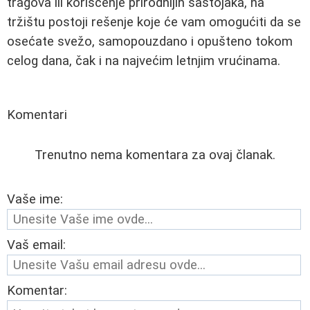
tragova ili korišćenje prirodnijih sastojaka, na
tržištu postoji rešenje koje će vam omogućiti da se
osećate svežo, samopouzdano i opušteno tokom
celog dana, čak i na najvećim letnjim vrućinama.
Komentari
Trenutno nema komentara za ovaj članak.
Vaše ime:
Vaš email:
Komentar: