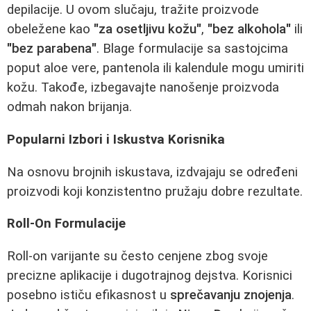
depilacije. U ovom slučaju, tražite proizvode
obeležene kao
"za osetljivu kožu"
,
"bez alkohola"
ili
"bez parabena"
. Blage formulacije sa sastojcima
poput aloe vere, pantenola ili kalendule mogu umiriti
kožu. Takođe, izbegavajte nanošenje proizvoda
odmah nakon brijanja.
Popularni Izbori i Iskustva Korisnika
Na osnovu brojnih iskustava, izdvajaju se određeni
proizvodi koji konzistentno pružaju dobre rezultate.
Roll-On Formulacije
Roll-on varijante su često cenjene zbog svoje
precizne aplikacije i dugotrajnog dejstva. Korisnici
posebno ističu efikasnost u
sprečavanju znojenja
.