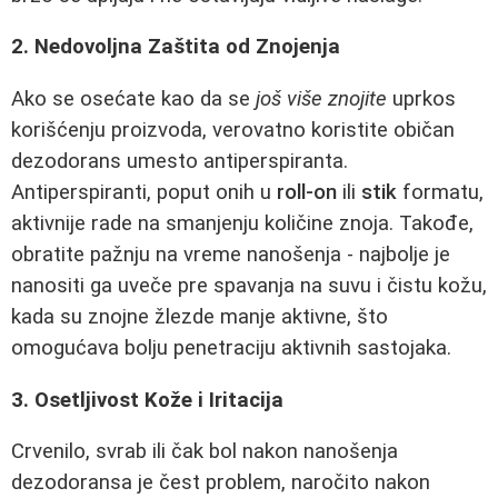
2. Nedovoljna Zaštita od Znojenja
Ako se osećate kao da se
još više znojite
uprkos
korišćenju proizvoda, verovatno koristite običan
dezodorans umesto antiperspiranta.
Antiperspiranti, poput onih u
roll-on
ili
stik
formatu,
aktivnije rade na smanjenju količine znoja. Takođe,
obratite pažnju na vreme nanošenja - najbolje je
nanositi ga uveče pre spavanja na suvu i čistu kožu,
kada su znojne žlezde manje aktivne, što
omogućava bolju penetraciju aktivnih sastojaka.
3. Osetljivost Kože i Iritacija
Crvenilo, svrab ili čak bol nakon nanošenja
dezodoransa je čest problem, naročito nakon