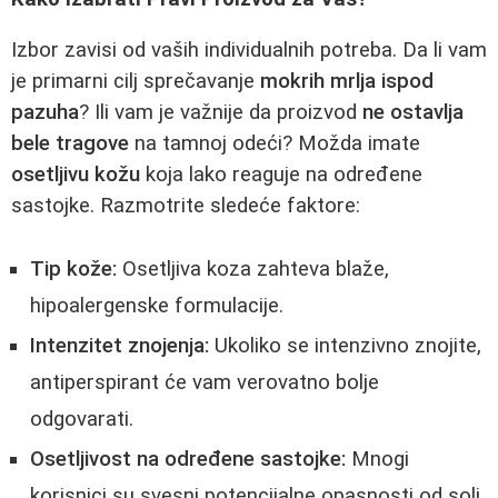
Izbor zavisi od vaših individualnih potreba. Da li vam
je primarni cilj sprečavanje
mokrih mrlja ispod
pazuha
? Ili vam je važnije da proizvod
ne ostavlja
bele tragove
na tamnoj odeći? Možda imate
osetljivu kožu
koja lako reaguje na određene
sastojke. Razmotrite sledeće faktore:
Tip kože:
Osetljiva koza zahteva blaže,
hipoalergenske formulacije.
Intenzitet znojenja:
Ukoliko se intenzivno znojite,
antiperspirant će vam verovatno bolje
odgovarati.
Osetljivost na određene sastojke:
Mnogi
korisnici su svesni potencijalne opasnosti od soli