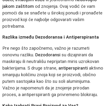
jakom zaštitom
od znojenja. Ovaj vodić će vam
pomoći da se snađete u širokoj ponudi i pronađete
proizvod koji će najbolje odgovarati vašim
potrebama.
Razlika između Dezodoransa i Antiperspiranta
Pre nego što započnemo, važno je razumeti
osnovnu razliku.
Dezodoransi
su dizajnirani da
maskiraju ili neutrališu neprijatan miris uzrokovan
bakterijama. S druge strane,
antiperspiranti
aktivno
smanjuju količinu znoja koji se proizvodi, obično
putem sastojaka kao što su soli aluminijuma.
Važno je napomenuti da je znojenje prirodan
proces, a antiperspiranti ga privremeno blokiraju.
Kako Izabrati Pravi Proizvod za Vas?