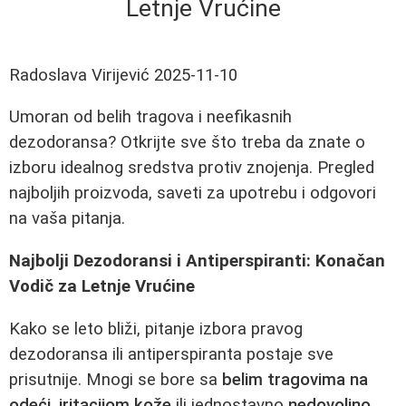
Letnje Vrućine
Radoslava Virijević
2025-11-10
Umoran od belih tragova i neefikasnih
dezodoransa? Otkrijte sve što treba da znate o
izboru idealnog sredstva protiv znojenja. Pregled
najboljih proizvoda, saveti za upotrebu i odgovori
na vaša pitanja.
Najbolji Dezodoransi i Antiperspiranti: Konačan
Vodič za Letnje Vrućine
Kako se leto bliži, pitanje izbora pravog
dezodoransa ili antiperspiranta postaje sve
prisutnije. Mnogi se bore sa
belim tragovima na
odeći
,
iritacijom kože
ili jednostavno
nedovoljno