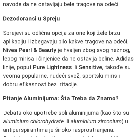
navode da ne ostavljaju bele tragove na odeći.
Dezodoransi u Spreju
Sprejevi su odlična opcija za one koji žele brzu
aplikaciju i izbegavaju bilo kakve tragove na odeći.
Nivea Pearl & Beauty
je hvaljen zbog svog nežnog,
lepog mirisa i činjenice da ne ostavlja beline.
Adidas
linije, poput
Pure Lightness
ili
Sensitive
, takođe su
veoma popularne, nudeći svež, sportski miris i
dobru efikasnost bez iritacije.
Pitanje Aluminijuma: Šta Treba da Znamo?
Debata oko upotrebe soli aluminijuma (kao što su
aluminium chlorohydrate
ili
aluminium zirconium
) u
antiperspirantima je široko rasprostranjena.