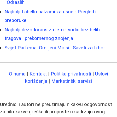
i Odraslih
Najbolji Labello balzami za usne - Pregled i
preporuke
Najbolji dezodorans za leto - vodič bez belih
tragova i prekomernog znojenja
Svijet Parfema: Omiljeni Mirisi i Saveti za Izbor
O nama
|
Kontakt
|
Politika privatnosti
|
Uslovi
korišćenja
|
Marketinški servisi
Urednici i autori ne preuzimaju nikakvu odgovornost
za bilo kakve greške ili propuste u sadržaju ovog