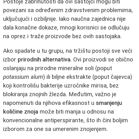
Postoje zabrinutosti da ovi sastojci mogu biti
povezani sa određenim zdravstvenim problemima,
uključujući i ozbiljnije. Iako naučna zajednica nije
dala konačne dokaze, mnogi korisnici se odlučuju
na oprez i traže proizvode bez ovih sastojaka.
Ako spadate u tu grupu, na tržištu postoji sve veći
izbor
prirodnih alternativa
. Ovi proizvodi se obično
oslanjaju na prirodne mineralne soli (poput
potassium alum
) ili biljne ekstrakte (poput čajevca)
koji kontrolišu bakterije uzročnike mirisa, bez
blokiranja znojnih žlezda. Međutim, važno je
napomenuti da njihova efikasnost u
smanjenju
količine znoja
može biti manja u odnosu na
konvencionalne antiperspirante, što ih čini boljim
izborom za one sa umerenim znojenjem.