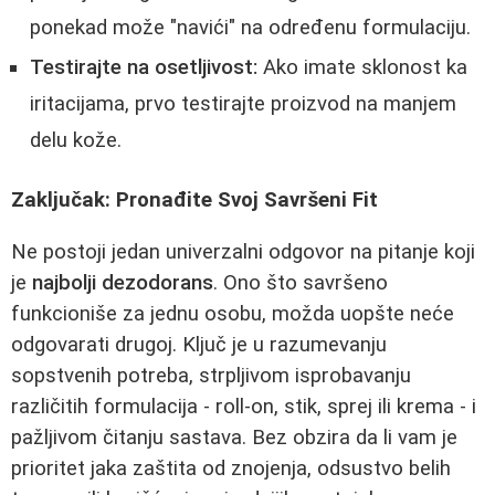
ponekad može "navići" na određenu formulaciju.
Testirajte na osetljivost:
Ako imate sklonost ka
iritacijama, prvo testirajte proizvod na manjem
delu kože.
Zaključak: Pronađite Svoj Savršeni Fit
Ne postoji jedan univerzalni odgovor na pitanje koji
je
najbolji dezodorans
. Ono što savršeno
funkcioniše za jednu osobu, možda uopšte neće
odgovarati drugoj. Ključ je u razumevanju
sopstvenih potreba, strpljivom isprobavanju
različitih formulacija - roll-on, stik, sprej ili krema - i
pažljivom čitanju sastava. Bez obzira da li vam je
prioritet jaka zaštita od znojenja, odsustvo belih