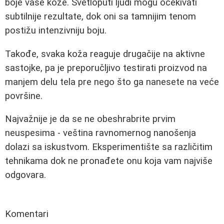
boje vaše kože. Svetloputi ljudi mogu očekivati
subtilnije rezultate, dok oni sa tamnijim tenom
postižu intenzivniju boju.
Takođe, svaka koža reaguje drugačije na aktivne
sastojke, pa je preporučljivo testirati proizvod na
manjem delu tela pre nego što ga nanesete na veće
površine.
Najvažnije je da se ne obeshrabrite prvim
neuspesima - veština ravnomernog nanošenja
dolazi sa iskustvom. Eksperimentište sa različitim
tehnikama dok ne pronađete onu koja vam najviše
odgovara.
Komentari