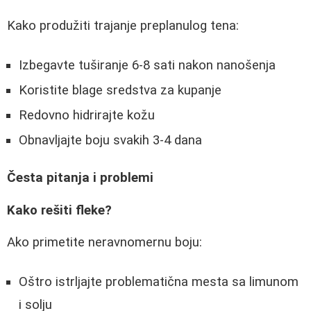
Kako produžiti trajanje preplanulog tena:
Izbegavte tuširanje 6-8 sati nakon nanošenja
Koristite blage sredstva za kupanje
Redovno hidrirajte kožu
Obnavljajte boju svakih 3-4 dana
Česta pitanja i problemi
Kako rešiti fleke?
Ako primetite neravnomernu boju:
Oštro istrljajte problematična mesta sa limunom
i solju