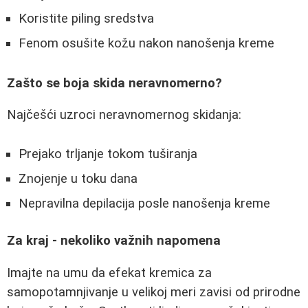
Koristite piling sredstva
Fenom osušite kožu nakon nanošenja kreme
Zašto se boja skida neravnomerno?
Najčešći uzroci neravnomernog skidanja:
Prejako trljanje tokom tuširanja
Znojenje u toku dana
Nepravilna depilacija posle nanošenja kreme
Za kraj - nekoliko važnih napomena
Imajte na umu da efekat kremica za
samopotamnjivanje u velikoj meri zavisi od prirodne