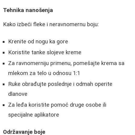
Tehnika nanošenja
Kako izbeći fleke i neravnomernu boju:
Krenite od nogu ka gore
Koristite tanke slojeve kreme
Za ravnomerniju primenu, pomešajte krema sa
mlekom za telo u odnosu 1:1
Ruke obrađujte poslednje i odmah operite
dlanove
Za leđa koristite pomoć druge osobe ili
specijalne aplikatore
Održavanje boje