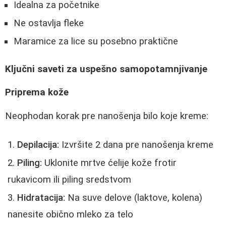
Idealna za početnike
Ne ostavlja fleke
Maramice za lice su posebno praktične
Ključni saveti za uspešno samopotamnjivanje
Priprema kože
Neophodan korak pre nanošenja bilo koje kreme:
Depilacija:
Izvršite 2 dana pre nanošenja kreme
Piling:
Uklonite mrtve ćelije kože frotir
rukavicom ili piling sredstvom
Hidratacija:
Na suve delove (laktove, kolena)
nanesite obično mleko za telo