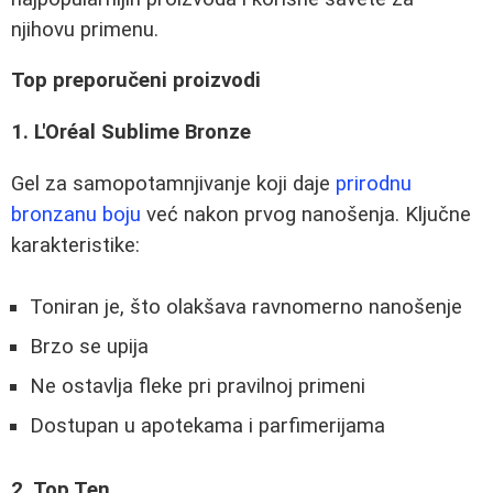
njihovu primenu.
Top preporučeni proizvodi
1. L'Oréal Sublime Bronze
Gel za samopotamnjivanje koji daje
prirodnu
bronzanu boju
već nakon prvog nanošenja. Ključne
karakteristike:
Toniran je, što olakšava ravnomerno nanošenje
Brzo se upija
Ne ostavlja fleke pri pravilnoj primeni
Dostupan u apotekama i parfimerijama
2. Top Ten