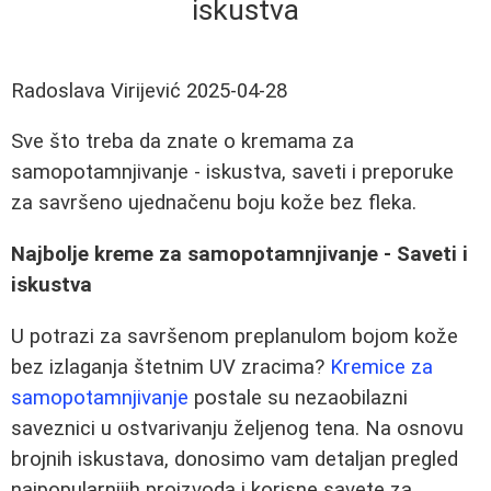
iskustva
Radoslava Virijević
2025-04-28
Sve što treba da znate o kremama za
samopotamnjivanje - iskustva, saveti i preporuke
za savršeno ujednačenu boju kože bez fleka.
Najbolje kreme za samopotamnjivanje - Saveti i
iskustva
U potrazi za savršenom preplanulom bojom kože
bez izlaganja štetnim UV zracima?
Kremice za
samopotamnjivanje
postale su nezaobilazni
saveznici u ostvarivanju željenog tena. Na osnovu
brojnih iskustava, donosimo vam detaljan pregled
najpopularnijih proizvoda i korisne savete za