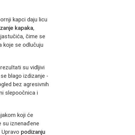
rnji kapci daju licu
zanje kapaka
,
jastučića, čime se
a koje se odlučuju
zultati su vidljivi
se blago izdizanje -
ogled bez agresivnih
ni slepoočnica i
njakom koji će
be su iznenađene
a. Upravo
podizanju