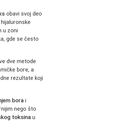
ks
obavi svoj deo
 hijaluronske
n u zoni
pka, gde se često
ove dve metode
amičke bore, a
dne rezultate koji
njem bora
i
rnijim nego što
skog toksina
u