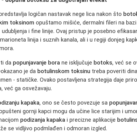
predstavlja logičan nastavak nege lica nakon što
boto
skim toksinom
opuštamo mišiće, dermalni fileri na bazi
 udubljenja i fine linije. Ovaj pristup je posebno efikasa
marioneta linija i suznih kanala, ali i u regiji donjeg ka
umora.
ti da
popunjavanje bora
ne isključuje
botoks
, već se 
 Dokazano je da
botulinskom toksinu
treba poveriti din
men - statičke. Ovako postavljena strategija daje priro
a, već ga osvežavaju.
odizanju kapaka
, ono se često povezuje sa
popunjava
opušteni gornji kapci mogu da učine lice starijim i umo
inacijom
podizanja kapaka
i precizne aplikacije
botulin
iže se vidljivo podmlađen i odmoran izgled.