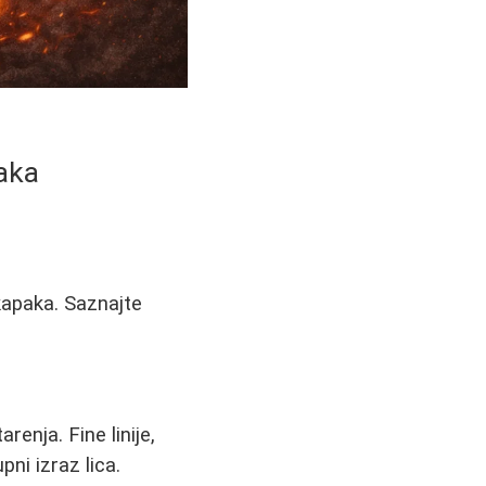
aka
kapaka. Saznajte
enja. Fine linije,
ni izraz lica.