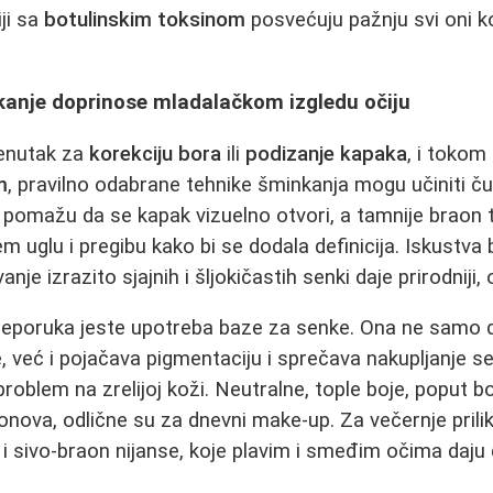
ji sa
botulinskim toksinom
posvećuju pažnju svi oni ko
.
kanje doprinose mladalačkom izgledu očiju
renutak za
korekciju bora
ili
podizanje kapaka
, i tokom
m
, pravilno odabrane tehnike šminkanja mogu učiniti ču
i pomažu da se kapak vizuelno otvori, a tamnije braon 
jem uglu i pregibu kako bi se dodala definicija. Iskustva
je izrazito sjajnih i šljokičastih senki daje prirodniji, 
preporuka jeste upotreba baze za senke. Ona ne samo
 već i pojačava pigmentaciju i sprečava nakupljanje s
problem na zrelijoj koži. Neutralne, tople boje, poput b
onova, odlične su za dnevni make‑up. Za večernje prili
e i sivo‑braon nijanse, koje plavim i smeđim očima daju