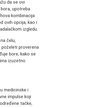
žu da se ovi
 bora, upotreba
ihova kombinacija
 ovih opcija, kao i
ladalačkom izgledu.
 na čelu,
 poželeti proverena
đuje bore, kako se
žena izuzetno
 u medicinske i
vne impulse koji
 određene tačke,