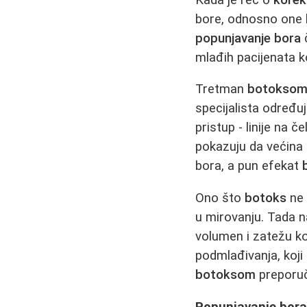
bore, odnosno one k
popunjavanje bora
mlađih pacijenata k
Tretman
botokso
specijalista određu
pristup - linije na 
pokazuju da većina
bora, a pun efekat
Ono što
botoks
ne 
u mirovanju. Tada 
volumen i zatežu k
podmlađivanja, koji
botoksom
preporuč
Popunjavanje bora