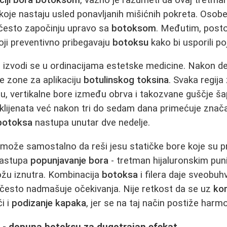
oje nastaju usled ponavljanih mišićnih pokreta. Osobe
često započinju upravo sa
botoksom
. Međutim, postoj
oji preventivno pribegavaju
botoksu
kako bi usporili poj
m
izvodi se u ordinacijama estetske medicine. Nakon det
je zone za aplikaciju
botulinskog toksina
. Svaka regija
čelu, vertikalne bore između obrva i takozvane guščje ša
 klijenata već nakon tri do sedam dana primećuje znač
botoksa
nastupa unutar dve nedelje.
može samostalno da reši jesu statičke bore koje su pri
nastupa
popunjavanje bora
- tretman hijaluronskim pun
ožu iznutra. Kombinacija
botoksa
i filera daje sveobuh
 često nadmašuje očekivanja. Nije retkost da se uz
kor
i i
podizanje kapaka
, jer se na taj način postiže harmo
 - dopuna botoksu za dugotrajan efekat