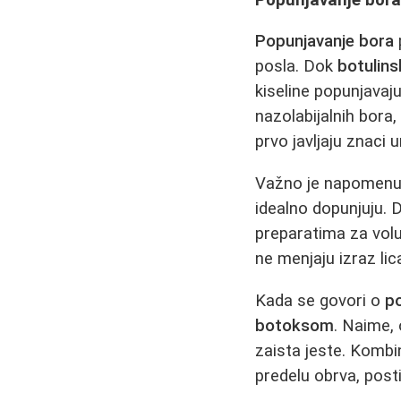
Popunjavanje bora
posla. Dok
botulin
kiseline popunjavaju
nazolabijalnih bora, 
prvo javljaju znaci 
Važno je napomenu
idealno dopunjuju.
preparatima za volu
ne menjaju izraz lic
Kada se govori o
p
botoksom
. Naime, 
zaista jeste. Komb
predelu obrva, post