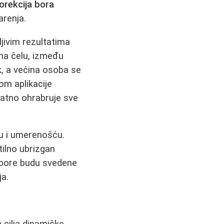
orekcija bora
arenja.
ljivim rezultatima
na čelu, između
, a većina osoba se
om aplikacije
datno ohrabruje sve
u i umerenošću.
ilno ubrizgan
a bore budu svedene
a.
 cilja dinamičke