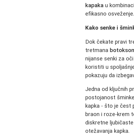
kapaka
u kombinaci
efikasno osveženje
Kako senke i šmin
Dok čekate pravi t
tretmana
botokso
nijanse senki za oč
koristiti u spoljašn
pokazuju da izbegavan
Jedna od ključnih 
postojanost šminke,
kapka - što je čest 
braon i roze‑krem t
diskretne ljubičast
otežavanja kapka.