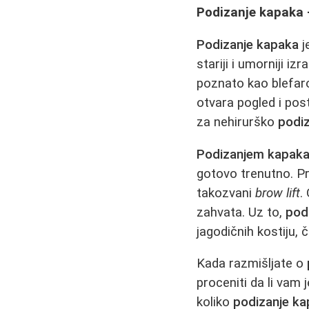
Podizanje kapaka -
Podizanje kapaka
j
stariji i umorniji i
poznato kao blefaro
otvara pogled i pos
za nehirurško
podi
Podizanjem kapak
gotovo trenutno. 
takozvani
brow lift
.
zahvata. Uz to,
pod
jagodičnih kostiju,
Kada razmišljate o
proceniti da li vam
koliko
podizanje k