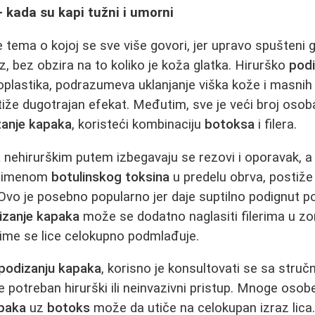
 kada su kapi tužni i umorni
e tema o kojoj se sve više govori, jer upravo spušteni go
zraz, bez obzira na to koliko je koža glatka. Hirurško
podi
plastika, podrazumeva uklanjanje viška kože i masnih 
tiže dugotrajan efekat. Međutim, sve je veći broj osob
zanje kapaka
, koristeći kombinaciju
botoksa
i filera.
a
nehirurškim putem izbegavaju se rezovi i oporavak, a re
Primenom
botulinskog toksina
u predelu obrva, postiže 
 Ovo je posebno popularno jer daje suptilno podignut p
izanje kapaka
može se dodatno naglasiti filerima u zo
 čime se lice celokupno podmlađuje.
podizanju kapaka
, korisno je konsultovati se sa struč
 je potreban hirurški ili neinvazivni pristup. Mnoge oso
apaka
uz
botoks
može da utiče na celokupan izraz lic