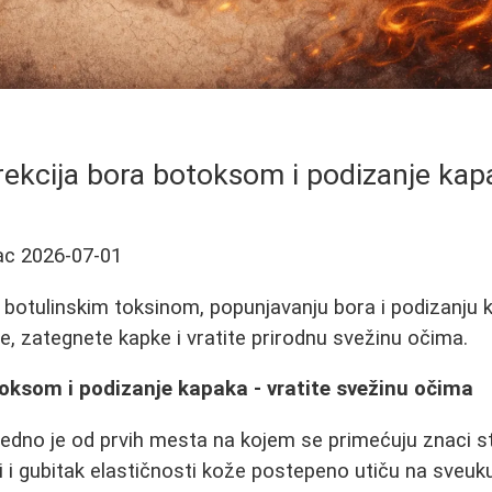
rekcija bora botoksom i podizanje kap
ac
2026-07-01
a botulinskim toksinom, popunjavanju bora i podizanju 
ce, zategnete kapke i vratite prirodnu svežinu očima.
oksom i podizanje kapaka - vratite svežinu očima
edno je od prvih mesta na kojem se primećuju znaci star
 i gubitak elastičnosti kože postepeno utiču na sveukup