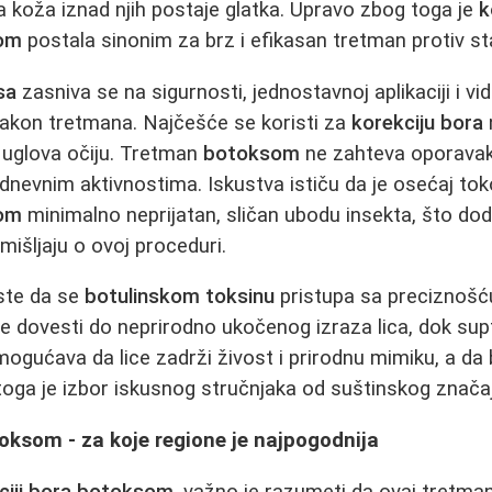
 a koža iznad njih postaje glatka. Upravo zbog toga je
k
nom
postala sinonim za brz i efikasan tretman protiv st
sa
zasniva se na sigurnosti, jednostavnoj aplikaciji i vid
nakon tretmana. Najčešće se koristi za
korekciju bora
h uglova očiju. Tretman
botoksom
ne zahteva oporavak
evnim aktivnostima. Iskustva ističu da je osećaj tok
nom
minimalno neprijatan, sličan ubodu insekta, što do
zmišljaju o ovoj proceduri.
ste da se
botulinskom toksinu
pristupa sa preciznošć
 dovesti do neprirodno ukočenog izraza lica, dok supt
ogućava da lice zadrži živost i prirodnu mimiku, a d
oga je izbor iskusnog stručnjaka od suštinskog značaj
oksom - za koje regione je najpogodnija
ciji bora botoksom
, važno je razumeti da ovaj tretman