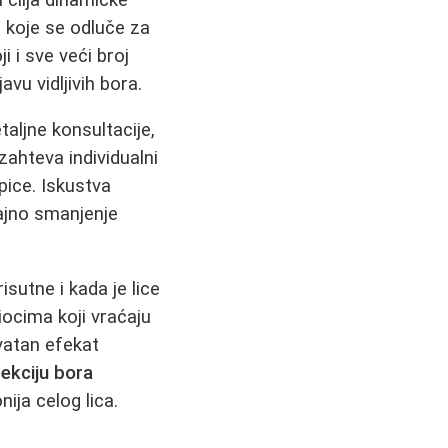
 koje se odluče za
i i sve veći broj
avu vidljivih bora.
aljne konsultacije,
 zahteva individualni
pice. Iskustva
ajno smanjenje
sutne i kada je lice
iocima koji vraćaju
vatan efekat
ekciju bora
nija celog lica.