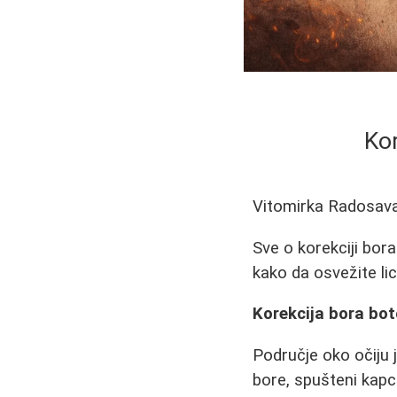
Ko
Vitomirka Radosav
Sve o korekciji bor
kako da osvežite li
Korekcija bora bot
Područje oko očiju j
bore, spušteni kapci