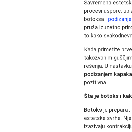
Savremena estetska
procesi uspore, ubla
botoksa i
podizanje
pruža izuzetno priro
to kako svakodnevn
Kada primetite prve 
takozvanim guščjim 
rešenja. U nastavk
podizanjem kapak
pozitivna.
Šta je botoks i kak
Botoks
je preparat
estetske svrhe. Nje
izazivaju kontrakci