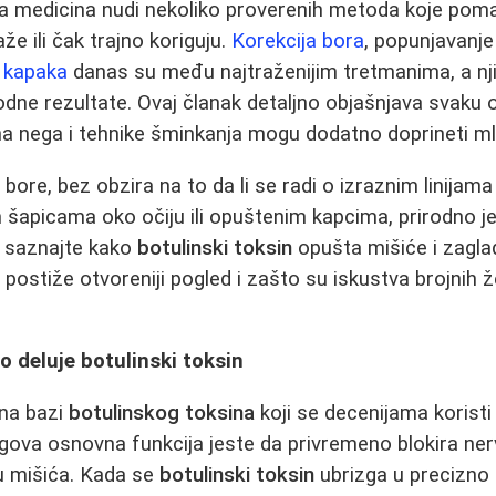
 medicina nudi nekoliko proverenih metoda koje poma
že ili čak trajno koriguju.
Korekcija bora
, popunjavanje
 kapaka
danas su među najtraženijim tretmanima, a nj
dne rezultate. Ovaj članak detaljno objašnjava svaku od
a nega i tehnike šminkanja mogu dodatno doprineti m
bore, bez obzira na to da li se radi o izraznim linijama
šapicama oko očiju ili opuštenim kapcima, prirodno je
u saznajte kako
botulinski toksin
opušta mišiće i zagla
a
postiže otvoreniji pogled i zašto su iskustva brojnih 
o deluje botulinski toksin
 na bazi
botulinskog toksina
koji se decenijama koristi
gova osnovna funkcija jeste da privremeno blokira ner
ju mišića. Kada se
botulinski toksin
ubrizga u precizno