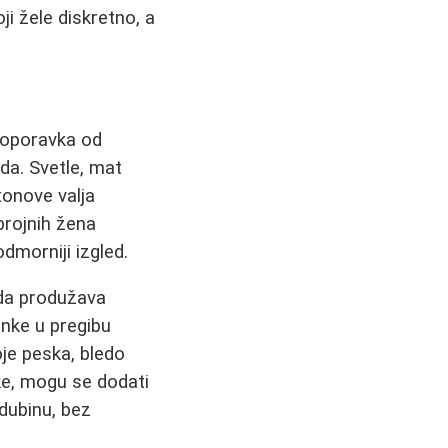
ji žele diskretno, a
 oporavka od
da. Svetle, mat
tonove valja
 brojnih žena
odmorniji izgled.
 da produžava
enke u pregibu
oje peska, bledo
ke, mogu se dodati
 dubinu, bez