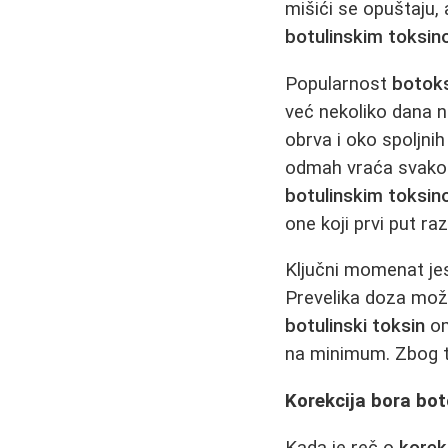
mišići se opuštaju,
botulinskim toksi
Popularnost
botok
već nekoliko dana 
obrva i oko spoljni
odmah vraća svakodn
botulinskim toksi
one koji prvi put ra
Ključni momenat je
Prevelika doza može
botulinski toksin
om
na minimum. Zbog t
Korekcija bora bot
Kada je reč o
korek