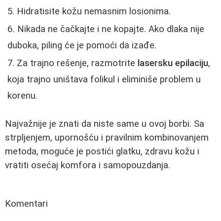
Hidratisite kožu nemasnim losionima.
Nikada ne čačkajte i ne kopajte. Ako dlaka nije
duboka, piling će je pomoći da izađe.
Za trajno rešenje, razmotrite
lasersku epilaciju
,
koja trajno uništava folikul i eliminiše problem u
korenu.
Najvažnije je znati da niste same u ovoj borbi. Sa
strpljenjem, upornošću i pravilnim kombinovanjem
metoda, moguće je postići glatku, zdravu kožu i
vratiti osećaj komfora i samopouzdanja.
Komentari