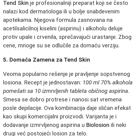
Tend Skin
je profesionalniji preparat koji se često
nalazi kod dermatologa ili u bolje snabdevenim
apotekama. Njegova formula zasnovana na
acetilsalicilnoj kiselini (aspirinu) i alkoholu deluje
protiv upale i crvenila, sprečavajući urastanje. Zbog
cene, mnoge su se odlučile za domaću verziju.
5. Domaća Zamena za Tend Skin
Veoma popularno rešenje je pravljenje sopstvenog
losiona. Recept je jednostavan:
100 ml 70% alkohola
pomešati sa 10 izmrvljenih tableta običnog aspirina
.
Smesa se dobro protrese i nanosi sat vremena
posle depilacije. Ova kombinacija daje sličan efekat
kao skupi komercijalni proizvodi. Varijanta je i
dodavanje izmrvljenog aspirina u
Biolosion
ili neki
drugi već postojeći losion za telo.