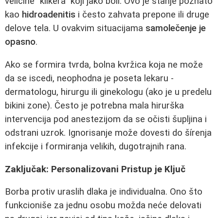
veličine "klikera" koji jako boli. Ovo je stanje poznato
kao
hidroadenitis
i često zahvata prepone ili druge
delove tela. U ovakvim situacijama
samolečenje je
opasno
.
Ako se formira tvrda, bolna kvržica koja ne može
da se iscedi, neophodna je poseta lekaru -
dermatologu, hirurgu ili ginekologu (ako je u predelu
bikini zone). Često je potrebna mala hirurška
intervencija pod anestezijom da se očisti šupljina i
odstrani uzrok. Ignorisanje može dovesti do šírenja
infekcije i formiranja velikih, dugotrajnih rana.
Zaključak: Personalizovani Pristup je Ključ
Borba protiv uraslih dlaka je individualna. Ono što
funkcioniše za jednu osobu možda neće delovati