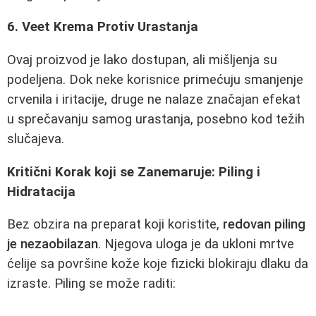
6. Veet Krema Protiv Urastanja
Ovaj proizvod je lako dostupan, ali mišljenja su
podeljena. Dok neke korisnice primećuju smanjenje
crvenila i iritacije, druge ne nalaze značajan efekat
u sprečavanju samog urastanja, posebno kod težih
slučajeva.
Kritični Korak koji se Zanemaruje: Piling i
Hidratacija
Bez obzira na preparat koji koristite,
redovan piling
je nezaobilazan
. Njegova uloga je da ukloni mrtve
ćelije sa površine kože koje fizicki blokiraju dlaku da
izraste. Piling se može raditi: