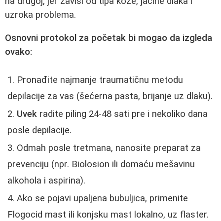
na drugoj, jer zavisi od tipa kože, jačine dlaka i
uzroka problema.
Osnovni protokol za početak bi mogao da izgleda
ovako:
Pronađite najmanje traumatičnu metodu
depilacije za vas (šećerna pasta, brijanje uz dlaku).
Uvek
radite piling 24-48 sati pre i nekoliko dana
posle depilacije.
Odmah posle tretmana, nanosite preparat za
prevenciju (npr. Biolosion ili domaću mešavinu
alkohola i aspirina).
Ako se pojavi upaljena bubuljica, primenite
Flogocid mast ili konjsku mast lokalno, uz flaster.