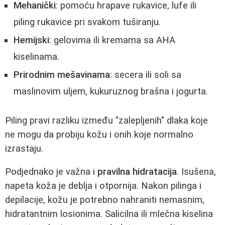
Mehanički
: pomoću hrapave rukavice, lufe ili
piling rukavice pri svakom tuširanju.
Hemijski
: gelovima ili kremama sa AHA
kiselinama.
Prirodnim mešavinama
: secera ili soli sa
maslinovim uljem, kukuruznog brašna i jogurta.
Piling pravi razliku između "zalepljenih" dlaka koje
ne mogu da probiju kožu i onih koje normalno
izrastaju.
Podjednako je važna i
pravilna hidratacija
. Isušena,
napeta koža je deblja i otpornija. Nakon pilinga i
depilacije, kožu je potrebno nahraniti nemasnim,
hidratantnim losionima. Salicilna ili mlečna kiselina