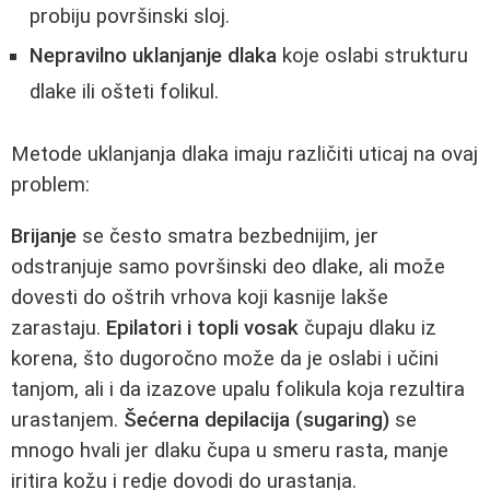
probiju površinski sloj.
Nepravilno uklanjanje dlaka
koje oslabi strukturu
dlake ili ošteti folikul.
Metode uklanjanja dlaka imaju različiti uticaj na ovaj
problem:
Brijanje
se često smatra bezbednijim, jer
odstranjuje samo površinski deo dlake, ali može
dovesti do oštrih vrhova koji kasnije lakše
zarastaju.
Epilatori i topli vosak
čupaju dlaku iz
korena, što dugoročno može da je oslabi i učini
tanjom, ali i da izazove upalu folikula koja rezultira
urastanjem.
Šećerna depilacija (sugaring)
se
mnogo hvali jer dlaku čupa u smeru rasta, manje
iritira kožu i redje dovodi do urastanja.