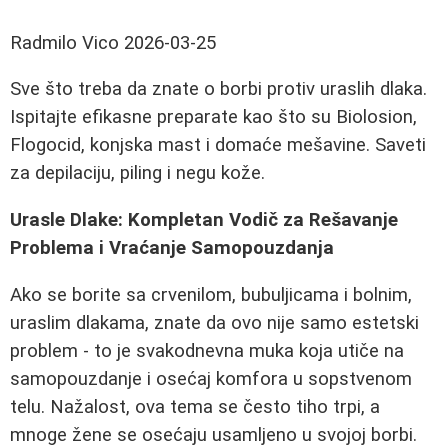
Radmilo Vico
2026-03-25
Sve što treba da znate o borbi protiv uraslih dlaka.
Ispitajte efikasne preparate kao što su Biolosion,
Flogocid, konjska mast i domaće mešavine. Saveti
za depilaciju, piling i negu kože.
Urasle Dlake: Kompletan Vodič za Rešavanje
Problema i Vraćanje Samopouzdanja
Ako se borite sa crvenilom, bubuljicama i bolnim,
uraslim dlakama, znate da ovo nije samo estetski
problem - to je svakodnevna muka koja utiče na
samopouzdanje i osećaj komfora u sopstvenom
telu. Nažalost, ova tema se često tiho trpi, a
mnoge žene se osećaju usamljeno u svojoj borbi.