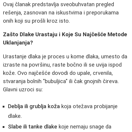
Ovaj članak predstavlja sveobuhvatan pregled
rešenja, zasnovan na iskustvima i preporukama
onih koji su prošli kroz isto.
Zašto Dlake Urastaju i Koje Su Najčešće Metode
Uklanjanja?
Urastanje dlaka je proces u kome dlaka, umesto da
izraste na površinu, raste bočno ili se uvija ispod
kože. Ovo najčešće dovodi do upale, crvenila,
stvaranja bolnih "bubuljica" ili čak gnojnih čireva.
Glavni uzroci su:
Deblja ili grublja koža
koja otežava probijanje
dlake.
Slabe ili tanke dlake
koje nemaju snage da