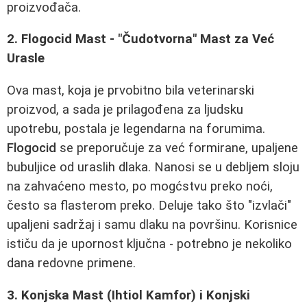
proizvođača.
2. Flogocid Mast - "Čudotvorna" Mast za Već
Urasle
Ova mast, koja je prvobitno bila veterinarski
proizvod, a sada je prilagođena za ljudsku
upotrebu, postala je legendarna na forumima.
Flogocid
se preporučuje za već formirane, upaljene
bubuljice od uraslih dlaka. Nanosi se u debljem sloju
na zahvaćeno mesto, po mogćstvu preko noći,
često sa flasterom preko. Deluje tako što "izvlači"
upaljeni sadržaj i samu dlaku na površinu. Korisnice
ističu da je upornost ključna - potrebno je nekoliko
dana redovne primene.
3. Konjska Mast (Ihtiol Kamfor) i Konjski