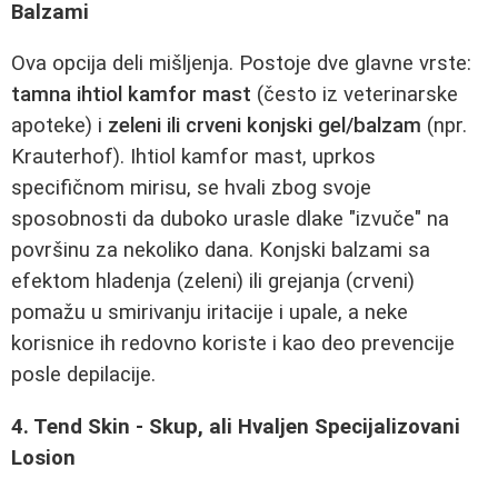
Balzami
Ova opcija deli mišljenja. Postoje dve glavne vrste:
tamna ihtiol kamfor mast
(često iz veterinarske
apoteke) i
zeleni ili crveni konjski gel/balzam
(npr.
Krauterhof). Ihtiol kamfor mast, uprkos
specifičnom mirisu, se hvali zbog svoje
sposobnosti da duboko urasle dlake "izvuče" na
površinu za nekoliko dana. Konjski balzami sa
efektom hladenja (zeleni) ili grejanja (crveni)
pomažu u smirivanju iritacije i upale, a neke
korisnice ih redovno koriste i kao deo prevencije
posle depilacije.
4. Tend Skin - Skup, ali Hvaljen Specijalizovani
Losion