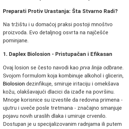
Preparati Protiv Urastanja: Šta Stvarno Radi?
Na tržištu i u domaćoj praksi postoji mnoštvo
proizvoda. Evo detaljnog osvrta na najčešće
pominjane.
1. Daplex Biolosion - Pristupačan i Efikasan
Ovaj losion se često navodi kao
prva linija odbrane
.
Svojom formulom koja kombinuje alkohol i glicerin,
Biolosion
dezinfikuje, smiruje iritaciju i omekšava
kožu, olakšavajući dlacici da izađe na površinu.
Mnoge korisnice su izvestile da redovna primena -
ujutru i uveče posle tretmana - značajno smanjuje
pojavu novih uraslih dlaka i umiruje crvenilo.
Dostupan je u specijalizovanim radnjama ili putem