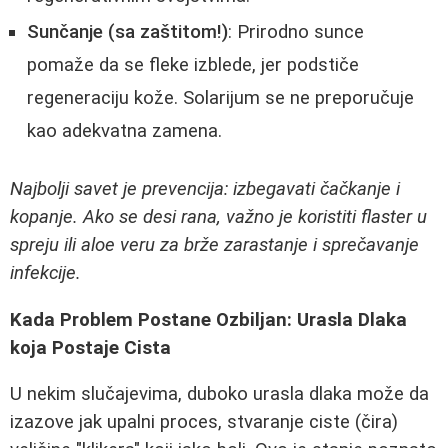
Sunčanje (sa zaštitom!)
: Prirodno sunce
pomaže da se fleke izblede, jer podstiče
regeneraciju kože. Solarijum se ne preporučuje
kao adekvatna zamena.
Najbolji savet je prevencija: izbegavati čačkanje i
kopanje. Ako se desi rana, važno je koristiti flaster u
spreju ili aloe veru za brže zarastanje i sprečavanje
infekcije.
Kada Problem Postane Ozbiljan: Urasla Dlaka
koja Postaje Cista
U nekim slučajevima, duboko urasla dlaka može da
izazove jak upalni proces, stvaranje ciste (čira)