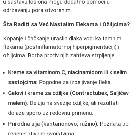
u sastavu losiona mogu dodatno pomoći u
održavanju pora otvorenim.
Šta Raditi sa Već Nastalim Flekama i Ožiljcima?
Kopanje i čačkanje uraslih dlaka vodi ka tamnim
flekama (postinflamatornoj hiperpigmentaciji) i
ožiljcima. Borba protiv njih zahteva strpljenje.
Kreme sa vitaminom C, niacinamidom ili kiselim
sastojcima
: Pogodne za izbeljivanje fleka.
Gelovi i kreme za ožiljke (Contractubex, Saljičev
melem)
: Deluju na svežije ožiljke, ali rezultati
dolaze sporo uz redovnu primenu.
Prirodna ulja (kantarionovo, ružino)
: Poznata po
regenerativnim svojstvima.