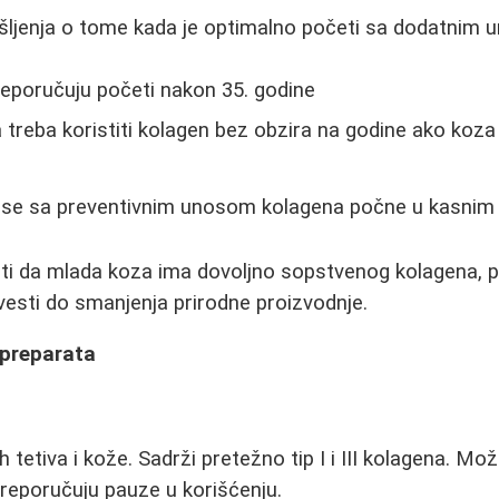
išljenja o tome kada je optimalno početi sa dodatnim
reporučuju početi nakon 35. godine
 treba koristiti kolagen bez obzira na godine ako koz
a se sa preventivnim unosom kolagena počne u kasnim 
i da mlada koza ima dovoljno sopstvenog kolagena, p
esti do smanjenja prirodne proizvodnje.
 preparata
 tetiva i kože. Sadrži pretežno tip I i III kolagena. Mož
preporučuju pauze u korišćenju.