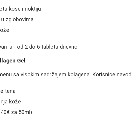
eta kose i noktiju
 u zglobovima
kože
rira - od 2 do 6 tableta dnevno.
llagen Gel
imenu sa visokim sadržajem kolagena. Korisnice navod
je tena
nja kože
 40€ za 50ml)