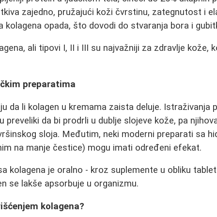
i tkiva zajedno, pružajući koži čvrstinu, zategnutost i e
a kolagena opada, što dovodi do stvaranja bora i gubi
ena, ali tipovi I, II i III su najvažniji za zdravlje kože, k
ičkim preparatima
u da li kolagen u kremama zaista deluje. Istraživanja 
 preveliki da bi prodrli u dublje slojeve kože, pa njiho
ovršinskog sloja. Međutim, neki moderni preparati sa h
nim na manje čestice) mogu imati određeni efekat.
sa kolagena je oralno - kroz suplemente u obliku tableta
en se lakše apsorbuje u organizmu.
rišćenjem kolagena?