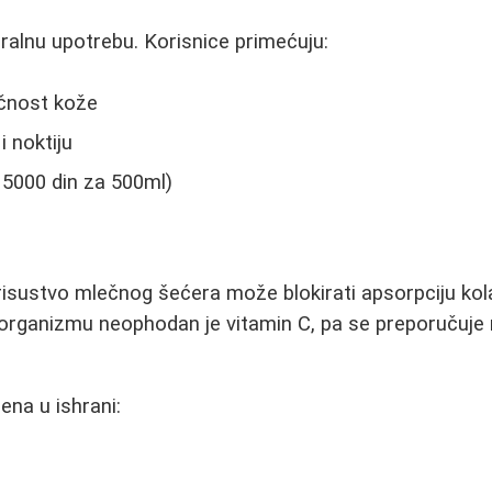
ralnu upotrebu. Korisnice primećuju:
ičnost kože
i noktiju
 5000 din za 500ml)
risustvo mlečnog šećera može blokirati apsorpciju ko
organizmu neophodan je vitamin C, pa se preporučuje 
gena u ishrani: