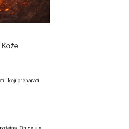
a Kože
 i koji preparati
roteina. On deluje