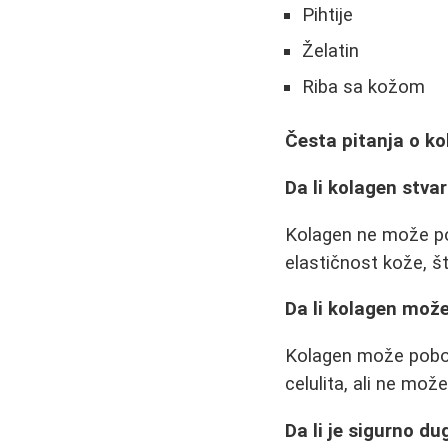
Pihtije
Želatin
Riba sa kožom
Česta pitanja o k
Da li kolagen stva
Kolagen ne može pot
elastičnost kože, št
Da li kolagen može
Kolagen može pobolj
celulita, ali ne mož
Da li je sigurno d