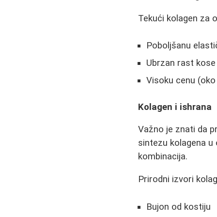
Tekući kolagen za o
Poboljšanu elast
Ubrzan rast kose 
Visoku cenu (oko
Kolagen i ishrana
Važno je znati da p
sintezu kolagena u 
kombinacija.
Prirodni izvori kola
Bujon od kostiju