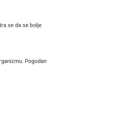
atra se da se bolje
 organizmu. Pogodan
: