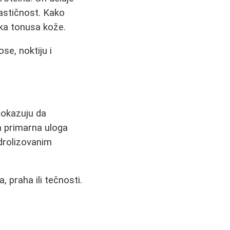
lastičnost. Kako
tka tonusa kože.
ose, noktiju i
pokazuju da
va primarna uloga
idrolizovanim
, praha ili tečnosti.