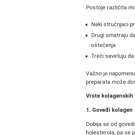
Postoje različita m
Neki stručnjaci p
Drugi smatraju da
oštećenja
Treći savetuju d
Važno je napomenut
preparata može dov
Vrste kolagenskih
1. Goveđi kolagen
Dobija se od govedih
holesterola, pa se 