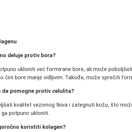
olagenu
rno deluje protiv bora?
puno ukloniti već formirane bore, ali može poboljšati 
o čini bore manje vidljivim. Takođe, može sprečiti form
 da pomogne protiv celulita?
šati kvalitet vezivnog tkiva i zategnuti kožu, što mož
e ga potpuno ukloniti.
ugoročno koristiti kolagen?