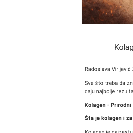
Kolag
Radoslava Virijević
Sve što treba da zna
daju najbolje rezulta
Kolagen - Prirodni 
Šta je kolagen i z
Kolagen je najzastup