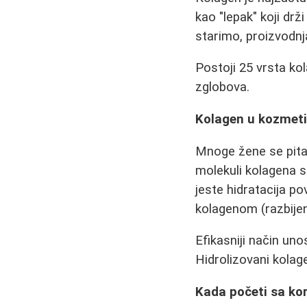
kao "lepak" koji drž
starimo, proizvodnj
Postoji 25 vrsta kolag
zglobova.
Kolagen u kozmet
Mnoge žene se pitaj
molekuli kolagena su
jeste hidratacija p
kolagenom (razbije
Efikasniji način uno
Hidrolizovani kolag
Kada početi sa ko