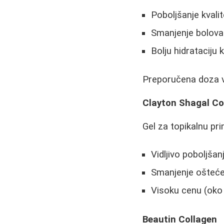
Poboljšanje kvalit
Smanjenje bolova
Bolju hidrataciju 
Preporučena doza va
Clayton Shagal Co
Gel za topikalnu pr
Vidljivo poboljšan
Smanjenje ošteće
Visoku cenu (oko
Beautin Collagen