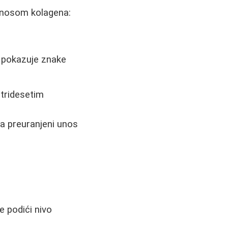
 unosom kolagena:
a pokazuje znake
tridesetim
a preuranjeni unos
e podići nivo