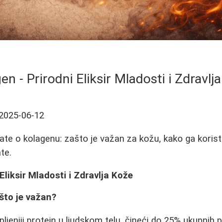
en - Prirodni Eliksir Mladosti i Zdravlj
2025-06-12
te o kolagenu: zašto je važan za kožu, kako ga koristiti
te.
Eliksir Mladosti i Zdravlja Kože
ašto je važan?
ljeniji protein u ljudskom telu, čineći do 25% ukupnih p