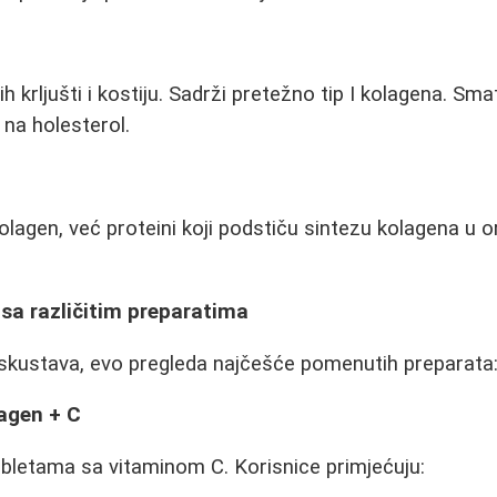
ih krljušti i kostiju. Sadrži pretežno tip I kolagena. Sm
 na holesterol.
kolagen, već proteini koji podstiču sintezu kolagena u
 sa različitim preparatima
iskustava, evo pregleda najčešće pomenutih preparata
lagen + C
bletama sa vitaminom C. Korisnice primjećuju: