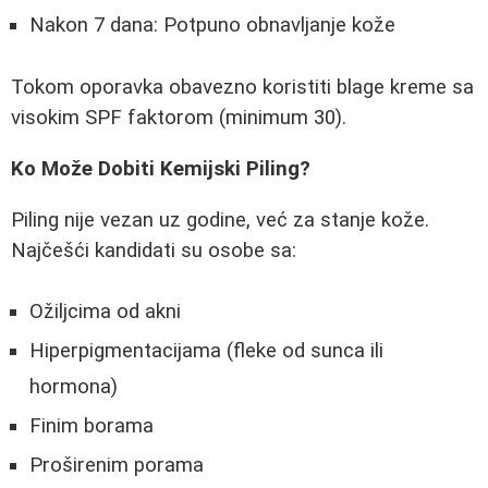
Nakon 7 dana: Potpuno obnavljanje kože
Tokom oporavka obavezno koristiti blage kreme sa
visokim SPF faktorom (minimum 30).
Ko Može Dobiti Kemijski Piling?
Piling nije vezan uz godine, već za stanje kože.
Najčešći kandidati su osobe sa:
Ožiljcima od akni
Hiperpigmentacijama (fleke od sunca ili
hormona)
Finim borama
Proširenim porama