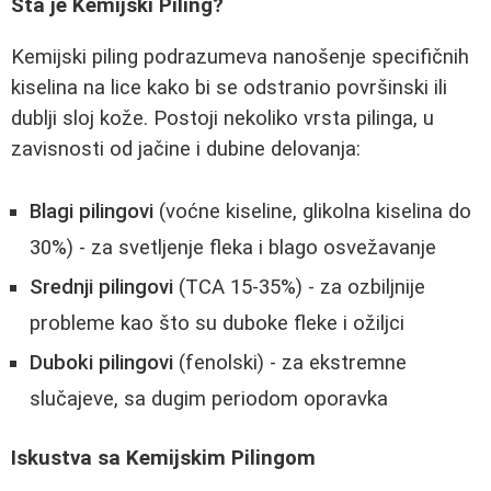
Šta je Kemijski Piling?
Kemijski piling podrazumeva nanošenje specifičnih
kiselina na lice kako bi se odstranio površinski ili
dublji sloj kože. Postoji nekoliko vrsta pilinga, u
zavisnosti od jačine i dubine delovanja:
Blagi pilingovi
(voćne kiseline, glikolna kiselina do
30%) - za svetljenje fleka i blago osvežavanje
Srednji pilingovi
(TCA 15-35%) - za ozbiljnije
probleme kao što su duboke fleke i ožiljci
Duboki pilingovi
(fenolski) - za ekstremne
slučajeve, sa dugim periodom oporavka
Iskustva sa Kemijskim Pilingom