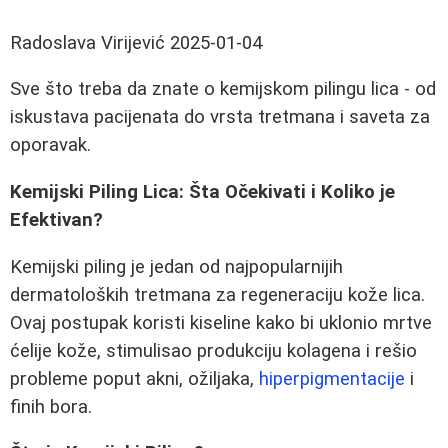
Radoslava Virijević
2025-01-04
Sve što treba da znate o kemijskom pilingu lica - od
iskustava pacijenata do vrsta tretmana i saveta za
oporavak.
Kemijski Piling Lica: Šta Očekivati i Koliko je
Efektivan?
Kemijski piling je jedan od najpopularnijih
dermatoloških tretmana za regeneraciju kože lica.
Ovaj postupak koristi kiseline kako bi uklonio mrtve
ćelije kože, stimulisao produkciju kolagena i rešio
probleme poput akni, ožiljaka,
hiperpigmentacije
i
finih bora.