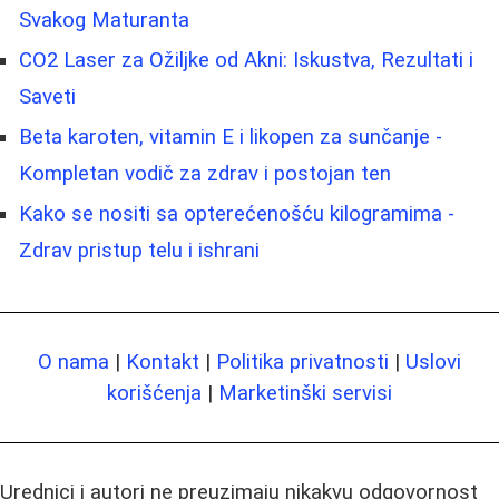
Svakog Maturanta
CO2 Laser za Ožiljke od Akni: Iskustva, Rezultati i
Saveti
Beta karoten, vitamin E i likopen za sunčanje -
Kompletan vodič za zdrav i postojan ten
Kako se nositi sa opterećenošću kilogramima -
Zdrav pristup telu i ishrani
O nama
|
Kontakt
|
Politika privatnosti
|
Uslovi
korišćenja
|
Marketinški servisi
Urednici i autori ne preuzimaju nikakvu odgovornost