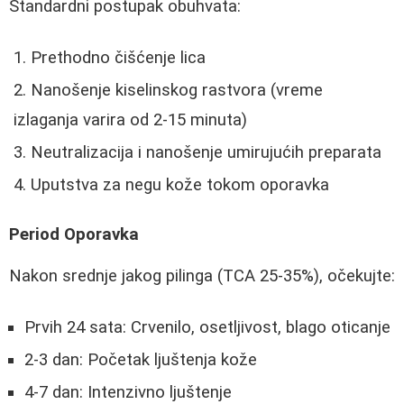
Standardni postupak obuhvata:
Prethodno čišćenje lica
Nanošenje kiselinskog rastvora (vreme
izlaganja varira od 2-15 minuta)
Neutralizacija i nanošenje umirujućih preparata
Uputstva za negu kože tokom oporavka
Period Oporavka
Nakon srednje jakog pilinga (TCA 25-35%), očekujte:
Prvih 24 sata: Crvenilo, osetljivost, blago oticanje
2-3 dan: Početak ljuštenja kože
4-7 dan: Intenzivno ljuštenje