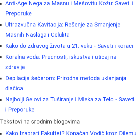
Anti-Age Nega za Masnu i Mešovitu Kožu: Saveti i
Preporuke
Ultrazvučna Kavitacija: Rešenje za Smanjenje
Masnih Naslaga i Celulita
Kako do zdravog života u 21. veku - Saveti i koraci
Koralna voda: Prednosti, iskustva i uticaj na
zdravlje
Depilacija šećerom: Prirodna metoda uklanjanja
dlačica
Najbolji Gelovi za Tuširanje i Mleka za Telo - Saveti
i Preporuke
Tekstovi na srodnim blogovima
Kako Izabrati Fakultet? Konačan Vodič kroz Dilemu