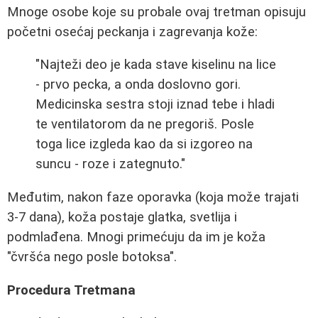
Mnoge osobe koje su probale ovaj tretman opisuju
početni osećaj peckanja i zagrevanja kože:
"Najteži deo je kada stave kiselinu na lice
- prvo pecka, a onda doslovno gori.
Medicinska sestra stoji iznad tebe i hladi
te ventilatorom da ne pregoriš. Posle
toga lice izgleda kao da si izgoreo na
suncu - roze i zategnuto."
Međutim, nakon faze oporavka (koja može trajati
3-7 dana), koža postaje glatka, svetlija i
podmlađena. Mnogi primećuju da im je koža
"čvršća nego posle botoksa".
Procedura Tretmana