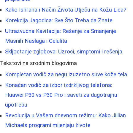
Kako Ishrana i Način Života Utječu na Kožu Lica?
Korekcija Jagodica: Sve Što Treba da Znate
Ultrazvučna Kavitacija: Rešenje za Smanjenje
Masnih Naslaga i Celulita
Skljoctanje zglobova: Uzroci, simptomi i rešenja
Tekstovi na srodnim blogovima
Kompletan vodič za negu izuzetno suve kože tela
Konačan vodič za izbor izdržljivog telefona:
Huawei P30 vs P30 Pro i saveti za dugotrajnu
upotrebu
Revolucija u Vašem dnevnom režimu: Kako Jillian
Michaels programi mijenjaju živote