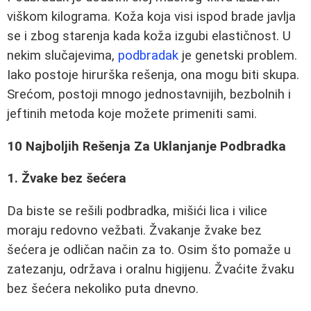
viškom kilograma. Koža koja visi ispod brade javlja
se i zbog starenja kada koža izgubi elastičnost. U
nekim slučajevima,
podbradak
je genetski problem.
Iako postoje hirurška rešenja, ona mogu biti skupa.
Srećom, postoji mnogo jednostavnijih, bezbolnih i
jeftinih metoda koje možete primeniti sami.
10 Najboljih Rešenja Za Uklanjanje Podbradka
1. Žvake bez šećera
Da biste se rešili podbradka, mišići lica i vilice
moraju redovno vežbati. Žvakanje žvake bez
šećera je odličan način za to. Osim što pomaže u
zatezanju, održava i oralnu higijenu. Žvaćite žvaku
bez šećera nekoliko puta dnevno.