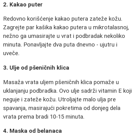
2. Kakao puter
Redovno korišćenje kakao putera zateže kožu.
Zagrejte par kašika kakao putera u mikrotalasnoj,
nežno ga umasirajte u vrat i podbradak nekoliko
minuta. Ponavljajte dva puta dnevno - ujutru i
uveče.
3. Ulje od pšeničnih klica
Masaža vrata uljem pšeničnih klica pomaže u
uklanjanju podbradka. Ovo ulje sadrži vitamin E koji
neguje i zateže kožu. Utroljajte malo ulja pre
spavanja, masirajući pokretima od donjeg dela
vrata prema bradi 10-15 minuta.
4. Maska od belanaca