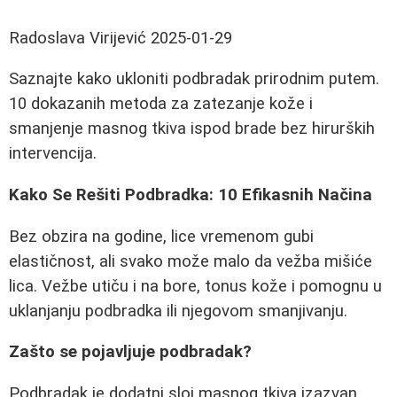
Radoslava Virijević
2025-01-29
Saznajte kako ukloniti podbradak prirodnim putem.
10 dokazanih metoda za zatezanje kože i
smanjenje masnog tkiva ispod brade bez hirurških
intervencija.
Kako Se Rešiti Podbradka: 10 Efikasnih Načina
Bez obzira na godine, lice vremenom gubi
elastičnost, ali svako može malo da vežba mišiće
lica. Vežbe utiču i na bore, tonus kože i pomognu u
uklanjanju podbradka ili njegovom smanjivanju.
Zašto se pojavljuje podbradak?
Podbradak je dodatni sloj masnog tkiva izazvan