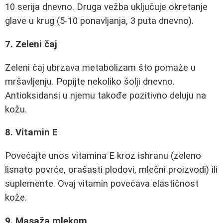
10 serija dnevno. Druga vežba uključuje okretanje
glave u krug (5-10 ponavljanja, 3 puta dnevno).
7. Zeleni čaj
Zeleni čaj ubrzava metabolizam što pomaže u
mršavljenju. Popijte nekoliko šolji dnevno.
Antioksidansi u njemu takođe pozitivno deluju na
kožu.
8. Vitamin E
Povećajte unos vitamina E kroz ishranu (zeleno
lisnato povrće, orašasti plodovi, mlečni proizvodi) ili
suplemente. Ovaj vitamin povećava elastičnost
kože.
9. Masaža mlekom