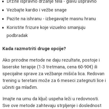
Držite ispravno držanje tela - glavu uspravno
Vezbajte kardio i vežbe snage
Pazite na ishranu - izbegavajte masnu hranu
Koristite frizure koje vizuelno smanjuju
podbradak
Kada razmotriti druge opcije?
Ako prirodne metode ne daju rezultate, postoje i
laserske terapije (1-3 tretmana, cena 60-90€) ili
specijalne sprave za vežbanje mišića lica. Redovan
trening u teretani može za 6 meseci zategnuti lice i
učiniti ga mlađim.
Imajte na umu da ključ uspeha leži u redovnosti.
Sve ove metode zahtevaju strpljenje i doslednost