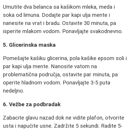
Umutite dva belanca sa kašikom mleka, meda i
soka od limuna. Dodajte par kapi ulja mente i
nanesite na vrat i bradu. Ostavite 30 minuta, pa
isperite mlakom vodom. Ponavljajte svakodnevno.
5. Glicerinska maska
Pomešajte kašiku glicerina, pola kašike epsom soli i
par kapi ulja mente. Nanosite vatom na
problematična područja, ostavite par minuta, pa
operite hladnom vodom. Ponavljajte 3-5 puta
nedeljno.
6. Vežbe za podbradak
Zabacite glavu nazad dok ne vidite plafon, otvorite
usta i napućite usne. Zadržite 5 sekundi. Radite 5-