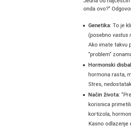
Jedna od najčešćih 
onda ovo?" Odgovor 
Genetika
: To je k
(posebno
vastus 
Ako imate takvu pr
"problem" zonam
Hormonski disba
hormona rasta, mo
Stres, nedostatak
Način života
: "Pr
korisnica primetil
kortizola, hormon
Kasno odlazenje 