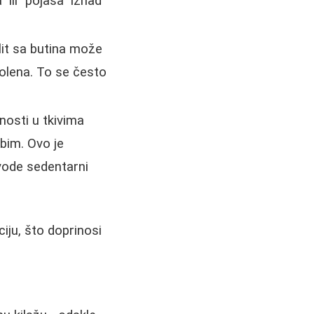
 ili "pojasa" iznad
lit sa butina može
kolena. To se često
nosti u tkivima
bim. Ovo je
vode sedentarni
iju, što doprinosi