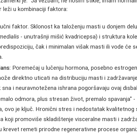
zamerki je: "Ja vežbam, ne nosim štikle, imam normaln
leži u kombinaciji faktora:
liučni faktor. Sklonost ka taloženju masti u donjem delu
medialis
- unutrašnji mišić kvadricepsa) i struktura kol
edispoziciju, čak i minimalan višak masti ili vode će s
a.
lans
: Poremećaj u lučenju hormona, posebno estrogena,
že direktno uticati na distribuciju masti i zadržavanje
 sna i neuravnotežena ishrana pogoršavaju ovaj disba
emalo odmora, plus stresan život, premalo spavanja" - 
a, ovo je ključ. Hronični stres i nedostatak kvalitetnog
a koji promoviše skladištenje visceralne masti i zadrž
u krevet remeti prirodne regenerativne procese organ