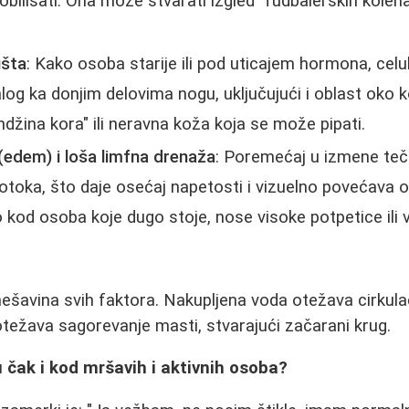
ilisati. Ona može stvarati izgled "fudbalerskih kolena"
ušta
: Kako osoba starije ili pod uticajem hormona, celu
talog ka donjim delovima nogu, uključujući i oblast oko 
ndžina kora" ili neravna koža koja se može pipati.
(edem) i loša limfna drenaža
: Poremećaj u izmene teč
toka, što daje osećaj napetosti i vizuelno povećava o
kod osoba koje dugo stoje, nose visoke potpetice ili 
mešavina svih faktora. Nakupljena voda otežava cirkulac
 otežava sagorevanje masti, stvarajući začarani krug.
u čak i kod mršavih i aktivnih osoba?