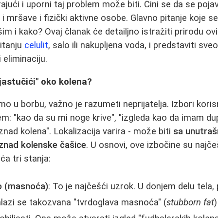
rajući i uporni taj problem može biti. Čini se da se poja
 i mršave i fizički aktivne osobe. Glavno pitanje koje se p
m i kako? Ovaj članak će detailjno istražiti prirodu ovi
pitanju
celulit
, salo ili nakupljena voda, i predstaviti sv
 eliminaciju.
"jastučići" oko kolena?
o u borbu, važno je razumeti neprijatelja. Izbori kori
em: "kao da su mi noge krive", "izgleda kao da imam dup
iznad kolena". Lokalizacija varira - može biti
sa unutraš
iznad kolenske čašice
. U osnovi, ove izbočine su najč
ća tri stanja:
o (masnoća)
: To je najčešći uzrok. U donjem delu tela
nalazi se takozvana "tvrdoglava masnoća" (
stubborn fat