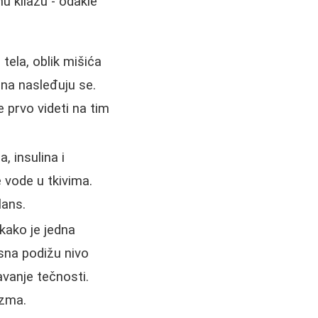
u kilažu - odakle
 tela, oblik mišića
ena nasleđuju se.
e prvo videti na tim
 insulina i
 vode u tkivima.
lans.
kako je jedna
 sna podižu nivo
avanje tečnosti.
izma.