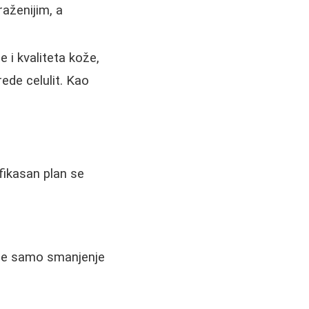
aženijim, a
e i kvaliteta kože,
ede celulit. Kao
Efikasan plan se
nije samo smanjenje