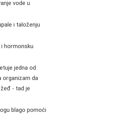
vanje vode u
pale i taloženju
e i hormonsku
vetuje jedna od
va organizam da
žeđ - tad je
 mogu blago pomoći