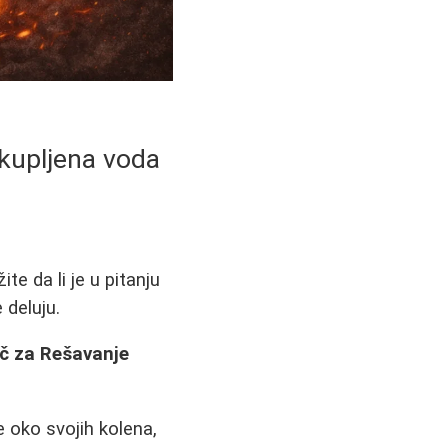
nakupljena voda
e da li je u pitanju
 deluju.
ič za Rešavanje
ke oko svojih kolena,