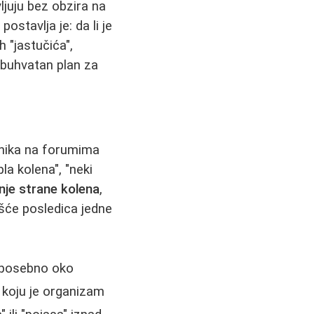
vljuju bez obzira na
ostavlja je: da li je
h "jastučića",
eobuhvatan plan za
snika na forumima
la kolena", "neki
nje strane kolena
,
ešće posledica jedne
, posebno oko
) koju je organizam