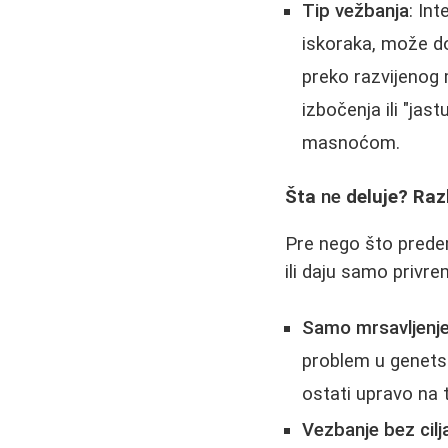
Tip vežbanja
: In
iskoraka, može do
preko razvijenog 
izbočenja ili "ja
masnoćom.
Šta
ne
deluje? Raz
Pre nego što predem
ili daju samo privr
Samo mrsavljenj
problem u genetsk
ostati upravo na 
Vezbanje bez cilj