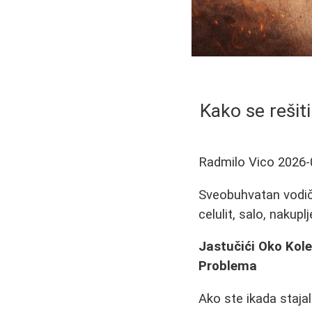
Kako se rešiti
Radmilo Vico
2026-
Sveobuhvatan vodič o
celulit, salo, nakup
Jastučići Oko Kole
Problema
Ako ste ikada stajali