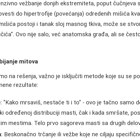
tenzivno vežbanje donjih ekstremiteta, poput čučnjeva s
vesti do hipertrofije (povećanja) odredenih mišića kv
mišića postoji i tanak sloj masnog tkiva, može se stvor
stučića". Ovo nije salo, već anatomska građa, ali se čes
bijanje mitova
o na rešenja, važno je isključiti metode koje su se p
emene rezultate:
e
: "Kako mrsaviš, nestaće ti i to" - ovo je tačno samo d
i određenoj distribuciji masti, čak i kada smršate, pos
tim mestima. Telo prvo sagoreva masti sa drugih delo
a
: Beskonačno trčanje ili vežbe koje ne ciljaju specifič