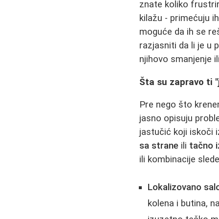
znate koliko frustri
kilažu - primećuju ih
moguće da ih se reši
razjasniti da li je u 
njihovo smanjenje ili
Šta su zapravo ti 
Pre nego što krenem
jasno opisuju probl
jastučić koji iskoči 
sa strane
ili
tačno 
ili kombinacije slede
Lokalizovano sal
kolena i butina, 