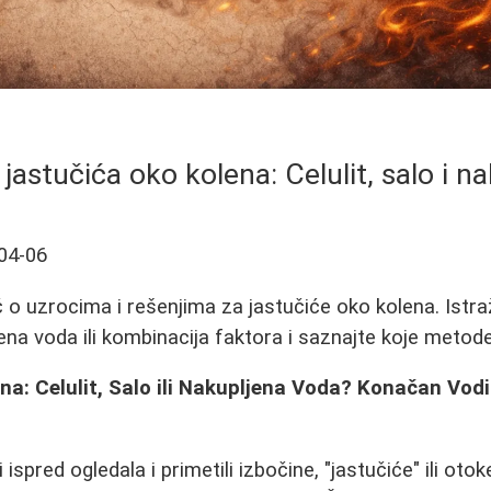
 jastučića oko kolena: Celulit, salo i 
04-06
 uzrocima i rešenjima za jastučiće oko kolena. Istražit
ljena voda ili kombinacija faktora i saznajte koje metode
na: Celulit, Salo ili Nakupljena Voda? Konačan Vod
 ispred ogledala i primetili izbočine, "jastučiće" ili oto