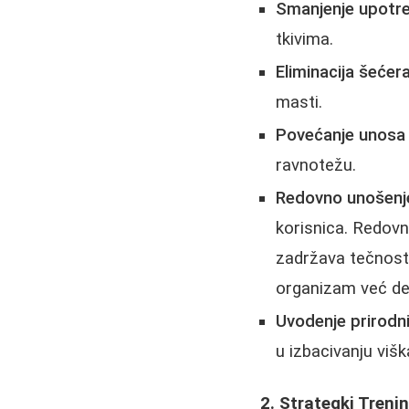
Smanjenje upotre
tkivima.
Eliminacija šećer
masti.
Povećanje unosa 
ravnotežu.
Redovno unošenj
korisnica. Redovn
zadržava tečnost "
organizam već deh
Uvodenje prirodni
u izbacivanju višk
2. Strategki Treni