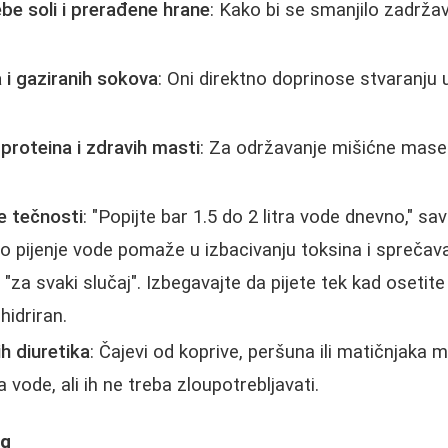
be soli i prerađene hrane
: Kako bi se smanjilo zadrža
a i gaziranih sokova
: Oni direktno doprinose stvaranju u
proteina i zdravih masti
: Za održavanje mišićne mas
e tečnosti
: "Popijte bar 1.5 do 2 litra vode dnevno," sa
o pijenje vode pomaže u izbacivanju toksina i spreča
za svaki slučaj". Izbegavajte da pijete tek kad osetite 
idriran.
h diuretika
: Čajevi od koprive, peršuna ili matičnjaka
a vode, ali ih ne treba zloupotrebljavati.
ng