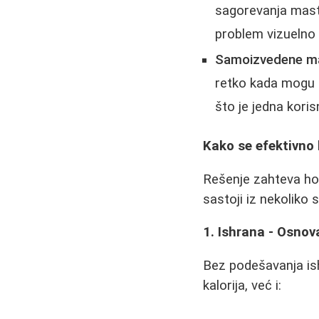
sagorevanja masti
problem vizuelno i
Samoizvedene ma
retko kada mogu d
što je jedna koris
Kako se efektivno 
Rešenje zahteva holi
sastoji iz nekoliko
1. Ishrana - Osnov
Bez podešavanja ishr
kalorija, već i: