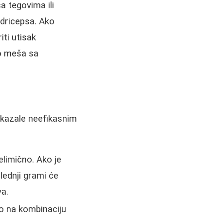
a tegovima ili
adricepsa. Ako
iti utisak
to meša sa
okazale neefikasnim
elimično. Ako je
lednji grami će
va.
no na kombinaciju