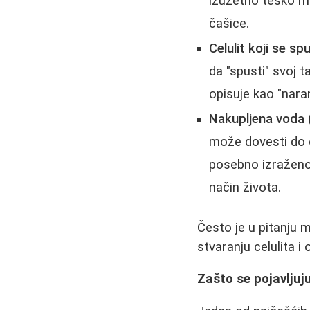
izuzetno teško mob
čašice.
Celulit koji se sp
da "spusti" svoj 
opisuje kao "nara
Nakupljena voda 
može dovesti do o
posebno izraženo 
način života.
Često je u pitanju 
stvaranju celulita i
Zašto se pojavljuj