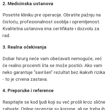
2. Medicinska ustanova
Posetite kliniku pre operacije. Obratite pažnju na
čistoću, profesionalnost osoblja i opremljenost.
Kvalitetna ustanova ima certifikate i dozvolu za
rad.
3. Realna očekivanja
Dobar hirurg neće vam obećavati nemoguće, već
će realno proceniti šta se može postići. Ako vam
neko garantuje "savršen" rezultat bez ikakvih rizika
- to je crvena zastava.
4. Preporuke i reference
Raspitajte se kod ljudi koji su već prošli kroz slične
zahvate. Online recenzije su korisne, ali ne treba ih