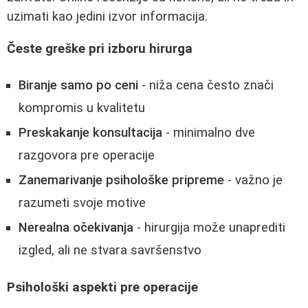
uzimati kao jedini izvor informacija.
Česte greške pri izboru hirurga
Biranje samo po ceni
- niža cena često znači
kompromis u kvalitetu
Preskakanje konsultacija
- minimalno dve
razgovora pre operacije
Zanemarivanje psihološke pripreme
- važno je
razumeti svoje motive
Nerealna očekivanja
- hirurgija može unaprediti
izgled, ali ne stvara savršenstvo
Psihološki aspekti pre operacije