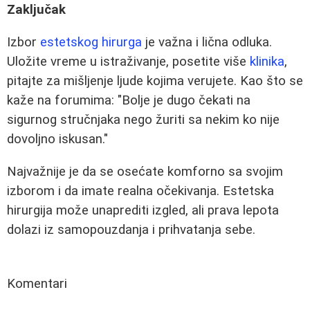
Zaključak
Izbor
estetskog hirurga
je važna i lična odluka.
Uložite vreme u istraživanje, posetite više
klinika
,
pitajte za mišljenje ljude kojima verujete. Kao što se
kaže na forumima: "Bolje je dugo čekati na
sigurnog stručnjaka nego žuriti sa nekim ko nije
dovoljno iskusan."
Najvažnije je da se osećate komforno sa svojim
izborom i da imate realna očekivanja. Estetska
hirurgija može unaprediti izgled, ali prava lepota
dolazi iz samopouzdanja i prihvatanja sebe.
Komentari