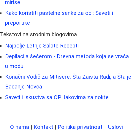
mirise
Kako koristiti pastelne senke za oči: Saveti i
preporuke
Tekstovi na srodnim blogovima
Najbolje Letnje Salate Recepti
Depilacija šećerom - Drevna metoda koja se vraća
u modu
Konačni Vodič za Mitisere: Šta Zaista Radi, a Šta je
Bacanje Novca
Saveti i iskustva sa OPI lakovima za nokte
O nama
|
Kontakt
|
Politika privatnosti
|
Uslovi