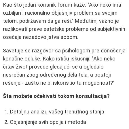
Kao što jedan korisnik forum kaže: "Ako neko ima
ozbiljan i racionalno objašnjiv problem sa svojim
telom, podržavam da ga reši." Međutim, važno je
razlikovati prave estetske probleme od subjektivnih
osećaja nezadovoljstva sobom.
Savetuje se razgovor sa psihologom pre donošenja
konačne odluke. Kako ističu iskusniji: "Ako neko
čitav život provede gledajući se u ogledalo
nesrećan zbog određenog dela tela, a postoji
rešenje - zašto ne bi iskoristio tu mogućnost?"
Šta možete očekivati tokom konsultacija?
Detaljnu analizu vašeg trenutnog stanja
Objašnjenje svih opcija i metoda