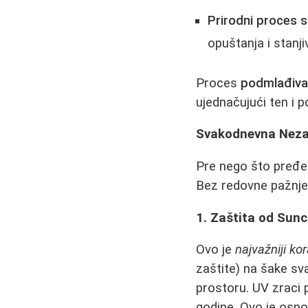
Prirodni proces s
opuštanja i stanji
Proces
podmlađiva
ujednačujući ten i p
Svakodnevna Neza
Pre nego što pređe
Bez redovne pažnje,
1. Zaštita od Sun
Ovo je
najvažniji ko
zaštite) na šake sv
prostoru. UV zraci 
godine. Ovo je osn