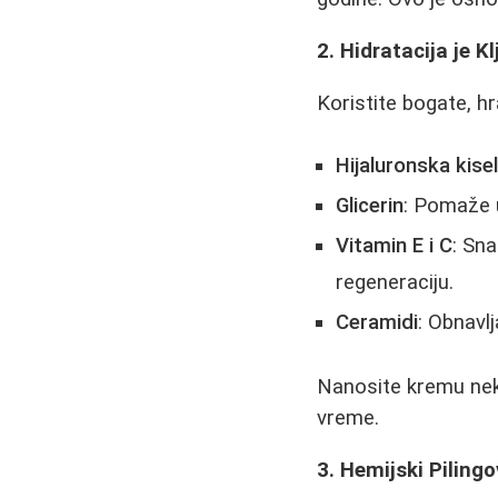
2. Hidratacija je K
Koristite bogate, h
Hijaluronska kisel
Glicerin
: Pomaže 
Vitamin E i C
: Sna
regeneraciju.
Ceramidi
: Obnavlj
Nanosite kremu neko
vreme.
3. Hemijski Pilingo