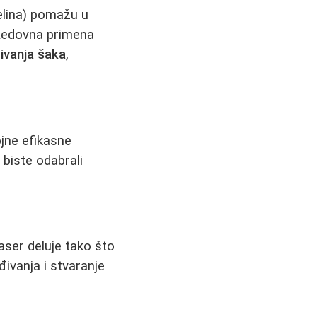
selina) pomažu u
 Redovna primena
ivanja šaka
,
jne efikasne
biste odabrali
laser deluje tako što
ivanja i stvaranje