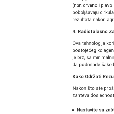
(npr. crveno i plavo
poboljšavaju cirkul
rezultata nakon agr
4. Radiotalasno Z
Ova tehnologija kori
postojećeg kolagena
je brz, sa minimaln
da
podmlade šake
b
Kako Održati Rezu
Nakon što ste prošl
zahteva doslednost
Nastavite sa zaš