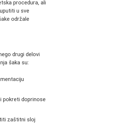
tska procedura, ali
uputiti u sve
šake održale
nego drugi delovi
enja šaka su:
igmentaciju
i pokreti doprinose
ti zaštitni sloj