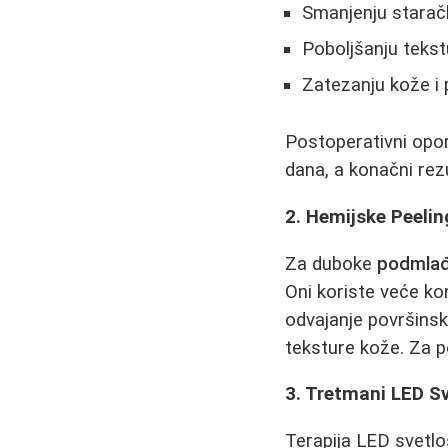
Smanjenju starаčk
Poboljšanju tekst
Zatezanju kože i 
Postoperativni opor
dana, a konačni rez
2. Hemijske Peeli
Za duboke
podmlađ
Oni koriste veće kon
odvajanje površinski
teksture kože. Za p
3. Tretmani LED S
Terapija LED svetlo