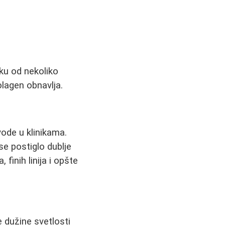
ku od nekoliko
olagen obnavlja.
zvode u klinikama.
 se postiglo dublje
finih linija i opšte
 dužine svetlosti