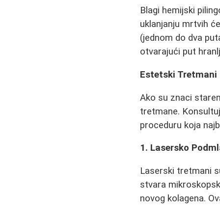
Blagi hemijski pilin
uklanjanju mrtvih ć
(jednom do dva put
otvarajući put hran
Estetski Tretmani
Ako su znaci staren
tretmane. Konsultuj
proceduru koja naj
1. Lasersko Podml
Laserski tretmani s
stvara mikroskopske
novog kolagena. Ov