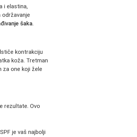
 i elastina,
za održavanje
đivanje šaka
.
dstiče kontrakciju
glatka koža. Tretman
 za one koji žele
e rezultate. Ovo
SPF je vaš najbolji