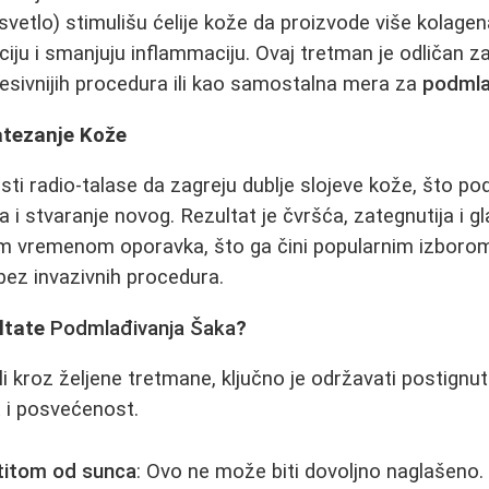
 svetlo) stimulišu ćelije kože da proizvode više kolagena
aciju i smanjuju inflammaciju. Ovaj tretman je odličan 
esivnijih procedura ili kao samostalna mera za
podmla
atezanje Kože
sti radio-talase da zagreju dublje slojeve kože, što po
 i stvaranje novog. Rezultat je čvršća, zategnutija i 
im vremenom oporavka, što ga čini popularnim izborom
ez invazivnih procedura.
ltate
Podmlađivanja Šaka
?
i kroz željene tretmane, ključno je održavati postignut
 i posvećenost.
titom od sunca
: Ovo ne može biti dovoljno naglašeno. 