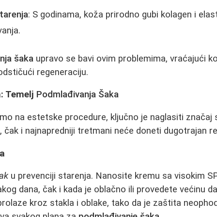
tarenja
: S godinama, koža prirodno gubi kolagen i elas
vanja.
nja šaka
upravo se bavi ovim problemima, vraćajući k
odstičući regeneraciju.
: Temelj
Podmlađivanja Šaka
mo na estetske procedure, ključno je naglasiti značaj
 čak i najnapredniji tretmani neće doneti dugotrajan re
ca
rak
u prevenciji starenja. Nanosite kremu sa visokim 
akog dana, čak i kada je oblаčno ili provedete većinu 
prolaze kroz stakla i oblake, tako da je zaštita neoph
ova svakog plana za
podmlađivanje šaka
.