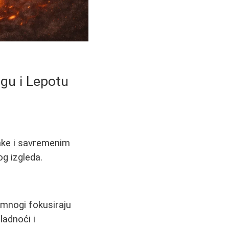
gu i Lepotu
ake i savremenim
g izgleda.
 mnogi fokusiraju
ladnoći i