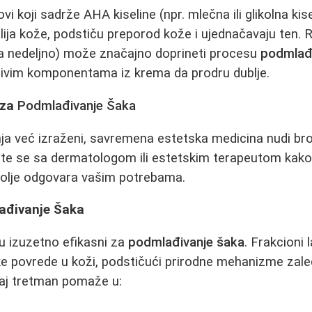
govi koji sadrže AHA kiseline (npr. mlečna ili glikolna ki
elija kože, podstiču preporod kože i ujednačavaju ten.
a nedeljno) može značajno doprineti procesu
podmlađ
ljivim komponentama iz krema da prodru dublje.
 za
Podmlađivanje Šaka
ja već izraženi, savremena estetska medicina nudi bro
te se sa dermatologom ili estetskim terapeutom kako 
bolje odgovara vašim potrebama.
ađivanje Šaka
u izuzetno efikasni za
podmlađivanje šaka
. Frakcioni 
 povrede u koži, podstičući prirodne mehanizme zaleđ
aj tretman pomaže u: