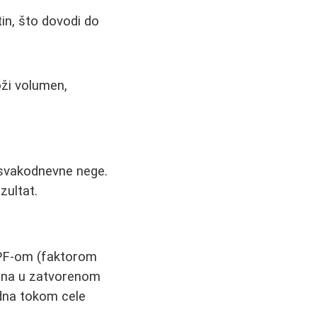
tin, što dovodi do
oži volumen,
 svakodnevne nege.
zultat.
SPF-om (faktorom
dana u zatvorenom
odna tokom cele