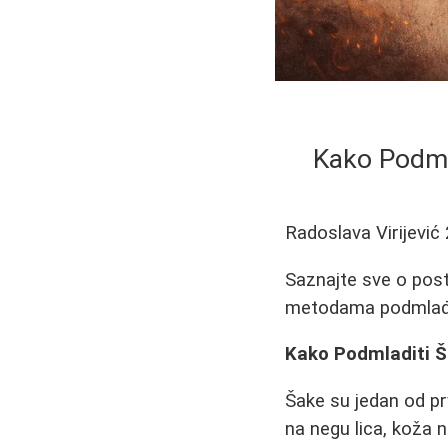
Kako Podml
Radoslava Virijević
Saznajte sve o pos
metodama podmlađiv
Kako Podmladiti Š
Šake su jedan od pr
na negu lica, koža 