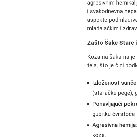
agresivnim hemikal
i svakodnevna nega 
aspekte podmlađivan
mladalačkim i zdrav
Zašto Šake Stare 
Koža na šakama je i
tela, što je čini po
Izloženost sunče
(staračke pege), gu
Ponavljajući pokr
gubitku čvrstoće 
Agresivna hemija
kože.