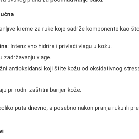
ljučna
ranljive kreme za ruke koje sadrže komponente kao što
ina
: Intenzivno hidrira i privlači vlagu u kožu.
u zadržavanju vlage.
žni antioksidansi koji štite kožu od oksidativnog stres
aju prirodni zaštitni barijer kože.
liko puta dnevno, a posebno nakon pranja ruku ili pre
vi