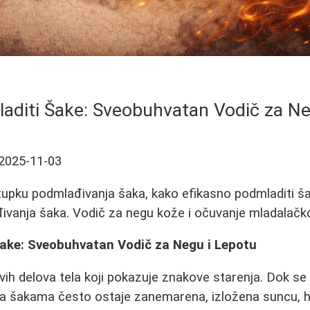
aditi Šake: Sveobuhvatan Vodič za Ne
2025-11-03
tupku podmlađivanja šaka, kako efikasno podmladiti š
anja šaka. Vodič za negu kože i očuvanje mladalačko
ake: Sveobuhvatan Vodič za Negu i Lepotu
vih delova tela koji pokazuje znakove starenja. Dok se
na šakama često ostaje zanemarena, izložena suncu, h