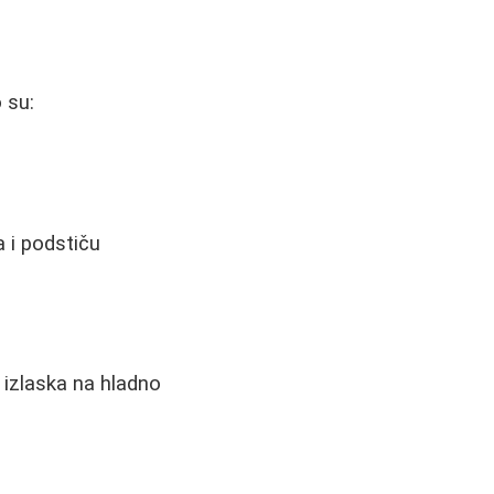
 su:
a i podstiču
 izlaska na hladno