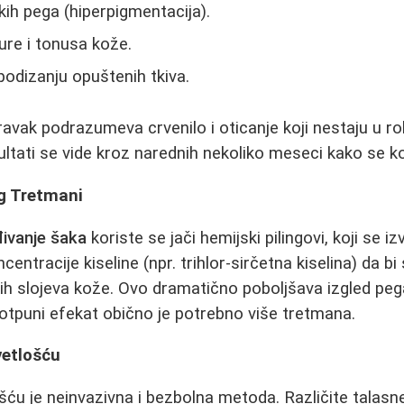
ih pega (hiperpigmentacija).
ure i tonusa kože.
podizanju opuštenih tkiva.
avak podrazumeva crvenilo i oticanje koji nestaju u ro
ultati se vide kroz narednih nekoliko meseci kako se k
ng Tretmani
ivanje šaka
koriste se jači hemijski pilingovi, koji se i
centracije kiseline (npr. trihlor-sirčetna kiselina) da bi
h slojeva kože. Ovo dramatično poboljšava izgled pega, 
otpuni efekat obično je potrebno više tretmana.
vetlošću
šću je neinvazivna i bezbolna metoda. Različite talasne