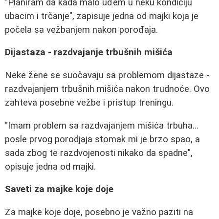
"Planiram da kada malo uđem u neku kondiciju
ubacim i trčanje", zapisuje jedna od majki koja je
počela sa vežbanjem nakon porođaja.
Dijastaza - razdvajanje trbušnih mišića
Neke žene se suočavaju sa problemom dijastaze -
razdvajanjem trbušnih mišića nakon trudnoće. Ovo
zahteva posebne vežbe i pristup treningu.
"Imam problem sa razdvajanjem mišića trbuha...
posle prvog porodjaja stomak mi je brzo spao, a
sada zbog te razdvojenosti nikako da spadne",
opisuje jedna od majki.
Saveti za majke koje doje
Za majke koje doje, posebno je važno paziti na