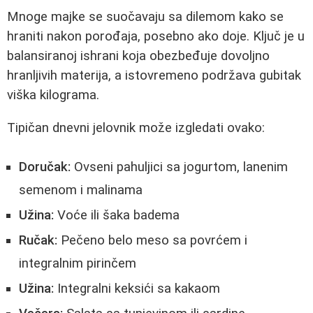
Mnoge majke se suočavaju sa dilemom kako se
hraniti nakon porođaja, posebno ako doje. Ključ je u
balansiranoj ishrani koja obezbeđuje dovoljno
hranljivih materija, a istovremeno podržava gubitak
viška kilograma.
Tipičan dnevni jelovnik može izgledati ovako:
Doručak:
Ovseni pahuljici sa jogurtom, lanenim
semenom i malinama
Užina:
Voće ili šaka badema
Ručak:
Pečeno belo meso sa povrćem i
integralnim pirinčem
Užina:
Integralni keksići sa kakaom