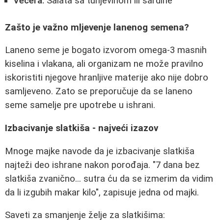
Večera:
Salata sa tunjevinom ili sardine
Zašto je važno mljevenje lanenog semena?
Laneno seme je bogato izvorom omega-3 masnih
kiselina i vlakana, ali organizam ne može pravilno
iskoristiti njegove hranljive materije ako nije dobro
samljeveno. Zato se preporučuje da se laneno
seme samelje pre upotrebe u ishrani.
Izbacivanje slatkiša - najveći izazov
Mnoge majke navode da je izbacivanje slatkiša
najteži deo ishrane nakon porođaja. "7 dana bez
slatkiša zvanično... sutra ću da se izmerim da vidim
da li izgubih makar kilo", zapisuje jedna od majki.
Saveti za smanjenje želje za slatkišima: