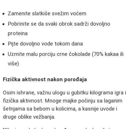
Zamenite slatkiše svežim voćem
Pobrinite se da svaki obrok sadrži dovoljno
proteina
Pijte dovoljno vode tokom dana
Uzmite malu porciju crne čokolade (70% kakaa ili
više)
Fizička aktivnost nakon porođaja
Osim ishrane, važnu ulogu u gubitku kilograma igra i
fizička aktivnost. Mnoge majke počinju sa laganim
šetnjama sa bebom u kolicima, a kasnije uvode i
druge oblike vežbanja.