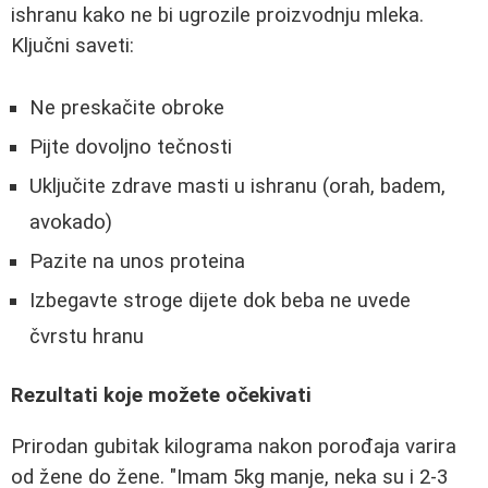
ishranu kako ne bi ugrozile proizvodnju mleka.
Ključni saveti:
Ne preskačite obroke
Pijte dovoljno tečnosti
Uključite zdrave masti u ishranu (orah, badem,
avokado)
Pazite na unos proteina
Izbegavte stroge dijete dok beba ne uvede
čvrstu hranu
Rezultati koje možete očekivati
Prirodan gubitak kilograma nakon porođaja varira
od žene do žene. "Imam 5kg manje, neka su i 2-3