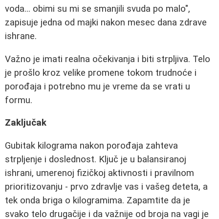
voda... obimi su mi se smanjili svuda po malo",
zapisuje jedna od majki nakon mesec dana zdrave
ishrane.
Važno je imati realna očekivanja i biti strpljiva. Telo
je prošlo kroz velike promene tokom trudnoće i
porođaja i potrebno mu je vreme da se vrati u
formu.
Zaključak
Gubitak kilograma nakon porođaja zahteva
strpljenje i doslednost. Ključ je u balansiranoj
ishrani, umerenoj fizičkoj aktivnosti i pravilnom
prioritizovanju - prvo zdravlje vas i vašeg deteta, a
tek onda briga o kilogramima. Zapamtite da je
svako telo drugačije i da važnije od broja na vagi je