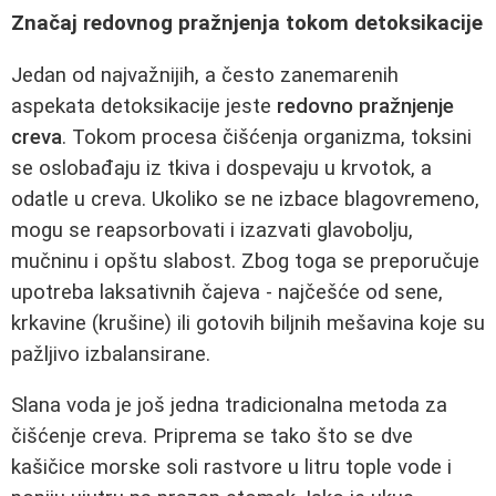
Značaj redovnog pražnjenja tokom detoksikacije
Jedan od najvažnijih, a često zanemarenih
aspekata detoksikacije jeste
redovno pražnjenje
creva
. Tokom procesa čišćenja organizma, toksini
se oslobađaju iz tkiva i dospevaju u krvotok, a
odatle u creva. Ukoliko se ne izbace blagovremeno,
mogu se reapsorbovati i izazvati glavobolju,
mučninu i opštu slabost. Zbog toga se preporučuje
upotreba laksativnih čajeva - najčešće od sene,
krkavine (krušine) ili gotovih biljnih mešavina koje su
pažljivo izbalansirane.
Slana voda je još jedna tradicionalna metoda za
čišćenje creva. Priprema se tako što se dve
kašičice morske soli rastvore u litru tople vode i