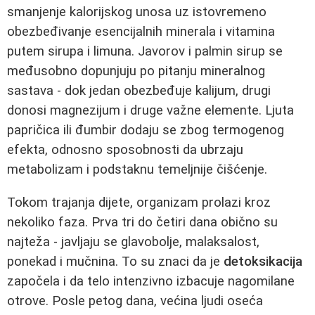
smanjenje kalorijskog unosa uz istovremeno
obezbeđivanje esencijalnih minerala i vitamina
putem sirupa i limuna. Javorov i palmin sirup se
međusobno dopunjuju po pitanju mineralnog
sastava - dok jedan obezbeđuje kalijum, drugi
donosi magnezijum i druge važne elemente. Ljuta
papričica ili đumbir dodaju se zbog termogenog
efekta, odnosno sposobnosti da ubrzaju
metabolizam i podstaknu temeljnije čišćenje.
Tokom trajanja dijete, organizam prolazi kroz
nekoliko faza. Prva tri do četiri dana obično su
najteža - javljaju se glavobolje, malaksalost,
ponekad i mučnina. To su znaci da je
detoksikacija
započela i da telo intenzivno izbacuje nagomilane
otrove. Posle petog dana, većina ljudi oseća