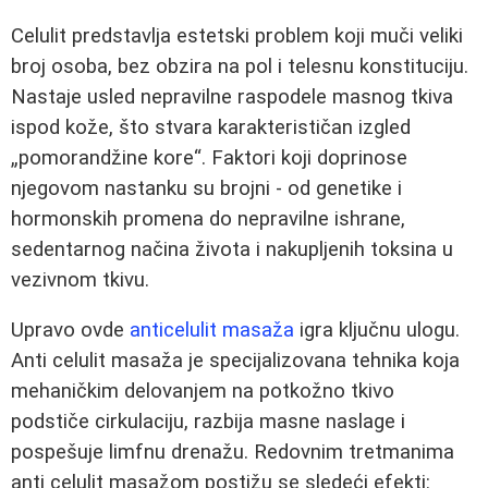
Celulit predstavlja estetski problem koji muči veliki
broj osoba, bez obzira na pol i telesnu konstituciju.
Nastaje usled nepravilne raspodele masnog tkiva
ispod kože, što stvara karakterističan izgled
„pomorandžine kore“. Faktori koji doprinose
njegovom nastanku su brojni - od genetike i
hormonskih promena do nepravilne ishrane,
sedentarnog načina života i nakupljenih toksina u
vezivnom tkivu.
Upravo ovde
anticelulit masaža
igra ključnu ulogu.
Anti celulit masaža je specijalizovana tehnika koja
mehaničkim delovanjem na potkožno tkivo
podstiče cirkulaciju, razbija masne naslage i
pospešuje limfnu drenažu. Redovnim tretmanima
anti celulit masažom postižu se sledeći efekti: