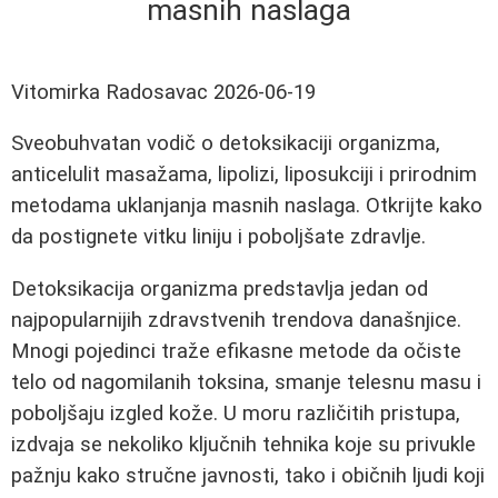
masnih naslaga
Vitomirka Radosavac
2026-06-19
Sveobuhvatan vodič o detoksikaciji organizma,
anticelulit masažama, lipolizi, liposukciji i prirodnim
metodama uklanjanja masnih naslaga. Otkrijte kako
da postignete vitku liniju i poboljšate zdravlje.
Detoksikacija organizma predstavlja jedan od
najpopularnijih zdravstvenih trendova današnjice.
Mnogi pojedinci traže efikasne metode da očiste
telo od nagomilanih toksina, smanje telesnu masu i
poboljšaju izgled kože. U moru različitih pristupa,
izdvaja se nekoliko ključnih tehnika koje su privukle
pažnju kako stručne javnosti, tako i običnih ljudi koji