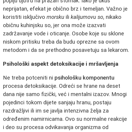
popiju ujutru na prazan stomak. Iako je ukus
neprijatan, efekat je obično brz i temeljan. Važno je
koristiti isključivo
morsku
ili
kalijumovu so
, nikako
običnu kuhinjsku so, jer ona može izazvati
zadržavanje vode i oticanje. Osobe koje su sklone
niskom pritisku treba da budu oprezne sa ovom
metodom i da se prethodno posavetuju sa lekarom.
Psihološki aspekt detoksikacije i mršavljenja
Ne treba potceniti ni
psihološku komponentu
procesa detoksikacije. Odreći se hrane na deset
dana nije samo fizički, već i mentalni izazov. Mnogi
pojedinci tokom dijete sanjaju hranu, postaju
razdražljivi ili im se javlja intenzivna želja za
određenim namirnicama. Ovo su normalne reakcije
i deo su procesa odvikavanja organizma od