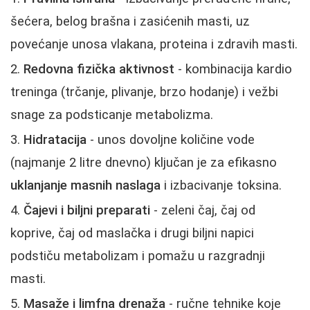
šećera, belog brašna i zasićenih masti, uz
povećanje unosa vlakana, proteina i zdravih masti.
Redovna fizička aktivnost
- kombinacija kardio
treninga (trčanje, plivanje, brzo hodanje) i vežbi
snage za podsticanje metabolizma.
Hidratacija
- unos dovoljne količine vode
(najmanje 2 litre dnevno) ključan je za efikasno
uklanjanje masnih naslaga
i izbacivanje toksina.
Čajevi i biljni preparati
- zeleni čaj, čaj od
koprive, čaj od maslačka i drugi biljni napici
podstiču metabolizam i pomažu u razgradnji
masti.
Masaže i limfna drenaža
- ručne tehnike koje