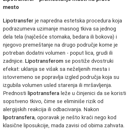
mesto
Lipotransfer
je napredna estetska procedura koja
podrazumeva uzimanje masnog tkiva sa jednog
dela tela (najčešće stomaka, bedara ili bokova) i
njegovo premeštanje na drugo područje kome je
potreban dodatni volumen - poput lica, grudi ili
zadnjice.
Lipotransferom
se postiže dvostruki
efekat: uklanja se višak sa neželjenih mesta i
istovremeno se popravlja izgled područja koja su
izgubila volumen usled starenja ili mršavljenja.
Prednosti
lipotransfera
leže u činjenici da se koristi
sopstveno tkivo, čime se eliminiše rizik od
alergijskih reakcija ili odbacivanja. Nakon
lipotransfera
, oporavak je nešto kraći nego kod
klasične liposukcije, mada zavisi od obima zahvata.