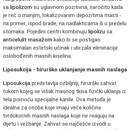
sa
lipolizom
su uglavnom pozitivna, naročito kada
je reč o manjim, lokalizovanim depozitima masti -
na primer, ispod brade, na nadlakticama ili u predelu
stomaka. Pojedini centri kombinuju
lipolizu
sa
anticelulit masažom
kako bi se postigao
maksimalan estetski učinak i ubrzala eliminacija
oslobođenih masnih kiselina.
Liposukcija - hirurško uklanjanje masnih naslaga
Liposukcija
predstavlja ozbiljniji, hirurški zahvat
tokom kojeg se višak masnog tkiva fizički uklanja iz
tela pomoću specijalne kanile. Ova metoda je
idealna za osobe koje imaju veće količine
tvrdokornih masnih naslaga koje ne reaguju na
dijetu i vežbanje. Zahvat se najčešće izvodi u