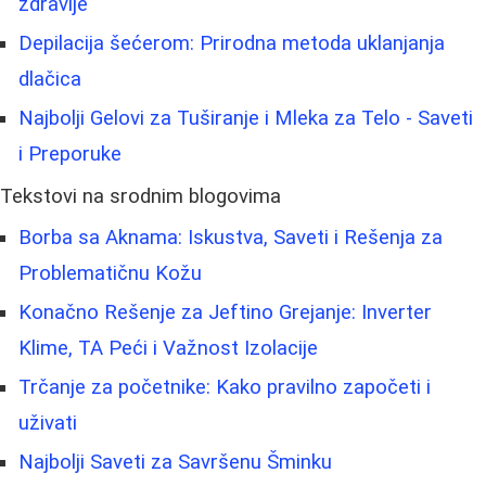
zdravlje
Depilacija šećerom: Prirodna metoda uklanjanja
dlačica
Najbolji Gelovi za Tuširanje i Mleka za Telo - Saveti
i Preporuke
Tekstovi na srodnim blogovima
Borba sa Aknama: Iskustva, Saveti i Rešenja za
Problematičnu Kožu
Konačno Rešenje za Jeftino Grejanje: Inverter
Klime, TA Peći i Važnost Izolacije
Trčanje za početnike: Kako pravilno započeti i
uživati
Najbolji Saveti za Savršenu Šminku