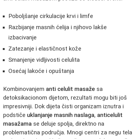
Poboljšanje cirkulacije krvi i limfe
Razbijanje masnih ćelija i njihovo lakše
izbacivanje
Zatezanje i elastičnost kože
Smanjenje vidljivosti celulita
Osećaj lakoće i opuštanja
Kombinovanjem
anti celulit masaže
sa
detoksikacionom dijetom, rezultati mogu biti još
impresivniji. Dok dijeta čisti organizam iznutra i
podstiče
uklanjanje masnih naslaga
,
anticelulit
masažama
se deluje spolja, direktno na
problematična područja. Mnogi centri za negu tela