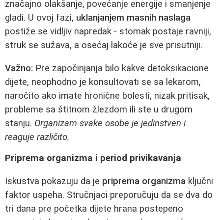
značajno olakšanje, povećanje energije i smanjenje
gladi. U ovoj fazi,
uklanjanjem masnih naslaga
postiže se vidljiv napredak - stomak postaje ravniji,
struk se sužava, a osećaj lakoće je sve prisutniji.
Važno:
Pre započinjanja bilo kakve detoksikacione
dijete, neophodno je konsultovati se sa lekarom,
naročito ako imate hronične bolesti, nizak pritisak,
probleme sa štitnom žlezdom ili ste u drugom
stanju.
Organizam svake osobe je jedinstven i
reaguje različito.
Priprema organizma i period privikavanja
Iskustva pokazuju da je
priprema organizma
ključni
faktor uspeha. Stručnjaci preporučuju da se dva do
tri dana pre početka dijete hrana postepeno