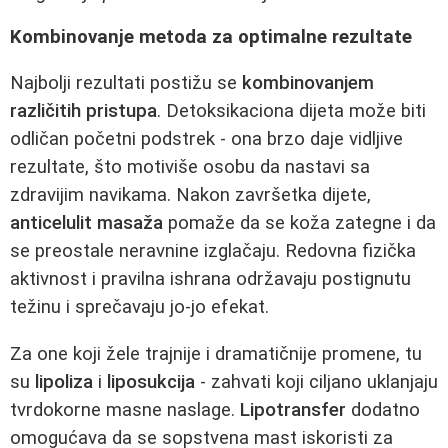
Kombinovanje metoda za optimalne rezultate
Najbolji rezultati postižu se
kombinovanjem
različitih pristupa
. Detoksikaciona dijeta može biti
odličan početni podstrek - ona brzo daje vidljive
rezultate, što motiviše osobu da nastavi sa
zdravijim navikama. Nakon završetka dijete,
anticelulit masaža
pomaže da se koža zategne i da
se preostale neravnine izglačaju. Redovna fizička
aktivnost i pravilna ishrana održavaju postignutu
težinu i sprečavaju jo-jo efekat.
Za one koji žele trajnije i dramatičnije promene, tu
su
lipoliza
i
liposukcija
- zahvati koji ciljano uklanjaju
tvrdokorne masne naslage.
Lipotransfer
dodatno
omogućava da se sopstvena mast iskoristi za