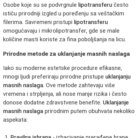
Osobe koje su se podvrgnule
lipotransferu
često
ističu prirodniji izgled u poređenju sa veštačkim
filerima. Savremeni pristupi
lipotransferu
omogućavaju i mikrolipotransfer, gde se male
količine masti koriste za fina poboljšanja na licu.
Prirodne metode za uklanjanje masnih naslaga
Iako su moderne estetske procedure efikasne,
mnogi ljudi preferiraju prirodne pristupe
uklanjanju
masnih naslaga
. Ove metode zahtevaju više
vremena i strpljenja, ali nose manje rizika i često
donose dodatne zdravstvene benefite.
Uklanjanje
masnih naslaga
prirodnim putem obuhvata nekoliko
aspekata:
Pravilna ishrana
- izbacivanje prerađene hrane,