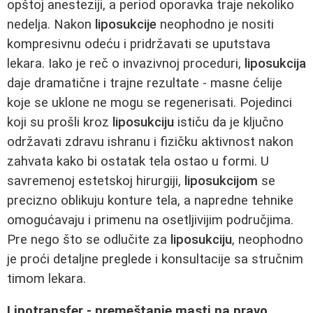
opštoj anesteziji, a period oporavka traje nekoliko
nedelja. Nakon
liposukcije
neophodno je nositi
kompresivnu odeću i pridržavati se uputstava
lekara. Iako je reč o invazivnoj proceduri,
liposukcija
daje dramatične i trajne rezultate - masne ćelije
koje se uklone ne mogu se regenerisati. Pojedinci
koji su prošli kroz
liposukciju
ističu da je ključno
održavati zdravu ishranu i fizičku aktivnost nakon
zahvata kako bi ostatak tela ostao u formi. U
savremenoj estetskoj hirurgiji,
liposukcijom
se
precizno oblikuju konture tela, a napredne tehnike
omogućavaju i primenu na osetljivijim područjima.
Pre nego što se odlučite za
liposukciju
, neophodno
je proći detaljne preglede i konsultacije sa stručnim
timom lekara.
Lipotransfer - premeštanje masti na pravo