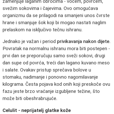
zamenjuje laganim obrocima - voćem, povrćem,
svežim sokovima i čajevima. Ovo omogućava
organizmu da se prilagodi na smanjeni unos čvrste
hrane i smanjuje šok koji bi mogao nastati naglim
prelaskom na isključivo tečnu ishranu.
Jednako je važan i period
privikavanja nakon dijete
.
Povratak na normalnu ishranu mora biti postepen -
prvi dan se preporučuju samo sveži sokovi, drugi
dan supe od povrća, treći dan lagano kuvano meso
i salate. Ovakav pristup sprečava bolove u
stomaku, nadimanje i ponovno nagomilavanje
kilograma. Česta pojava kod onih koji preskoče ovu
fazu jeste brzo vraćanje izgubljene težine, što
može biti obeshrabrujuće.
Celulit - neprijatelj glatke kože