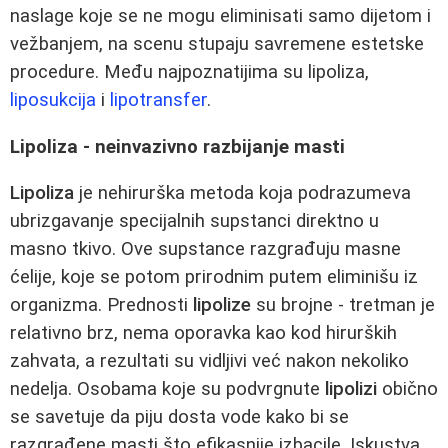
naslage koje se ne mogu eliminisati samo dijetom i
vežbanjem, na scenu stupaju savremene estetske
procedure. Među najpoznatijima su lipoliza,
liposukcija
i
lipotransfer
.
Lipoliza - neinvazivno razbijanje masti
Lipoliza
je nehirurška metoda koja podrazumeva
ubrizgavanje specijalnih supstanci direktno u
masno tkivo. Ove supstance razgrađuju masne
ćelije, koje se potom prirodnim putem eliminišu iz
organizma. Prednosti
lipolize
su brojne - tretman je
relativno brz, nema oporavka kao kod hirurških
zahvata, a rezultati su vidljivi već nakon nekoliko
nedelja. Osobama koje su podvrgnute
lipolizi
obično
se savetuje da piju dosta vode kako bi se
razgrađene masti što efikasnije izbacile. Iskustva