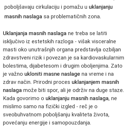
poboljšavaju cirkulaciju i pomažu u
uklanjanju
masnih naslaga
sa problematičnih zona.
Uklanjanja masnih naslaga
ne treba se latiti
isključivo iz estetskih razloga - višak visceralne
masti oko unutrašnjih organa predstavlja ozbiljan
zdravstveni rizik i povezan je sa kardiovaskularnim
bolestima, dijabetesom i drugim oboljenjima. Zato
je važno
ukloniti masne naslage
na vreme i na
zdrav način. Prirodni proces
uklanjanjem masnih
naslaga
može biti spor, ali je održiv na duge staze.
Kada govorimo o
uklanjanju masnih naslaga
, ne
mislimo samo na fizički izgled - reč je o
sveobuhvatnom poboljšanju kvaliteta života,
povećanju energije i samopouzdanja.