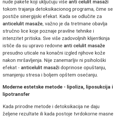
nude pakete koji uključuju više
anti celulit masaži
tokom trajanja detoksikacionog programa, čime se
postiže sinergijski efekat. Kada se odlučite za
anticelulit masaže
, važno je da tretmane obavlja
stručno lice koje poznaje pravilne tehnike i
intenzitet pritiska. Sve više zadovoljnih klijentkinja
ističe da su upravo redovne
anti celulit masaže
presudno uticale na konačni izgled njihove kože
nakon mršavljenja. Nije zanemarljiv ni psihološki
efekat -
anticelulit masaži
doprinose opuštanju,
smanjenju stresa i boljem opštem osećanju.
Moderne estetske metode - lipoliza, liposukcija i
lipotransfer
Kada prirodne metode i detoksikacija ne daju
željene rezultate ili kada postoje tvrdokorne masne