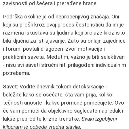
zavisnosti od šećera i prerađene hrane.
Podrška okoline je od neprocenjivog značaja. Oni
koji su prošli kroz ovaj proces često ističu da im je
razmena iskustava sa ljudima koji prolaze kroz isto
bila ključna za istrajavanje. Zato su onlajn zajednice
i forumi postali dragocen izvor motivacije i
praktičnih saveta. Međutim, važno je biti selektivan
- nisu svi saveti stručni niti prilagođeni individualnim
potrebama.
Savet:
Vodite dnevnik tokom detoksikacije -
beležite kako se osećate, šta vam prija, koliko
tečnosti unosite i kakve promene primećujete. Ovo
će vam pomoći da objektivno sagledate napredak i
lakše prebrodite krizne trenutke.
Svaki izgubljeni
kilogram je pobeda vredna slavlja.