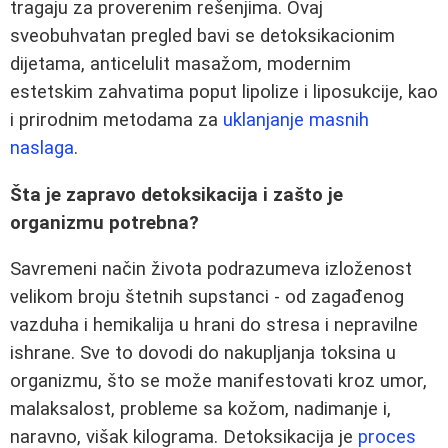
tragaju za proverenim rešenjima. Ovaj
sveobuhvatan pregled bavi se detoksikacionim
dijetama, anticelulit masažom, modernim
estetskim zahvatima poput lipolize i liposukcije, kao
i prirodnim metodama za
uklanjanje masnih
naslaga
.
Šta je zapravo detoksikacija i zašto je
organizmu potrebna?
Savremeni način života podrazumeva izloženost
velikom broju štetnih supstanci - od zagađenog
vazduha i hemikalija u hrani do stresa i nepravilne
ishrane. Sve to dovodi do nakupljanja toksina u
organizmu, što se može manifestovati kroz umor,
malaksalost, probleme sa kožom, nadimanje i,
naravno, višak kilograma. Detoksikacija je
proces