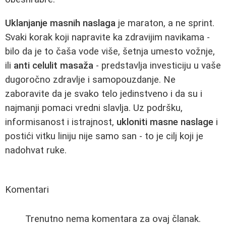
Uklanjanje masnih naslaga
je maraton, a ne sprint.
Svaki korak koji napravite ka zdravijim navikama -
bilo da je to čaša vode više, šetnja umesto vožnje,
ili
anti celulit masaža
- predstavlja investiciju u vaše
dugoročno zdravlje i samopouzdanje. Ne
zaboravite da je svako telo jedinstveno i da su i
najmanji pomaci vredni slavlja. Uz podršku,
informisanost i istrajnost,
ukloniti masne naslage
i
postići vitku liniju nije samo san - to je cilj koji je
nadohvat ruke.
Komentari
Trenutno nema komentara za ovaj članak.