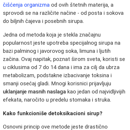
čišćenja organizma
od ovih štetnih materija, a
sprovodi se na različite načine - od posta i sokova
do biljnih čajeva i posebnih sirupa.
Jedna od metoda koja je stekla značajnu
popularnost jeste upotreba specijalnog sirupa na
bazi palminog i javorovog soka, limuna i ljutih
začina. Ovaj napitak, poznat širom sveta, koristi se
u ciklusima od 7 do 14 dana i ima za cilj da ubrza
metabolizam, podstakne izbacivanje toksina i
smanji osećaj gladi. Mnogi korisnici prijavljuju
uklanjanje masnih naslaga
kao jedan od najvidljivijih
efekata, naročito u predelu stomaka i struka.
Kako funkcioniše detoksikacioni sirup?
Osnovni princip ove metode jeste drastično