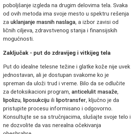
poboljšanje izgleda na drugim delovima tela. Svaka
od ovih metoda ima svoje mesto u spektru rešenja
za
uklanjanje masnih naslaga
, a izbor zavisi od
ličnih ciljeva, zdravstvenog stanja i finansijskih
mogućnosti.
Zaključak - put do zdravijeg i vitkijeg tela
Put do idealne telesne težine i glatke kože nije uvek
jednostavan, ali je dostupan svakome ko je
spreman da uloži trud i vreme. Bilo da se odlučite
za detoksikacioni program,
anticelulit masaže
,
lipolizu
,
liposukciju
ili
lipotransfer
, ključno je da
pristupite procesu informisano i odgovorno.
Konsultujte se sa stručnjacima, slušajte svoje telo i
ne dozvolite da vas nerealna očekivanja
obeshrabre.