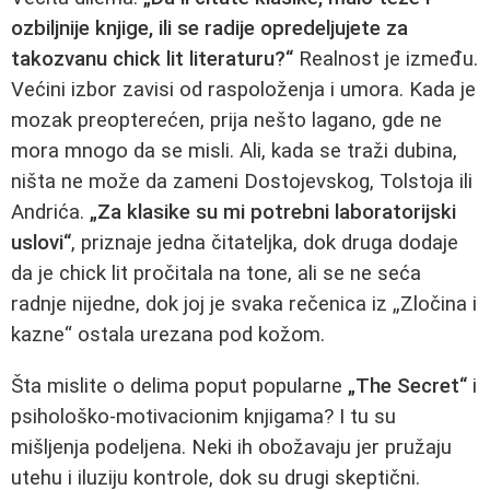
ozbiljnije knjige, ili se radije opredeljujete za
takozvanu chick lit literaturu?“
Realnost je između.
Većini izbor zavisi od raspoloženja i umora. Kada je
mozak preopterećen, prija nešto lagano, gde ne
mora mnogo da se misli. Ali, kada se traži dubina,
ništa ne može da zameni Dostojevskog, Tolstoja ili
Andrića.
„Za klasike su mi potrebni laboratorijski
uslovi“
, priznaje jedna čitateljka, dok druga dodaje
da je chick lit pročitala na tone, ali se ne seća
radnje nijedne, dok joj je svaka rečenica iz „Zločina i
kazne“ ostala urezana pod kožom.
Šta mislite o delima poput popularne
„The Secret“
i
psihološko-motivacionim knjigama? I tu su
mišljenja podeljena. Neki ih obožavaju jer pružaju
utehu i iluziju kontrole, dok su drugi skeptični.