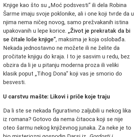
Knjige kao što su „Moć podsvesti“ ili dela Robina
Šarme imaju svoje poklonike, ali i one koji tvrde da u
njima nema ničeg novog, samo prežvakanih istina
upakovanih u lepe korice.
„Život je prekratak da bi
se čitale loše knjige“
, maksima je koja oslobađa.
Nekada jednostavno ne možete ili ne želite da
pročitate knjigu do kraja. I to je sasvim u redu, bez
obzira da li je u pitanju moderna proza ili veliki
klasik poput „Tihog Dona“ koji vas je smorio do
besvesti.
U carstvu mašte: Likovi i priče koje traju
Da li ste se nekada figurativno zaljubili u nekog lika
iz romana? Gotovo da nema čitaoca koji se nije
oteo šarmu nekog književnog junaka. Za neke je to
bio misteriozni gospodin Darsi iz
„Gordosti i