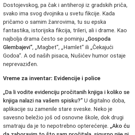
Dostojevskog, pa čak i antiheroji iz gradskih priča,
svako ima svog dvojnika u svetu fikcije. Kada
pričamo o samim žanrovima, tu su epska
fantastika, istorijska fikcija, trileri, ali i drame. Kao
najbolja drama često se pominju
„Gospoda
Glembajevi“
, „Magbet“, „Hamlet“ ili „Čekajući
Godoa“. A od naših pisaca, Nušićev humor ostaje
neprevaziđen.
Vreme za inventar: Evidencije i police
„Da li vodite evidenciju pročitanih knjiga i koliko se
knjiga nalazi na vašem spisku?“
U digitalno doba,
aplikacije su zamenile stare sveske. Neko je
savesno beležio još od osnovne škole, dok drugi
smatraju da je to nepotrebno opterećenje.
„Ako ću
da zaboravim to što sam pročitala, sigurno nije ni