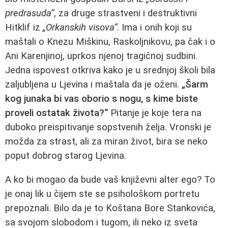
predrasuda“
, za druge strastveni i destruktivni
Hitklif iz
„Orkanskih visova“
. Ima i onih koji su
maštali o Knezu Miškinu, Raskoljnikovu, pa čak i o
Ani Karenjinoj, uprkos njenoj tragičnoj sudbini.
Jedna ispovest otkriva kako je u srednjoj školi bila
zaljubljena u Ljevina i maštala da je oženi.
„Šarm
kog junaka bi vas oborio s nogu, s kime biste
proveli ostatak života?“
Pitanje je koje tera na
duboko preispitivanje sopstvenih želja. Vronski je
možda za strast, ali za miran život, bira se neko
poput dobrog starog Ljevina.
A ko bi mogao da bude vaš književni alter ego? To
je onaj lik u čijem ste se psihološkom portretu
prepoznali. Bilo da je to Koštana Bore Stankovića,
sa svojom slobodom i tugom, ili neko iz sveta