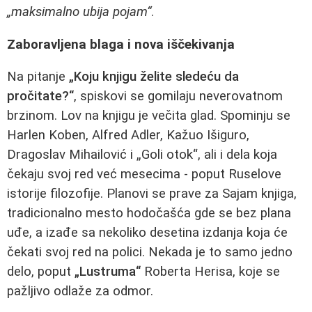
„maksimalno ubija pojam“
.
Zaboravljena blaga i nova iščekivanja
Na pitanje
„Koju knjigu želite sledeću da
pročitate?“
, spiskovi se gomilaju neverovatnom
brzinom. Lov na knjigu je večita glad. Spominju se
Harlen Koben, Alfred Adler, Kažuo Išiguro,
Dragoslav Mihailović i „Goli otok“, ali i dela koja
čekaju svoj red već mesecima - poput Ruselove
istorije filozofije. Planovi se prave za Sajam knjiga,
tradicionalno mesto hodočašća gde se bez plana
uđe, a izađe sa nekoliko desetina izdanja koja će
čekati svoj red na polici. Nekada je to samo jedno
delo, poput
„Lustruma“
Roberta Herisa, koje se
pažljivo odlaže za odmor.