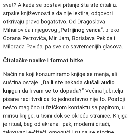
svet? A kada se postavi pitanje šta ste čitali iz
srpske književnosti a da nije lektira, odgovori
otkrivaju pravo bogatstvo. Od Dragoslava
Mihailovića i njegovog
„Petrijinog venca“
, preko
Gorana Petrovića, Mir Jam, Borislava Pekića i
Milorada Pavića, pa sve do savremenijih glasova.
Čitalačke navike i format bitke
Način na koji konzumiramo knjige se menja, ali
suština ostaje.
„Da li ste nekada slušali audio
knjigu i da li vam se to dopada?“
Većina ljubitelja
pisane reči tvrdi da to jednostavno nije to. Postoji
nešto magično u fizičkom kontaktu sa papirom, u
mirisu knjige, u tišini dok se okreću stranice. Knjiga
je ritual, beg od ekrana. Ipak, moderni čitači,
takozvani e-čitači, omogućili su da se stotine