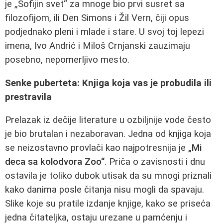
je „Sofijin svet“ za mnoge bio prvi susret sa
filozofijom, ili Den Simons i Žil Vern, čiji opus
podjednako pleni i mlade i stare. U svoj toj lepezi
imena, Ivo Andrić i Miloš Crnjanski zauzimaju
posebno, nepomerljivo mesto.
Senke puberteta: Knjiga koja vas je probudila ili
prestravila
Prelazak iz dečije literature u ozbiljnije vode često
je bio brutalan i nezaboravan. Jedna od knjiga koja
se neizostavno provlači kao najpotresnija je
„Mi
deca sa kolodvora Zoo“
. Priča o zavisnosti i dnu
ostavila je toliko dubok utisak da su mnogi priznali
kako danima posle čitanja nisu mogli da spavaju.
Slike koje su pratile izdanje knjige, kako se priseća
jedna čitateljka, ostaju urezane u pamćenju i