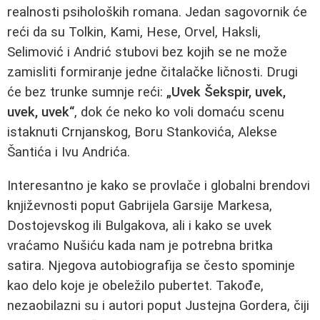
realnosti psiholoških romana. Jedan sagovornik će
reći da su Tolkin, Kami, Hese, Orvel, Haksli,
Selimović i Andrić stubovi bez kojih se ne može
zamisliti formiranje jedne čitalačke ličnosti. Drugi
će bez trunke sumnje reći:
„Uvek Šekspir, uvek,
uvek, uvek“
, dok će neko ko voli domaću scenu
istaknuti Crnjanskog, Boru Stankovića, Alekse
Šantića i Ivu Andrića.
Interesantno je kako se provlače i globalni brendovi
književnosti poput Gabrijela Garsije Markesa,
Dostojevskog ili Bulgakova, ali i kako se uvek
vraćamo Nušiću kada nam je potrebna britka
satira. Njegova autobiografija se često spominje
kao delo koje je obeležilo pubertet. Takođe,
nezaobilazni su i autori poput Justejna Gordera, čiji