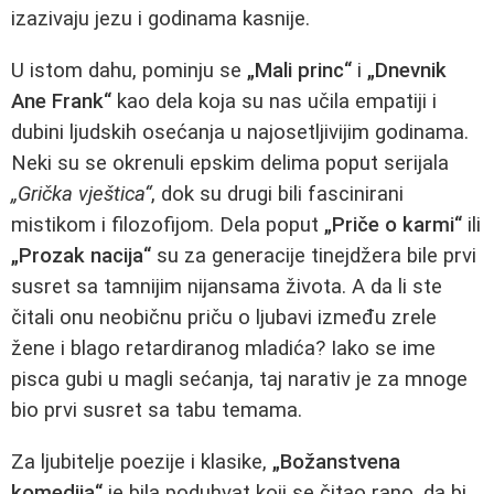
izazivaju jezu i godinama kasnije.
U istom dahu, pominju se
„Mali princ“
i
„Dnevnik
Ane Frank“
kao dela koja su nas učila empatiji i
dubini ljudskih osećanja u najosetljivijim godinama.
Neki su se okrenuli epskim delima poput serijala
„Grička vještica“
, dok su drugi bili fascinirani
mistikom i filozofijom. Dela poput
„Priče o karmi“
ili
„Prozak nacija“
su za generacije tinejdžera bile prvi
susret sa tamnijim nijansama života. A da li ste
čitali onu neobičnu priču o ljubavi između zrele
žene i blago retardiranog mladića? Iako se ime
pisca gubi u magli sećanja, taj narativ je za mnoge
bio prvi susret sa tabu temama.
Za ljubitelje poezije i klasike,
„Božanstvena
komedija“
je bila poduhvat koji se čitao rano, da bi