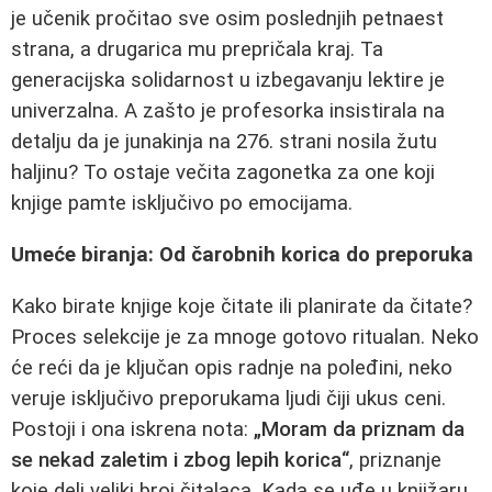
je učenik pročitao sve osim poslednjih petnaest
strana, a drugarica mu prepričala kraj. Ta
generacijska solidarnost u izbegavanju lektire je
univerzalna. A zašto je profesorka insistirala na
detalju da je junakinja na 276. strani nosila žutu
haljinu? To ostaje večita zagonetka za one koji
knjige pamte isključivo po emocijama.
Umeće biranja: Od čarobnih korica do preporuka
Kako birate knjige koje čitate ili planirate da čitate?
Proces selekcije je za mnoge gotovo ritualan. Neko
će reći da je ključan opis radnje na poleđini, neko
veruje isključivo preporukama ljudi čiji ukus ceni.
Postoji i ona iskrena nota:
„Moram da priznam da
se nekad zaletim i zbog lepih korica“
, priznanje
koje deli veliki broj čitalaca. Kada se uđe u knjižaru,