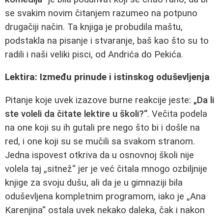
se svakim novim čitanjem razumeo na potpuno
drugačiji način. Ta knjiga je probudila maštu,
podstakla na pisanje i stvaranje, baš kao što su to
radili i naši veliki pisci, od Andrića do Pekića.
Lektira: Između prinude i istinskog oduševljenja
Pitanje koje uvek izazove burne reakcije jeste:
„Da li
ste voleli da čitate lektire u školi?“
. Večita podela
na one koji su ih gutali pre nego što bi i došle na
red, i one koji su se mučili sa svakom stranom.
Jedna ispovest otkriva da u osnovnoj školi nije
volela taj „sitnež“ jer je već čitala mnogo ozbiljnije
knjige za svoju dušu, ali da je u gimnaziji bila
oduševljena kompletnim programom, iako je „Ana
Karenjina“ ostala uvek nekako daleka, čak i nakon