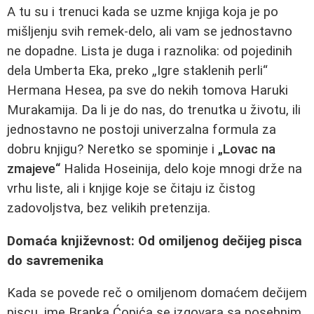
A tu su i trenuci kada se uzme knjiga koja je po
mišljenju svih remek-delo, ali vam se jednostavno
ne dopadne. Lista je duga i raznolika: od pojedinih
dela Umberta Eka, preko „Igre staklenih perli“
Hermana Hesea, pa sve do nekih tomova Haruki
Murakamija. Da li je do nas, do trenutka u životu, ili
jednostavno ne postoji univerzalna formula za
dobru knjigu? Neretko se spominje i
„Lovac na
zmajeve“
Halida Hoseinija, delo koje mnogi drže na
vrhu liste, ali i knjige koje se čitaju iz čistog
zadovoljstva, bez velikih pretenzija.
Domaća književnost: Od omiljenog dečijeg pisca
do savremenika
Kada se povede reč o omiljenom domaćem dečijem
piscu, ime Branka Ćopića se izgovara sa posebnim