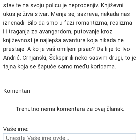
stavite na svoju policu je neprocenjiv. Književni
ukus je živa stvar. Menja se, sazreva, nekada nas
iznenadi. Bilo da smo u fazi romantizma, realizma
ili traganja za avangardom, putovanje kroz
književnost je najlepša avantura koja nikada ne
prestaje. A ko je vaš omiljeni pisac? Da li je to Ivo
Andrić, Crnjanski, Šekspir ili neko sasvim drugi, to je
tajna koja se šapuće samo među koricama.
Komentari
Trenutno nema komentara za ovaj članak.
Vaše ime: