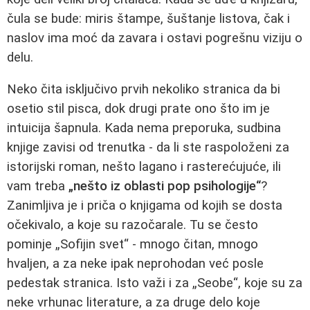
čula se bude: miris štampe, šuštanje listova, čak i
naslov ima moć da zavara i ostavi pogrešnu viziju o
delu.
Neko čita isključivo prvih nekoliko stranica da bi
osetio stil pisca, dok drugi prate ono što im je
intuicija šapnula. Kada nema preporuka, sudbina
knjige zavisi od trenutka - da li ste raspoloženi za
istorijski roman, nešto lagano i rasterećujuće, ili
vam treba
„nešto iz oblasti pop psihologije“
?
Zanimljiva je i priča o knjigama od kojih se dosta
očekivalo, a koje su razočarale. Tu se često
pominje „Sofijin svet“ - mnogo čitan, mnogo
hvaljen, a za neke ipak neprohodan već posle
pedestak stranica. Isto važi i za „Seobe“, koje su za
neke vrhunac literature, a za druge delo koje