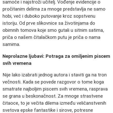
samoće i najstroži učitelj. Vođenje evidencije o
pročitanim delima za mnoge predstavlja ne samo
hobi, već i duboko putovanje kroz sopstvenu
istoriju. Od prve slikovnice sa životinjama do
obimnih tomova koje smo gutali u sitnim satima,
priča o našem čitalačkom putu je priča o nama
samima.
Neprolazne ljubavi: Potraga za omiljenim piscem
svih vremena
Nije lako izabrati jednog autora i staviti ga na tron
večnosti. Kada se povede razgovor o tome koga
smatrate najboljim piscem svih vremena, rasprava
se grana u beskonačnost. Za mnoge strastvene
čitaoce, to je večita dilema između veličanstvenih
svetova epske fantastike i sirove, potresne