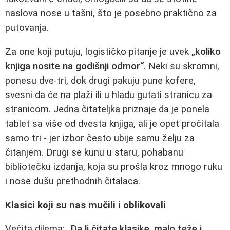
naslova nose u tašni, što je posebno praktično za
putovanja.
Za one koji putuju, logističko pitanje je uvek
„koliko
knjiga nosite na godišnji odmor“
. Neki su skromni,
ponesu dve-tri, dok drugi pakuju pune kofere,
svesni da će na plaži ili u hladu gutati stranicu za
stranicom. Jedna čitateljka priznaje da je ponela
tablet sa više od dvesta knjiga, ali je opet pročitala
samo tri - jer izbor često ubije samu želju za
čitanjem. Drugi se kunu u staru, pohabanu
bibliotečku izdanja, koja su prošla kroz mnogo ruku
i nose dušu prethodnih čitalaca.
Klasici koji su nas mučili i oblikovali
Večita dilema:
„Da li čitate klasike, malo teže i