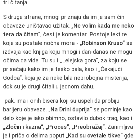
tri čitanja.
S druge strane, mnogi priznaju da im je sam čin
obaveze uništavao užitak.
„Ne volim kada me neko
tera da čitam“
, čest je komentar. Postoje lektire
koje su postale noćna mora -
„Robinson Kruso“
se
izdvaja kao knjiga koju mnogi i dan-danas ne mogu
očima da vide. Tu su i „Lelejska gora“, za koju se
prisećaju kako im je teško pala, kao i „Čekajući
Godoa“, koja je za neke bila neprobojna misterija,
dok su je drugi čitali u jednom dahu.
Ipak, ima i onih bisera koji su uspeli da probiju
barijeru obaveze.
„Na Drini ćuprija“
se pominje kao
delo koje je iako obimno, ostavilo dubok trag, kao i
„Zločin i kazna“
,
„Proces“
,
„Preobražaj“
. Zanimljiva
je i priča o delima poput
„Kad su cvetale tikve“
gde