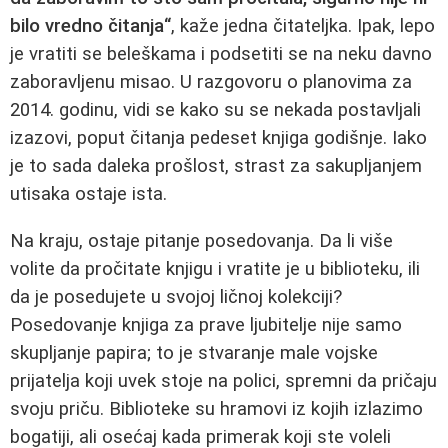
bilo vredno čitanja“
, kaže jedna čitateljka. Ipak, lepo
je vratiti se beleškama i podsetiti se na neku davno
zaboravljenu misao. U razgovoru o planovima za
2014. godinu, vidi se kako su se nekada postavljali
izazovi, poput čitanja pedeset knjiga godišnje. Iako
je to sada daleka prošlost, strast za sakupljanjem
utisaka ostaje ista.
Na kraju, ostaje pitanje posedovanja. Da li više
volite da pročitate knjigu i vratite je u biblioteku, ili
da je posedujete u svojoj ličnoj kolekciji?
Posedovanje knjiga za prave ljubitelje nije samo
skupljanje papira; to je stvaranje male vojske
prijatelja koji uvek stoje na polici, spremni da pričaju
svoju priču. Biblioteke su hramovi iz kojih izlazimo
bogatiji, ali osećaj kada primerak koji ste voleli