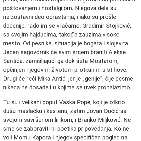
poštovanjem i nostalgijom. Njegova dela su
neizostavni deo odrastanja, i iako su prošle
decenije, rado im se vraćamo. Gradimir Stojković,
sa svojim hajducima, takođe zauzima visoko
mesto. Od pesnika, situacija je bogata i slojevita.
Jedan sagovornik će svim srcem braniti Alekse
Šantića, zamišljajući ga dok šeta Mostarom,
opčinjen njegovim životom protkanim u stihove.
Drugi će reći Mika Antić, jer je
„genije“
, čije pesme
nikada ne dosade i u kojima se uvek pronalazimo.
Tu su i velikani poput Vaska Pope, koji je otkrio
dušu maslačku i kestenu, zatim Jovan Dučić sa
svojom savršenom lirikom, i Branko Miljković. Ne
sme se zaboraviti ni poetika pripovedanja. Ko ne
voli Momu Kapora i njegov specifičan pogled na