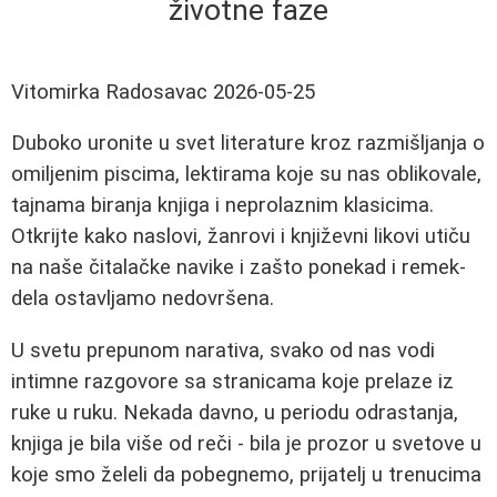
životne faze
Vitomirka Radosavac
2026-05-25
Duboko uronite u svet literature kroz razmišljanja o
omiljenim piscima, lektirama koje su nas oblikovale,
tajnama biranja knjiga i neprolaznim klasicima.
Otkrijte kako naslovi, žanrovi i književni likovi utiču
na naše čitalačke navike i zašto ponekad i remek-
dela ostavljamo nedovršena.
U svetu prepunom narativa, svako od nas vodi
intimne razgovore sa stranicama koje prelaze iz
ruke u ruku. Nekada davno, u periodu odrastanja,
knjiga je bila više od reči - bila je prozor u svetove u
koje smo želeli da pobegnemo, prijatelj u trenucima