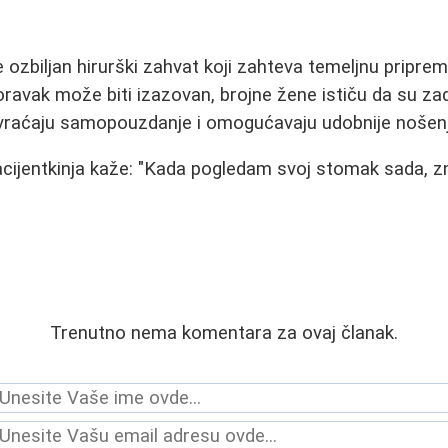
 ozbiljan hirurški zahvat koji zahteva temeljnu priprem
oravak može biti izazovan, brojne žene ističu da su za
m vraćaju samopouzdanje i omogućavaju udobnije nošen
cijentkinja kaže: "Kada pogledam svoj stomak sada, z
Trenutno nema komentara za ovaj članak.