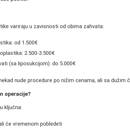
ke variraju u zavisnosti od obima zahvata:
stika: od 1.500€
plastika: 2.500-3.500€
ti (sa liposukcijom): do 5.000€
nekad nude procedure po nižim cenama, ali sa dužim 
n operacije?
u ključna:
, ali će vremenom pobledeti