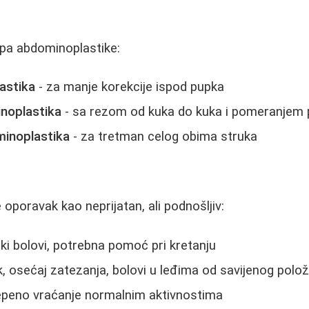
tipa abdominoplastike:
astika
- za manje korekcije ispod pupka
noplastika
- sa rezom od kuka do kuka i pomeranjem
minoplastika
- za tretman celog obima struka
oporavak kao neprijatan, ali podnošljiv:
aki bolovi, potrebna pomoć pri kretanju
k, osećaj zatezanja, bolovi u leđima od savijenog polož
tepeno vraćanje normalnim aktivnostima