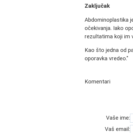
Zaključak
Abdominoplastika je
očekivanja. Iako op
rezultatima koji i
Kao što jedna od pa
oporavka vredeo."
Komentari
Vaše ime:
Vaš email: