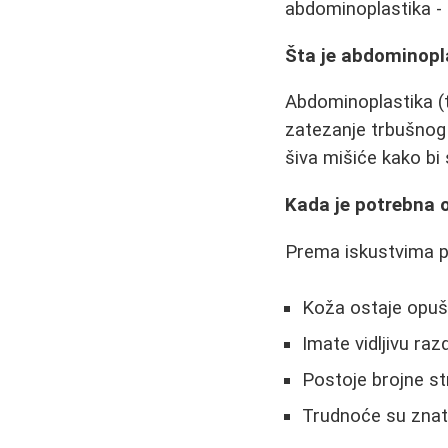
abdominoplastika -
Šta je abdominopl
Abdominoplastika (t
zatezanje trbušnog
šiva mišiće kako bi 
Kada je potrebna 
Prema iskustvima p
Koža ostaje opušt
Imate vidljivu raz
Postoje brojne st
Trudnoće su znat