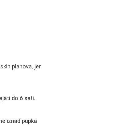
skih planova, jer
jati do 6 sati.
One iznad pupka