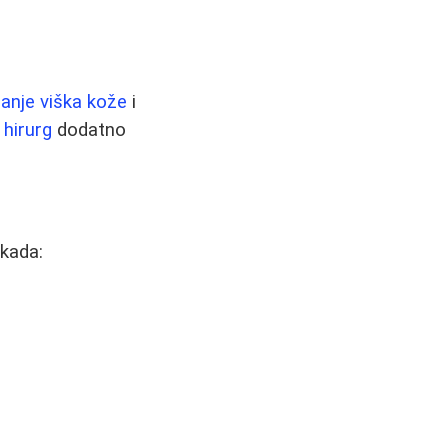
janje viška kože
i
,
hirurg
dodatno
 kada: