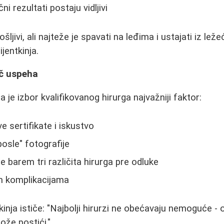
i rezultati postaju vidljivi
ljivi, ali najteže je spavati na leđima i ustajati iz leže
jentkinja.
uč uspeha
 je izbor kvalifikovanog hirurga najvažniji faktor:
e sertifikate i iskustvo
posle" fotografije
 barem tri različita hirurga pre odluke
m komplikacijama
inja ističe: "Najbolji hirurzi ne obećavaju nemoguće - 
ože postići."