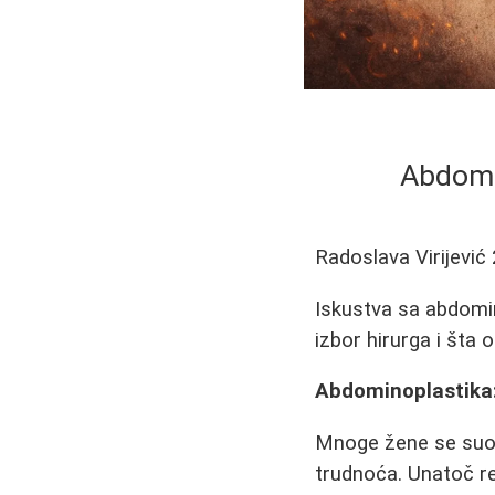
Abdomin
Radoslava Virijević
Iskustva sa abdomi
izbor hirurga i šta 
Abdominoplastika:
Mnoge žene se suo
trudnoća. Unatoč r