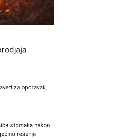
orodjaja
veti za oporavak,
šića stomaka nakon
jedino rešenje