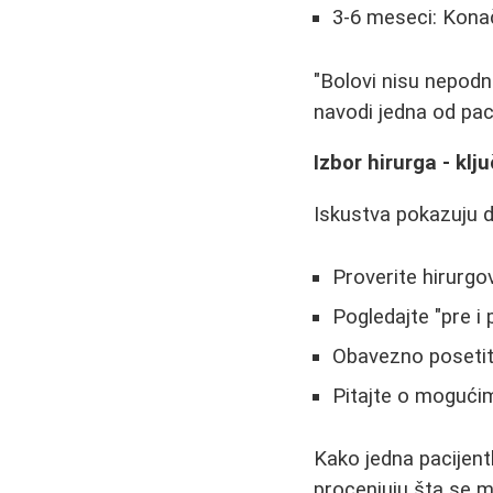
3-6 meseci: Konačn
"Bolovi nisu nepodnoš
navodi jedna od paci
Izbor hirurga - klj
Iskustva pokazuju da
Proverite hirurgov
Pogledajte "pre i 
Obavezno posetite
Pitajte o mogući
Kako jedna pacijentk
procenjuju šta se m