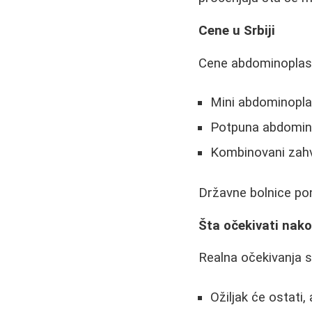
Cene u Srbiji
Cene abdominoplasti
Mini abdominopla
Potpuna abdomino
Kombinovani zahva
Državne bolnice po
Šta očekivati nako
Realna očekivanja s
Ožiljak će ostati