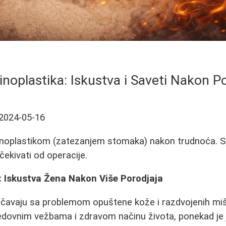
oplastika: Iskustva i Saveti Nakon P
2024-05-16
noplastikom (zatezanjem stomaka) nakon trudnoća. Sa
očekivati od operacije.
 Iskustva Žena Nakon Više Porodjaja
čavaju sa problemom opuštene kože i razdvojenih mi
edovnim vežbama i zdravom načinu života, ponekad je 