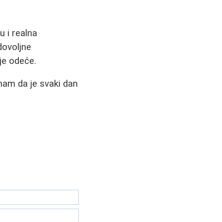
u i realna
dovoljne
je odeće.
nam da je svaki dan