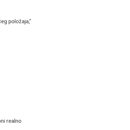
ćeg položaja,"
oni realno