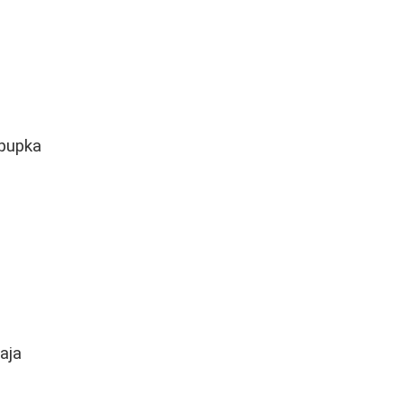
 pupka
aja