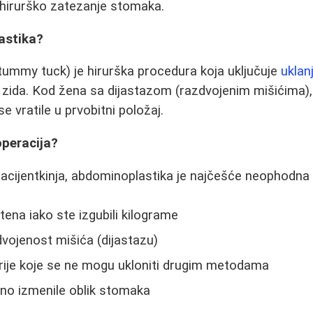
 hirurško zatezanje stomaka.
astika?
ummy tuck) je hirurška procedura koja uključuje
uklan
 zida. Kod žena sa dijastazom (razdvojenim mišićima)
se vratile u prvobitni položaj.
operacija?
acijentkinja, abdominoplastika je najčešće neophodna
ena iako ste izgubili kilograme
dvojenost mišića (dijastazu)
rije koje se ne mogu ukloniti drugim metodama
no izmenile oblik stomaka