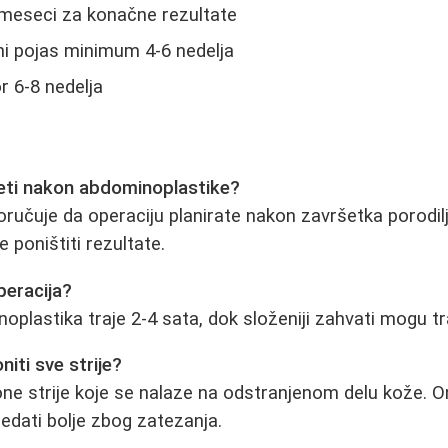
 meseci za konačne rezultate
ni pojas minimum 4-6 nedelja
or 6-8 nedelja
eti nakon abdominoplastike?
oručuje da operaciju planirate nakon završetka porodilj
poništiti rezultate.
peracija?
plastika traje 2-4 sata, dok složeniji zahvati mogu tra
niti sve strije?
ne strije koje se nalaze na odstranjenom delu kože. 
ledati bolje zbog zatezanja.