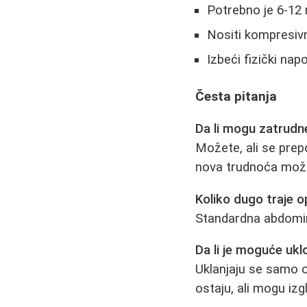
Potrebno je 6-12
Nositi kompresiv
Izbeći fizički nap
Česta pitanja
Da li mogu zatrudn
Možete, ali se prep
nova trudnoća može 
Koliko dugo traje o
Standardna abdomino
Da li je moguće uklo
Uklanjaju se samo o
ostaju, ali mogu izg