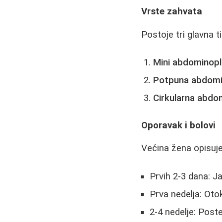
Vrste zahvata
Postoje tri glavna 
Mini abdominopl
Potpuna abdomi
Cirkularna abdo
Oporavak i bolovi
Većina žena opisuje 
Prvih 2-3 dana: J
Prva nedelja: Oto
2-4 nedelje: Pos